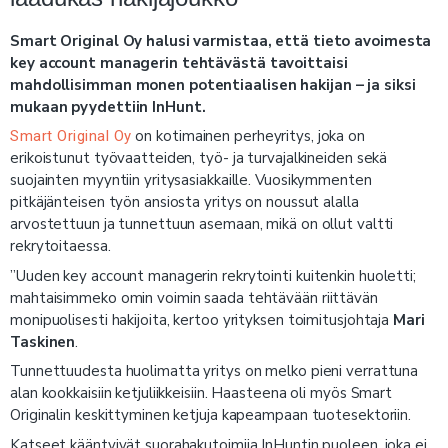
Smart Original Oy halusi varmistaa, että tieto avoimesta
key account managerin tehtävästä tavoittaisi
mahdollisimman monen potentiaalisen hakijan – ja siksi
mukaan pyydettiin InHunt.
on kotimainen perheyritys, joka on
Smart Original Oy
erikoistunut työvaatteiden, työ- ja turvajalkineiden sekä
suojainten myyntiin yritysasiakkaille. Vuosikymmenten
pitkäjänteisen työn ansiosta yritys on noussut alalla
arvostettuun ja tunnettuun asemaan, mikä on ollut valtti
rekrytoitaessa.
”Uuden key account managerin rekrytointi kuitenkin huoletti;
mahtaisimmeko omin voimin saada tehtävään riittävän
monipuolisesti hakijoita, kertoo yrityksen toimitusjohtaja
Mari
Taskinen
.
Tunnettuudesta huolimatta yritys on melko pieni verrattuna
alan kookkaisiin ketjuliikkeisiin. Haasteena oli myös Smart
Originalin keskittyminen ketjuja kapeampaan tuotesektoriin.
Katseet kääntyivät suorahakutoimija InHuntin puoleen, joka ei