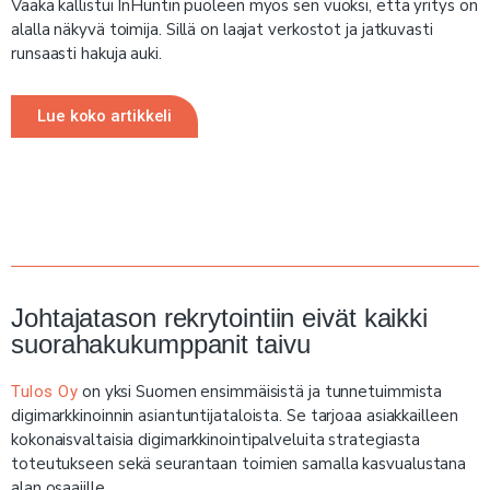
Vaaka kallistui InHuntin puoleen myös sen vuoksi, että yritys on
alalla näkyvä toimija. Sillä on laajat verkostot ja jatkuvasti
runsaasti hakuja auki.
Lue koko artikkeli
Johtajatason rekrytointiin eivät kaikki
suorahakukumppanit taivu
on yksi Suomen ensimmäisistä ja tunnetuimmista
Tulos Oy
digimarkkinoinnin asiantuntijataloista. Se tarjoaa asiakkailleen
kokonaisvaltaisia digimarkkinointipalveluita strategiasta
toteutukseen sekä seurantaan toimien samalla kasvualustana
alan osaajille.