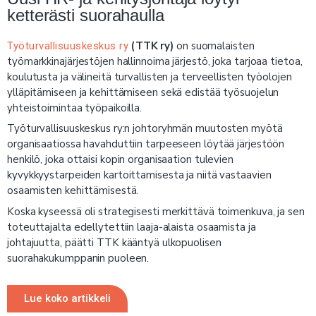
ketterästi suorahaulla
(TTK ry)
on suomalaisten
Työturvallisuuskeskus ry
työmarkkinajärjestöjen hallinnoima järjestö, joka tarjoaa tietoa,
koulutusta ja välineitä turvallisten ja terveellisten työolojen
ylläpitämiseen ja kehittämiseen sekä edistää työsuojelun
yhteistoimintaa työpaikoilla.
Työturvallisuuskeskus ry:n johtoryhmän muutosten myötä
organisaatiossa havahduttiin tarpeeseen löytää järjestöön
henkilö, joka ottaisi kopin organisaation tulevien
kyvykkyystarpeiden kartoittamisesta ja niitä vastaavien
osaamisten kehittämisestä.
Koska kyseessä oli strategisesti merkittävä toimenkuva, ja sen
toteuttajalta edellytettiin laaja-alaista osaamista ja
johtajuutta, päätti TTK kääntyä ulkopuolisen
suorahakukumppanin puoleen.
Lue koko artikkeli