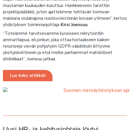
muutaman kuukauden kuluttua. Hankkeeseen tarvittiin
projektipäällikkö, joten ajattelimme tehtävän toimivan
mainiona sisäänajona nuorisoviestinnän kovaan ytimeen”, kertoo
yhdistyksen toiminnanjohtaja
Kirsi Joensuu
.
“Totesimme tarvitsevamme kyseiseen rekrytointiin
ammattiapua, eli jonkun, joka ottaa hoitaakseen kaiken
resursseja vievän pohjatyön GDPR-säädöksiin liittyvine
yksityiskohtineen ja etsii meille parhaimmat mahdolliset
ehdokkaat”, Joensuu jatkaa.
Lue koko artikkeli
Uusi HR- ja kehitysjohtaja löytyi