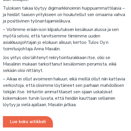
Tuloksen takaa löytyy digimarkkinoinnin huippuammattilaisia –
ja heidät taasen yritykseen on houkutellut sen omaama vahva
ja positiivinen työnantajamielikuva.
– Voitimme erään ison kilpailutuksen kesäkuun alussa ja sen
myötä selvisi, että tarvitsemme tiimiimme uuden
asiakkuusjohtajan jo elokuun alkuun, kertoo Tulos Oy:n
toimitusjohtaja Anna Masalin.
Jos yritys olisi lähtenyt rekrytointiurakkaan itse, olisi se
Masalinin mukaan tarkoittanut kesälomien perumista, eikä
sekään olisi riittänyt.
– Aikaa ei ollut avoimeen hakuun, eikä meillä ollut niin kattavia
verkostoja, että olisimme löytäneet sen parhaan mahdollisen
tekijän itse. InHuntin ammattilaiset sen sijaan uskalsivat
kokemuksen turvin luvata, että heidän kauttaan sellainen
löytyy ja vielä ajallaan, Masalin jatkaa.
Lue koko artikkeli