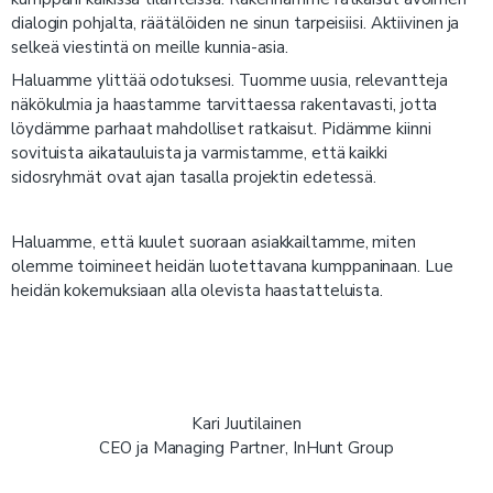
dialogin pohjalta, räätälöiden ne sinun tarpeisiisi. Aktiivinen ja
selkeä viestintä on meille kunnia-asia.
Haluamme ylittää odotuksesi. Tuomme uusia, relevantteja
näkökulmia ja haastamme tarvittaessa rakentavasti, jotta
löydämme parhaat mahdolliset ratkaisut. Pidämme kiinni
sovituista aikatauluista ja varmistamme, että kaikki
sidosryhmät ovat ajan tasalla projektin edetessä.
Haluamme, että kuulet suoraan asiakkailtamme, miten
olemme toimineet heidän luotettavana kumppaninaan. Lue
heidän kokemuksiaan alla olevista haastatteluista.
Kari Juutilainen
CEO ja Managing Partner, InHunt Group