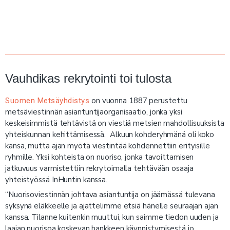
Vauhdikas rekrytointi toi tulosta
on vuonna 1887 perustettu
Suomen Metsäyhdistys
metsäviestinnän asiantuntijaorganisaatio, jonka yksi
keskeisimmistä tehtävistä on viestiä metsien mahdollisuuksista
yhteiskunnan kehittämisessä. Alkuun kohderyhmänä oli koko
kansa, mutta ajan myötä viestintää kohdennettiin erityisille
ryhmille. Yksi kohteista on nuoriso, jonka tavoittamisen
jatkuvuus varmistettiin rekrytoimalla tehtävään osaaja
yhteistyössä InHuntin kanssa.
“Nuorisoviestinnän johtava asiantuntija on jäämässä tulevana
syksynä eläkkeelle ja ajattelimme etsiä hänelle seuraajan ajan
kanssa. Tilanne kuitenkin muuttui, kun saimme tiedon uuden ja
laajan nuorisoa koskevan hankkeen käynnistymisestä jo