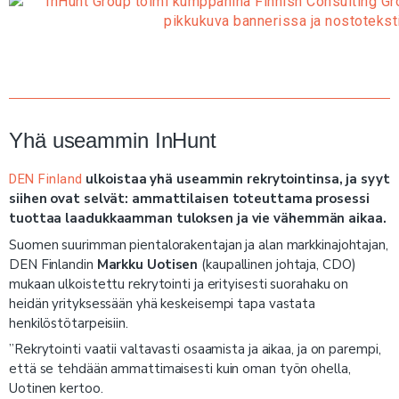
Yhä useammin InHunt
ulkoistaa yhä useammin rekrytointinsa, ja syyt
DEN Finland
siihen ovat selvät: ammattilaisen toteuttama prosessi
tuottaa laadukkaamman tuloksen ja vie vähemmän aikaa.
Suomen suurimman pientalorakentajan ja alan markkinajohtajan,
DEN Finlandin
Markku Uotisen
(kaupallinen johtaja, CDO)
mukaan ulkoistettu rekrytointi ja erityisesti suorahaku on
heidän yrityksessään yhä keskeisempi tapa vastata
henkilöstötarpeisiin.
”Rekrytointi vaatii valtavasti osaamista ja aikaa, ja on parempi,
että se tehdään ammattimaisesti kuin oman työn ohella,
Uotinen kertoo.