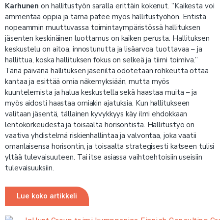
Karhunen
on hallitustyön saralla erittäin kokenut. ”Kaikesta voi
ammentaa oppia ja tämä pätee myös hallitustyöhön. Entistä
nopeammin muuttuvassa toimintaympäristössä hallituksen
jäsenten keskinäinen luottamus on kaiken perusta. Hallituksen
keskustelu on aitoa, innostunutta ja lisäarvoa tuottavaa – ja
hallittua, koska hallituksen fokus on selkeä ja tiimi toimiva.”
Tänä päivänä hallituksen jäseniltä odotetaan rohkeutta ottaa
kantaa ja esittää omia näkemyksiään, mutta myös
kuuntelemista ja halua keskustella sekä haastaa muita – ja
myös aidosti haastaa omiakin ajatuksia. Kun hallitukseen
valitaan jäsentä, tällainen kyvykkyys käy ilmi ehdokkaan
lentokorkeudesta ja toisaalta horisontista. Hallitustyö on
vaativa yhdistelmä riskienhallintaa ja valvontaa, joka vaatii
omanlaisensa horisontin, ja toisaalta strategisesti katseen tulisi
yltää tulevaisuuteen. Tai itse asiassa vaihtoehtoisiin useisiin
tulevaisuuksiin.
Lue koko artikkeli