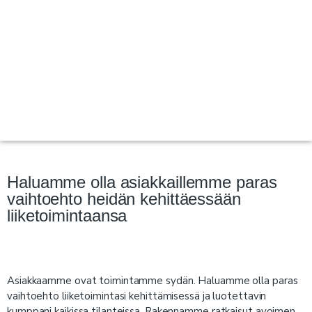
Haluamme olla asiakkaillemme paras
vaihtoehto heidän kehittäessään
liiketoimintaansa
Asiakkaamme ovat toimintamme sydän. Haluamme olla paras
vaihtoehto liiketoimintasi kehittämisessä ja luotettavin
kumppani kaikissa tilanteissa. Rakennamme ratkaisut avoimen