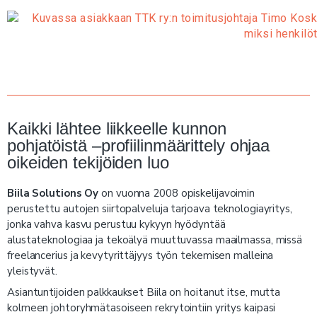
Kaikki lähtee liikkeelle kunnon
pohjatöistä –profiilinmäärittely ohjaa
oikeiden tekijöiden luo
Biila Solutions Oy
on vuonna 2008 opiskelijavoimin
perustettu autojen siirtopalveluja tarjoava teknologiayritys,
jonka vahva kasvu perustuu kykyyn hyödyntää
alustateknologiaa ja tekoälyä muuttuvassa maailmassa, missä
freelancerius ja kevytyrittäjyys työn tekemisen malleina
yleistyvät.
Asiantuntijoiden palkkaukset Biila on hoitanut itse, mutta
kolmeen johtoryhmätasoiseen rekrytointiin yritys kaipasi