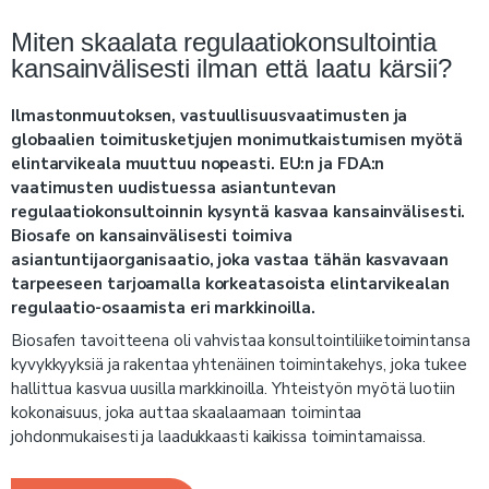
Miten skaalata regulaatiokonsultointia
kansainvälisesti ilman että laatu kärsii?
Ilmastonmuutoksen, vastuullisuusvaatimusten ja
globaalien toimitusketjujen monimutkaistumisen myötä
elintarvikeala muuttuu nopeasti. EU:n ja FDA:n
vaatimusten uudistuessa asiantuntevan
regulaatiokonsultoinnin kysyntä kasvaa kansainvälisesti.
Biosafe on kansainvälisesti toimiva
asiantuntijaorganisaatio, joka vastaa tähän kasvavaan
tarpeeseen tarjoamalla korkeatasoista elintarvikealan
regulaatio-osaamista eri markkinoilla.
Biosafen tavoitteena oli vahvistaa konsultointiliiketoimintansa
kyvykkyyksiä ja rakentaa yhtenäinen toimintakehys, joka tukee
hallittua kasvua uusilla markkinoilla. Yhteistyön myötä luotiin
kokonaisuus, joka auttaa skaalaamaan toimintaa
johdonmukaisesti ja laadukkaasti kaikissa toimintamaissa.