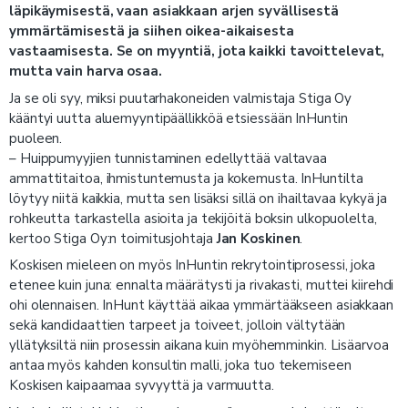
läpikäymisestä, vaan asiakkaan arjen syvällisestä
ymmärtämisestä ja siihen oikea-aikaisesta
vastaamisesta. Se on myyntiä, jota kaikki tavoittelevat,
mutta vain harva osaa.
Ja se oli syy, miksi puutarhakoneiden valmistaja Stiga Oy
kääntyi uutta aluemyyntipäällikköä etsiessään InHuntin
puoleen.
– Huippumyyjien tunnistaminen edellyttää valtavaa
ammattitaitoa, ihmistuntemusta ja kokemusta. InHuntilta
löytyy niitä kaikkia, mutta sen lisäksi sillä on ihailtavaa kykyä ja
rohkeutta tarkastella asioita ja tekijöitä boksin ulkopuolelta,
kertoo Stiga Oy:n toimitusjohtaja
Jan Koskinen
.
Koskisen mieleen on myös InHuntin rekrytointiprosessi, joka
etenee kuin juna: ennalta määrätysti ja rivakasti, muttei kiirehdi
ohi olennaisen. InHunt käyttää aikaa ymmärtääkseen asiakkaan
sekä kandidaattien tarpeet ja toiveet, jolloin vältytään
yllätyksiltä niin prosessin aikana kuin myöhemminkin. Lisäarvoa
antaa myös kahden konsultin malli, joka tuo tekemiseen
Koskisen kaipaamaa syvyyttä ja varmuutta.