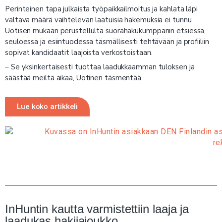
Perinteinen tapa julkaista työpaikkailmoitus ja kahlata läpi
valtava määrä vaihtelevan laatuisia hakemuksia ei tunnu
Uotisen mukaan perustellulta suorahakukumppanin etsiessä,
seuloessa ja esiintuodessa täsmällisesti tehtävään ja profiiliin
sopivat kandidaatit laajoista verkostoistaan.
– Se yksinkertaisesti tuottaa laadukkaamman tuloksen ja
säästää meiltä aikaa, Uotinen täsmentää.
Lue koko artikkeli
InHuntin kautta varmistettiin laaja ja
laadukas hakijajoukko