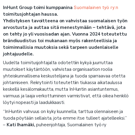
InHunt Group toimi kumppanina
Suomalainen työ ry:n
toimitusjohtajan haussa.
Yhdistyksen tavoitteena on vahvistaa suomalaisen työn
arvostusta ja auttaa sitä menestymään – tehtävä, jota
on tehty jo yli vuosisadan ajan. Vuonna 2024 toteutettu
brändiuudistus toi mukanaan myös rakenteellisia ja
toiminnallisia muutoksia sekä tarpeen uudenlaiselle
johtajuudelle.
Uudelta toimitusjohtajalta odotettiin kykyä juurruttaa
muutokset käytäntöön, vahvistaa organisaation roolia
yhteiskunnallisena keskustelijana ja tuoda sparraavaa otetta
johtamiseen. Rekrytointi toteutettiin tiukassa aikataulussa
keskellä kesälomakautta, mutta InHuntin asiantuntemus,
varmuus ja laaja verkottuminen varmistivat, että oikea henkilö
löytyi nopeasti ja laadukkaasti.
“InHuntin vahvuus on kyky kuunnella, tarttua olennaiseen ja
tuoda pöytään sellaista, jota emme itse tulleet ajatelleeksi.”
–
Kati Ihamäki,
puheenjohtaja, Suomalainen työ ry