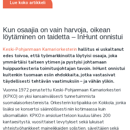
Lue koko artikkeli
Kun osaajia on vain harvoja, oikean
löytäminen on taidetta – InHunt onnistui
hallitus ei uskaltanut
Keski-Pohjanmaan Kamariorkesterin
edes toivoa, että työmarkkinoilta löytyisi osaaja, joka
ymmärtäisi taiteen ytimen ja pystyisi johtamaan
huippuorkesteria toimitusjohtajan tavoin. InHunt onnistui
kuitenkin tuomaan esiin ehdokkaita, jotka vastasivat
täydellisesti tehtävän vaatimuksiin – ja vähän ylikin.
Vuonna 1972 perustettu Keski-Pohjanmaan Kamariorkesteri
(KPKO) on yksi kansainvälisesti tunnetuimmista
suomalaisorkestereista. Orkesterin kotipaikka on Kokkola, jonka
lisäksi se konsertoi säännöllisesti niin kotimaassa kuin
ulkomaillakin. KPKO:n ansioluetteloon kuuluu lähes 200
kantaesitystä, vuosittaiset levytykset sekä lukuisat
yhteistyöhankkeet maineikkaiden solistien, säveltäjien sekä