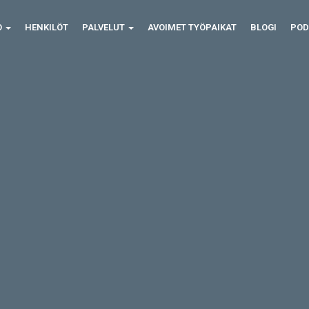
O
HENKILÖT
PALVELUT
AVOIMET TYÖPAIKAT
BLOGI
POD