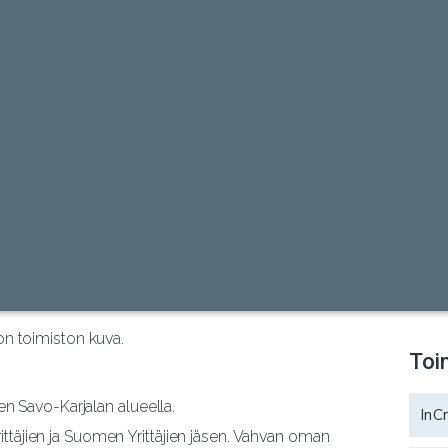
Toi
en Savo-Karjalan alueella.
InC
täjien ja Suomen Yrittäjien jäsen. Vahvan oman