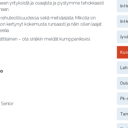
een yrityksistä ja osaajista ja pystymme tehokkaasti
InH
maan.
a rehuteollisuudessa sekä metsäalalla. Mikolla on
InH
n kertynyt kokemusta runsaasti ja näin ollen laajat
ella.
Jyv
ilainen – ota sinäkin meidät kumppaniksesi.
Kuo
Lah
io
Oul
Pk-
 Senior
r
Ta