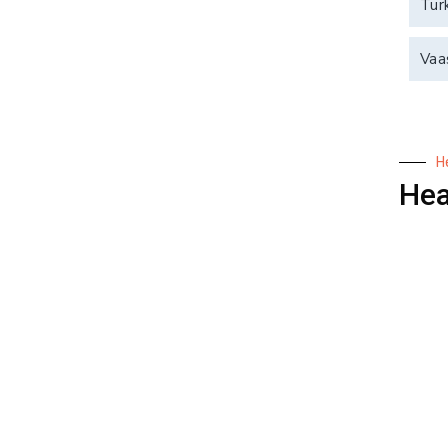
Tur
Vaa
H
He