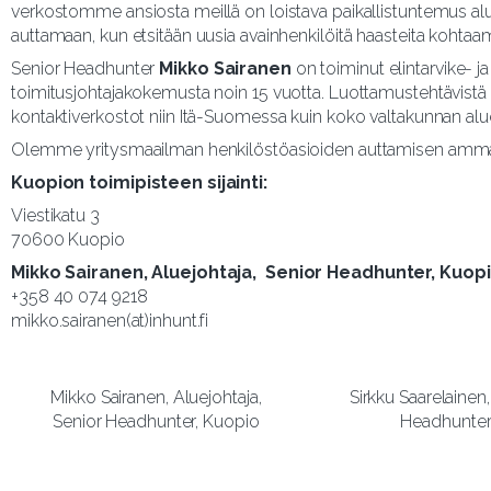
verkostomme ansiosta meillä on loistava paikallistuntemus alu
auttamaan, kun etsitään uusia avainhenkilöitä haasteita kohtaa
Senior Headhunter
Mikko Sairanen
on toiminut elintarvike- j
toimitusjohtajakokemusta noin 15 vuotta. Luottamustehtävistä o
kontaktiverkostot niin Itä-Suomessa kuin koko valtakunnan alue
Olemme yritysmaailman henkilöstöasioiden auttamisen ammatt
Kuopion toimipisteen sijainti:
Viestikatu 3
70600 Kuopio
Mikko Sairanen, Aluejohtaja, Senior Headhunter, Kuop
+358 40 074 9218
mikko.sairanen(at)inhunt.fi
Mikko Sairanen, Aluejohtaja,
Sirkku Saarelainen,
Senior Headhunter, Kuopio
Headhunte