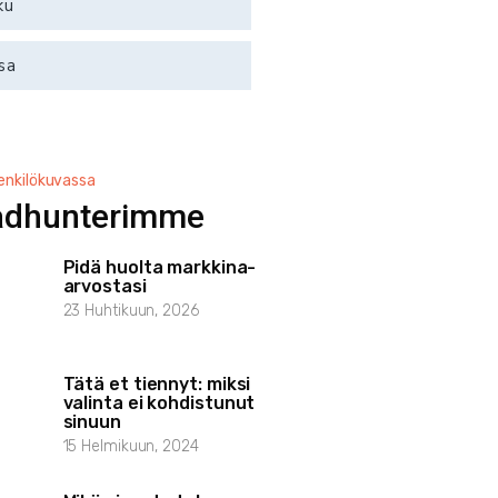
ku
sa
enkilökuvassa
adhunterimme
Pidä huolta markkina-
arvostasi
23 Huhtikuun, 2026
Tätä et tiennyt: miksi
valinta ei kohdistunut
sinuun
15 Helmikuun, 2024