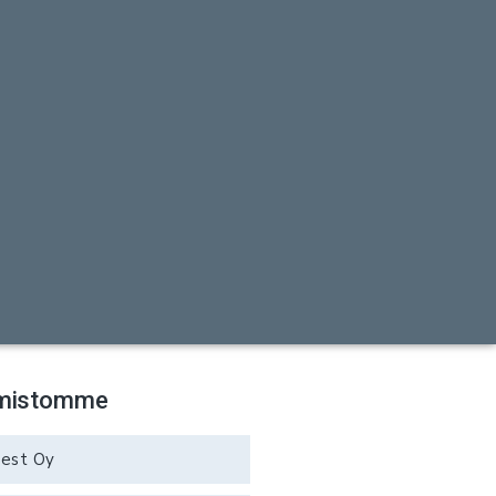
mistomme
rest Oy