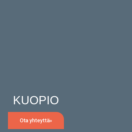
KUOPIO
Ota yhteyttä»