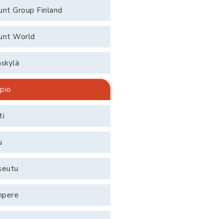
unt Group Finland
unt World
äskylä
pio
ti
u
seutu
mpere