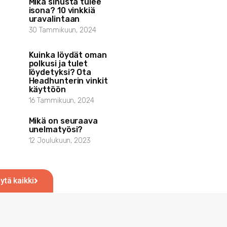
Mikä sinusta tulee
isona? 10 vinkkiä
uravalintaan
30 Tammikuun, 2024
Kuinka löydät oman
polkusi ja tulet
löydetyksi? Ota
Headhunterin vinkit
käyttöön
16 Tammikuun, 2024
Mikä on seuraava
unelmatyösi?
12 Joulukuun, 2023
ytä kaikki