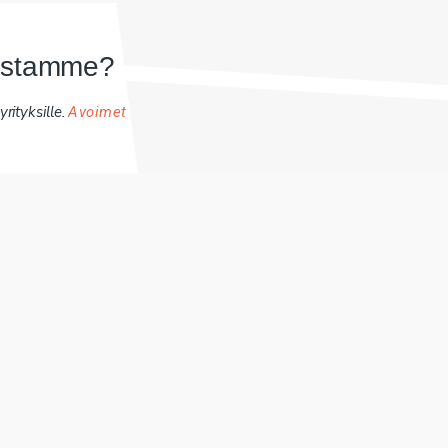
uistamme?
rityksille.
Avoimet
Ota yhteyttä ja
palaamme sinull
24h sisällä.