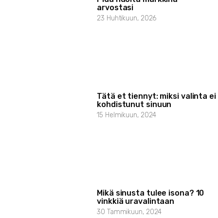
arvostasi
23 Huhtikuun, 2026
Tätä et tiennyt: miksi valinta ei
kohdistunut sinuun
15 Helmikuun, 2024
Mikä sinusta tulee isona? 10
vinkkiä uravalintaan
30 Tammikuun, 2024