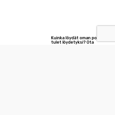
Kuinka löydät oman polkusi ja
tulet löydetyksi? Ota
Headhunterin vinkit käyttöön
16 Tammikuun, 2024
Mikä on seuraava unelmatyösi?
12 Joulukuun, 2023