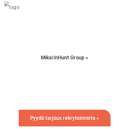
Suomen suurin suorahakutoimija
laajalla toimiala- ja
tehtäväosaamisella.
Miksi InHunt Group »
Rekrytointi tulossa?
(Tämä palvelu on työnantajille)
Pyydä tarjous rekrytoinnista »