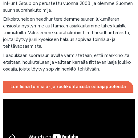
InHunt Group on perustettu vuonna 2008 ja olemme Suomen
suurin suorahakutoimija.
Erikoistuneiden headhuntereidemme suuren lukumäärän
ansiosta pystymme auttamaan asiakkaitamme lähes kaikilla
toimialoilla. Valitsemme suorahakuihin tiimit headhuntereista,
joilta löytyy juuri kyseiseen hakuun sopivaa toimiala- ja
tehtäväosaamista.
Laadukkaan suorahaun avulla varmistetaan, että markkinoilta
etsitään, houkutellaan ja valitaan kerralla riittävän laaja joukko
osaajia, joista löytyy sopivin henkilö tehtävään.
Lue lisää toimiala- ja roolikohtaisista osaajapooleista