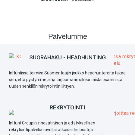
Palvelumme
SUORAHAKU - HEADHUNTING
InHuntissa toimiva Suomen laajin joukko headhuntereita takaa
sen, että pystymme aina tarjoamaan oikeanlaista osaamista
uuden henkilön rekrytointiin liittyen.
REKRYTOINTI
InHunt Groupin innovatiivisen ja edistyksellisen
rekrytointipalvelun avulla ratkaiset helposti ja