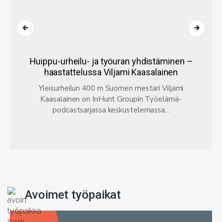
Huippu-urheilu- ja työuran yhdistäminen –
haastattelussa Viljami Kaasalainen
Yleisurheilun 400 m Suomen mestari Viljami
Kaasalainen on InHunt Groupin Työelämä-
podcastsarjassa keskustelemassa...
Avoimet työpaikat
Kaavoituspäällikkö
Kaupunginjohtaja