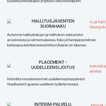
kustannustehokkaasti yrityksesi rekrytointitarpeet.
HALLITUSJÄSENTEN
SUORAHAKU
Autamme hallitushakujen ja hallituksen sekä johdon
arvioinneissa ja valmennuksessa. Koko johtamisjärjestelmän
kattavassa kehittämisessä InHunt Boards on tukenasi.
PLACEMENT -
UUDELLEENSIJOITUS
InHuntilta innovatiivisimmat uudelleensijoituspalvelut.
Headhunterit apunasi uudelleen työllistymisessä.
INTERIM-PALVELU,