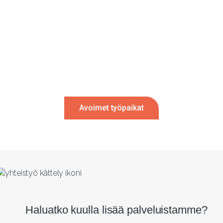
Etsitkö uusia mahdollisuuksia?
Katso kaikki avoinna olevat tehtävät tai jätä avoin hakemus!
Avoimet työpaikat
Haluatko kuulla lisää palveluistamme?