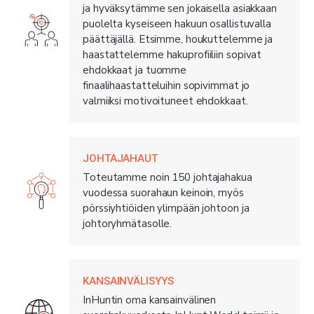
ja hyväksytämme sen jokaisella asiakkaan
puolelta kyseiseen hakuun osallistuvalla
päättäjällä. Etsimme, houkuttelemme ja
haastattelemme hakuprofiiliin sopivat
ehdokkaat ja tuomme
finaalihaastatteluihin sopivimmat jo
valmiiksi motivoituneet ehdokkaat.
JOHTAJAHAUT
Toteutamme noin 150 johtajahakua
vuodessa suorahaun keinoin, myös
pörssiyhtiöiden ylimpään johtoon ja
johtoryhmätasolle.
KANSAINVÄLISYYS
InHuntin oma kansainvälinen