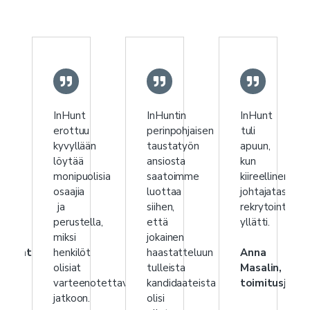
nti
InHunt
InHuntin
InHunt
erottuu
perinpohjaisen
tuli
kyvyllään
taustatyön
apuun,
löytää
ansiosta
kun
usta
monipuolisia
saatoimme
kiireellinen
ta.
osaajia
luottaa
johtajatason
ja
siihen,
rekrytointi
perustella,
että
yllätti.
,
miksi
jokainen
anjohtaja
henkilöt
haastatteluun
Anna
olisiat
tulleista
Masalin,
varteenotettavia
kandidaateista
toimitusjohta
jatkoon.
olisi