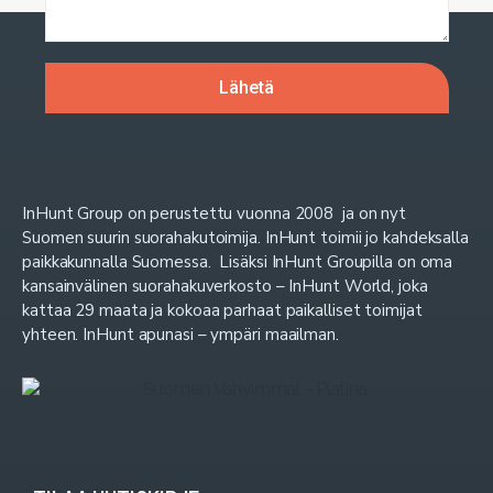
InHunt Group on perustettu vuonna 2008 ja on nyt
Suomen suurin suorahakutoimija. InHunt toimii jo kahdeksalla
paikkakunnalla Suomessa. Lisäksi InHunt Groupilla on oma
kansainvälinen suorahakuverkosto – InHunt World, joka
kattaa 29 maata ja kokoaa parhaat paikalliset toimijat
yhteen. InHunt apunasi – ympäri maailman.