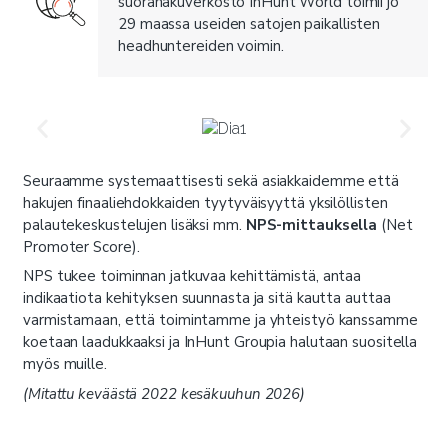
suorahakuverkosto InHunt World toimii jo
29 maassa useiden satojen paikallisten
headhuntereiden voimin.
Seuraamme systemaattisesti sekä asiakkaidemme että
hakujen finaaliehdokkaiden tyytyväisyyttä yksilöllisten
palautekeskustelujen lisäksi mm.
NPS-mittauksella
(Net
Promoter Score).
NPS tukee toiminnan jatkuvaa kehittämistä, antaa
indikaatiota kehityksen suunnasta ja sitä kautta auttaa
varmistamaan, että toimintamme ja yhteistyö kanssamme
koetaan laadukkaaksi ja InHunt Groupia halutaan suositella
myös muille.
(Mitattu keväästä 2022 kesäkuuhun 2026)