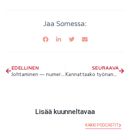
Jaa Somessa:
EDELLINEN
SEURAAVA
Johtaminen — numerot ja ihmiset – haastattelussa Petra Thorén
Kannattaako työnantajamielikuvaa kehittää? – haastattelussa Hannu Uotila
Lisää kuunneltavaa
KAIKKI PODCASTIT