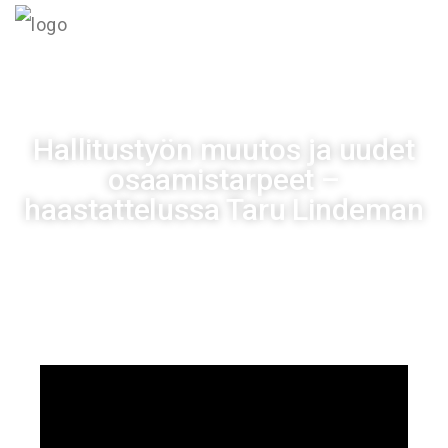
MENU
Hallitustyön muutos ja uudet
osaamistarpeet –
haastattelussa Taru Lindeman
Lentokorkeus
7 marraskuun, 2022