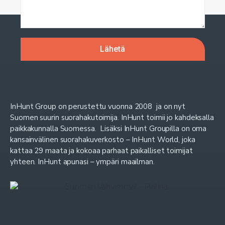
InHunt Group on perustettu vuonna 2008 ja on nyt
Suomen suurin suorahakutoimija. InHunt toimii jo kahdeksalla
paikkakunnalla Suomessa. Lisäksi InHunt Groupilla on oma
kansainvälinen suorahakuverkosto – InHunt World, joka
kattaa 29 maata ja kokoaa parhaat paikalliset toimijat
yhteen. InHunt apunasi – ympäri maailman.