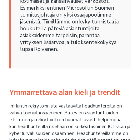
kotimaiset ja kansainväliset verkostot.
Esimerkiksi entinen Microsoftin Suomen
toimitusjohtaja on yksi osaajapoolimme
jäsenistä. Tiimillämme on kyky tunnistaa ja
houkutella päteviä asiantuntijoita
asiakkaidemme tarpeisiin, parantaa
yrityksen lisäarvoa ja tuloksentekokykyä,
lupaa Roivainen.
Ymmärrettävä alan kieli ja trendit
InHuntin rekrytoinnista vastaavilla headhuntereilla on
vahva toimialaosaaminen. Pätevien asiantuntijoiden
etsiminen ja rekrytointi on huomattavasti helpompaa,
kun headhunterilla itsellään on korkeatasoinen ICT-alan ja
kyberturvallisuuden osaaminen. Headhuntereillamme on