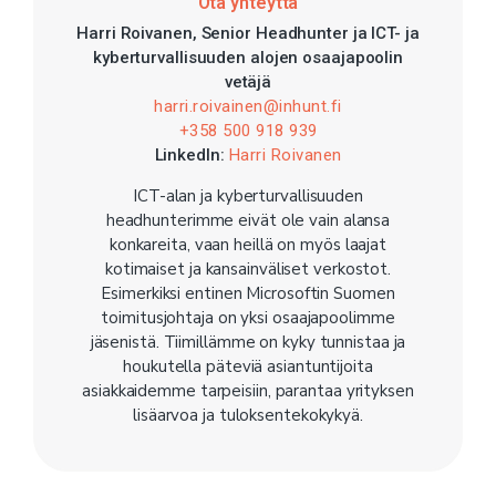
Ota yhteyttä
Harri Roivanen, Senior Headhunter ja ICT- ja
kyberturvallisuuden alojen osaajapoolin
vetäjä
harri.roivainen@inhunt.fi
+358 500 918 939
LinkedIn:
Harri Roivanen
ICT-alan ja kyberturvallisuuden
headhunterimme eivät ole vain alansa
konkareita, vaan heillä on myös laajat
kotimaiset ja kansainväliset verkostot.
Esimerkiksi entinen Microsoftin Suomen
toimitusjohtaja on yksi osaajapoolimme
jäsenistä. Tiimillämme on kyky tunnistaa ja
houkutella päteviä asiantuntijoita
asiakkaidemme tarpeisiin, parantaa yrityksen
lisäarvoa ja tuloksentekokykyä.