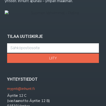
yhteen. InHunt apunasi – ympäri maailman.
TILAA UUTISKIRJE
LIITY
YHTEYSTIEDOT
myynti@inhunt.fi
Äyritie 12 C
(vastaanotto Äyritie 12 B)