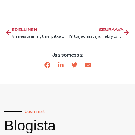
EDELLINEN
SEURAAVA
Viimeistään nyt ne pitkät valot päälle, hallitus
Yrittäjäomistaja, rekrytoi ensimmäisenä talousosaaja – näin varmistat yrityksesi menestymisen
Jaa somessa:
Uusimmat
Blogista