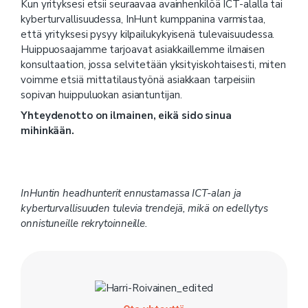
Kun yrityksesi etsii seuraavaa avainhenkilöä ICT-alalla tai
kyberturvallisuudessa, InHunt kumppanina varmistaa,
että yrityksesi pysyy kilpailukykyisenä tulevaisuudessa.
Huippuosaajamme tarjoavat asiakkaillemme ilmaisen
konsultaation, jossa selvitetään yksityiskohtaisesti, miten
voimme etsiä mittatilaustyönä asiakkaan tarpeisiin
sopivan huippuluokan asiantuntijan.
Yhteydenotto on ilmainen, eikä sido sinua
mihinkään.
InHuntin headhunterit ennustamassa ICT-alan ja
kyberturvallisuuden tulevia trendejä, mikä on edellytys
onnistuneille rekrytoinneille.