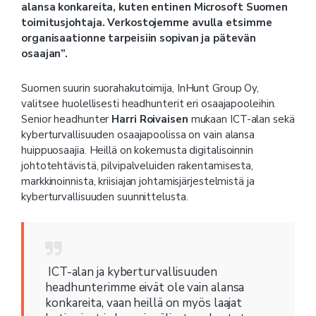
alansa konkareita, kuten entinen Microsoft Suomen
toimitusjohtaja. Verkostojemme avulla etsimme
organisaationne tarpeisiin sopivan ja pätevän
osaajan”.
Suomen suurin suorahakutoimija, InHunt Group Oy,
valitsee huolellisesti headhunterit eri osaajapooleihin.
Senior headhunter
Harri Roivaisen
mukaan ICT-alan sekä
kyberturvallisuuden osaajapoolissa on vain alansa
huippuosaajia. Heillä on kokemusta digitalisoinnin
johtotehtävistä, pilvipalveluiden rakentamisesta,
markkinoinnista, kriisiajan johtamisjärjestelmistä ja
kyberturvallisuuden suunnittelusta.
ICT-alan ja kyberturvallisuuden
headhunterimme eivät ole vain alansa
konkareita, vaan heillä on myös laajat