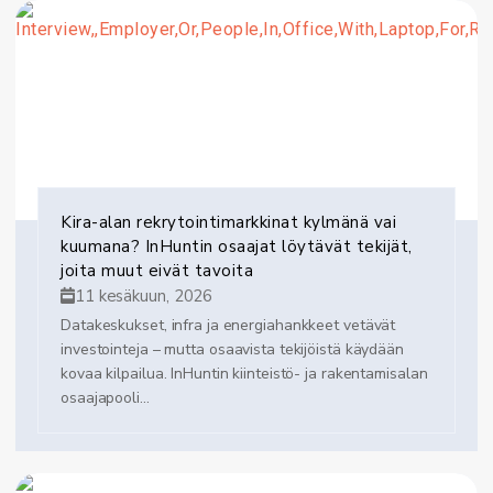
Kira-alan rekrytointimarkkinat kylmänä vai
kuumana? InHuntin osaajat löytävät tekijät,
joita muut eivät tavoita
11 kesäkuun, 2026
Datakeskukset, infra ja energiahankkeet vetävät
investointeja – mutta osaavista tekijöistä käydään
kovaa kilpailua. InHuntin kiinteistö- ja rakentamisalan
osaajapooli...