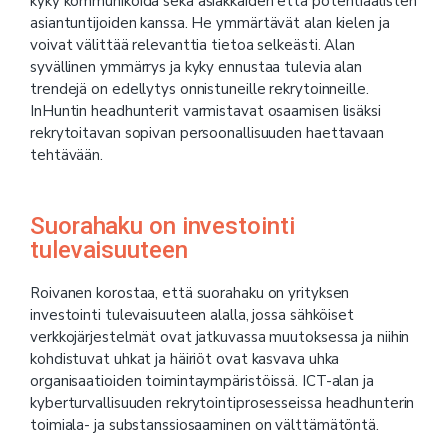
kyky kommunikoida sekä asiakkaiden että potentiaalisten
asiantuntijoiden kanssa. He ymmärtävät alan kielen ja
voivat välittää relevanttia tietoa selkeästi. Alan
syvällinen ymmärrys ja kyky ennustaa tulevia alan
trendejä on edellytys onnistuneille rekrytoinneille.
InHuntin headhunterit varmistavat osaamisen lisäksi
rekrytoitavan sopivan persoonallisuuden haettavaan
tehtävään.
Suorahaku on investointi
tulevaisuuteen
Roivanen korostaa, että suorahaku on yrityksen
investointi tulevaisuuteen alalla, jossa sähköiset
verkkojärjestelmät ovat jatkuvassa muutoksessa ja niihin
kohdistuvat uhkat ja häiriöt ovat kasvava uhka
organisaatioiden toimintaympäristöissä. ICT-alan ja
kyberturvallisuuden rekrytointiprosesseissa headhunterin
toimiala- ja substanssiosaaminen on välttämätöntä.