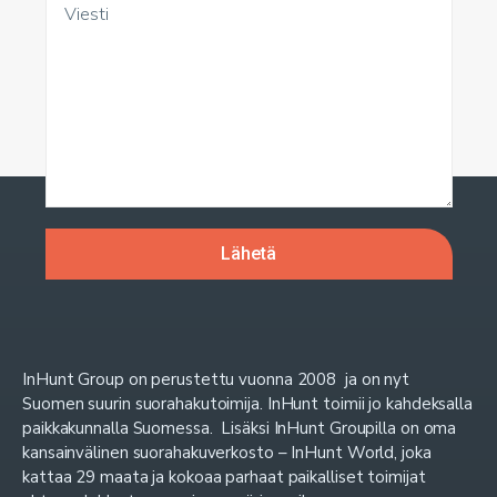
InHunt Group on perustettu vuonna 2008 ja on nyt
Suomen suurin suorahakutoimija. InHunt toimii jo kahdeksalla
paikkakunnalla Suomessa. Lisäksi InHunt Groupilla on oma
kansainvälinen suorahakuverkosto – InHunt World, joka
kattaa 29 maata ja kokoaa parhaat paikalliset toimijat