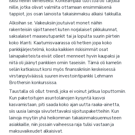
iskisi heihin viimeiseksi. Korkeampaa tuottoa oli tarjolla
niille, jotka olivat valmiita ottamaan ensimmäisenä
tappiot, jos osan lainoista takaisinmaksu alkaisi takkuilla.
Alkoihan se. Vaikeuksiin joutuivat monet näihin
rakenteisiin sijoittaneet kuten norjalaiset pikkukunnat,
saksalaiset maaseutupankit tai ja lopulta suurin piirtein
koko Irlanti. Kaatumisvaarassa oli hetken jopa koko
pankkijärjestelmä, koska kaikkien riskisimmät osat
lainapaketeista eivät olleet menneet hyvin kaupaksi ja
niitä oli jäänyt pankkien omiin taseisiin. Tämä oli kamelin
selän katkaissut korsi myös finanssikriisin keskeisessä
virstanpylväässä, suuren investointipankki Lehmann
Brothersin konkurssissa.
Taustalla oli ollut trendi, joka ei voinut jatkua loputtomiin.
Kun paketoitujen asuntolainojen kysyntä kasvoi
kasvamistaan, piti saada koko ajan uutta raaka-ainetta,
siis uusia lainoja siivutettavaksi sijoituspaketteihin. Kun
lainoja myytiin yhä heikomman takaisinmaksuennusteen
asiakkaille, niin jossain vaiheessa raja tulisi vastaan ja
maksuvaikeudet alkaisivat.