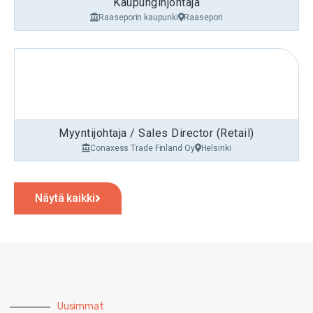
Kaupunginjohtaja
Raaseporin kaupunki
Raasepori
Myyntijohtaja / Sales Director (Retail)
Conaxess Trade Finland Oy
Helsinki
Näytä kaikki
Uusimmat