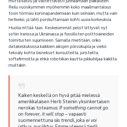
mutta kasvu jäi valitettavasti junnaamaan paikalleen.
Reilu vuosikymmen myöhemmin koko maailmantalous
tosin törmäsi koronapandemiaan kuin seinään, mutta vain
hetkeksi, ja lähti porskuttamaan kohti uusia korkeuksia.
Huolia riittää taas. Keskeisimmät pelot liittyvät nyt
sotiin Iranissa ja Ukrainassa ja fossiilisten polttoaineiden
toimitusten sujumiseen. Samalla mietitään, onko
datakeskuksissa kaikkien aikojen pörssikupla ja viekö
tekoäly kohta bisnekset konsulteilta, juristeilta,
softafirmoilta ja ehkä robotiikan kautta pikkuhiljaa kaikilta
muiltakin.
Kaiken keskellä on hyvä pitää mielessä
amerikkalaisen Herb Steinin yksinkertaisen
nerokas toteamus:
If something cannot go
on forever, it will stop
– vapaasti
suomennettuna siis
trendi, joka ei voi
jatkua, pysähtyy
. Emme yleensä tiedä