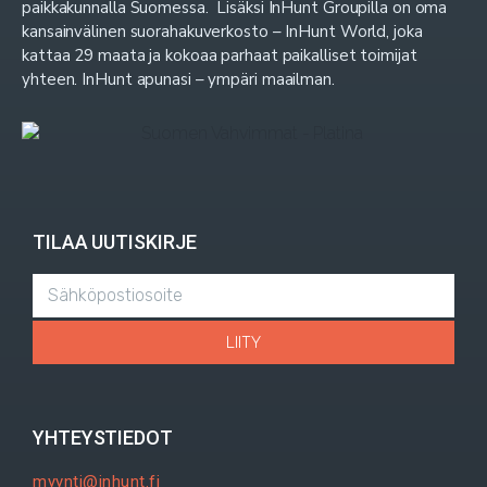
paikkakunnalla Suomessa. Lisäksi InHunt Groupilla on oma
kansainvälinen suorahakuverkosto – InHunt World, joka
kattaa 29 maata ja kokoaa parhaat paikalliset toimijat
yhteen. InHunt apunasi – ympäri maailman.
TILAA UUTISKIRJE
LIITY
YHTEYSTIEDOT
myynti@inhunt.fi