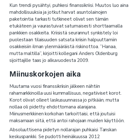
Kun trendi pysähtyi, puhkesi finanssikriisi. Muutos luo aina
mahdollisuuksia ja jotkut harvat asuntolainojen
paketointia tarkasti tutkineet olivat sen tämän
etukäteen ja vaurastuivat satumaisesti shorttaamalla
pankkien osakkeita. Kriisistä seurannut synkistely loi
puolestaan tilaisuuden satsata kriisin halpuuttamiin
osakkeisiin ilman ylenmääräistä riskinottoa. ”Hanaa,
mutta maltilla”, kirjoitti kollegani Anders Oldenburg
sijoittajille taas jo alkuvuodesta 2009.
Miinuskorkojen aika
Muutama vuosi finanssikriisin jälkeen nähtiin
rahamarkkinoilla uusi kummallisuus, negatiiviset korot.
Korot olivat olleet laskusuunnassa jo pitkään, mutta
nollaa oli pidetty ehdottomana alarajana.
Miinusmerkkinen korkohan tarkoittaisi, että joutuisi
maksamaan siitä, että antoi rahojaan muiden käyttöön.
Absoluuttisena pidetyn nollarajan puhkaisi Tanskan
keskuspankki. Se pudotti heinäkuussa 2012