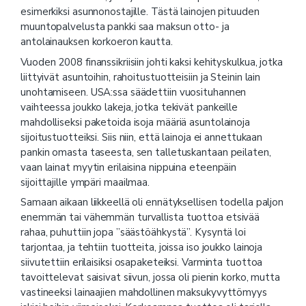
esimerkiksi asunnonostajille. Tästä lainojen pituuden
muuntopalvelusta pankki saa maksun otto- ja
antolainauksen korkoeron kautta.
Vuoden 2008 finanssikriisiin johti kaksi kehityskulkua, jotka
liittyivät asuntoihin, rahoitustuotteisiin ja Steinin lain
unohtamiseen. USA:ssa säädettiin vuosituhannen
vaihteessa joukko lakeja, jotka tekivät pankeille
mahdolliseksi paketoida isoja määriä asuntolainoja
sijoitustuotteiksi. Siis niin, että lainoja ei annettukaan
pankin omasta taseesta, sen talletuskantaan peilaten,
vaan lainat myytin erilaisina nippuina eteenpäin
sijoittajille ympäri maailmaa.
Samaan aikaan liikkeellä oli ennätyksellisen todella paljon
enemmän tai vähemmän turvallista tuottoa etsivää
rahaa, puhuttiin jopa ”säästöähkystä”. Kysyntä loi
tarjontaa, ja tehtiin tuotteita, joissa iso joukko lainoja
siivutettiin erilaisiksi osapaketeiksi. Varminta tuottoa
tavoittelevat saisivat siivun, jossa oli pienin korko, mutta
vastineeksi lainaajien mahdollinen maksukyvyttömyys