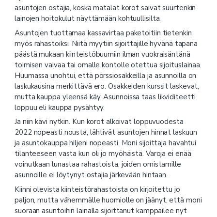
asuntojen ostajia, koska matalat korot saivat suurtenkin
lainojen hoitokulut näyttämään kohtuullisilta.
Asuntojen tuottamaa kassavirtaa paketoitiin tietenkin
myös rahastoiksi. Niitä myytiin sijoittajille hyvänä tapana
päästä mukaan kiinteistöbuumiin ilman vuokraisäntänä
toimisen vaivaa tai omalle kontolle otettua sijoituslainaa.
Huumassa unohtui, että pörssiosakkeilla ja asunnoilla on
laskukausina merkittävä ero. Osakkeiden kurssit laskevat,
mutta kauppa yleensä käy. Asunnoissa taas likviditeetti
loppuu eli kauppa pysähtyy.
Ja niin kävi nytkin. Kun korot alkoivat loppuvuodesta
2022 nopeasti nousta, lähtivät asuntojen hinnat laskuun
ja asuntokauppa hiljeni nopeasti. Moni sijoittaja havahtui
tilanteeseen vasta kun oli jo myöhäistä. Varoja ei enää
voinutkaan lunastaa rahastoista, joiden omistamille
asunnoille ei löytynyt ostajia järkevään hintaan.
Kiinni olevista kiinteistörahastoista on kirjoitettu jo
paljon, mutta vähemmälle huomiolle on jäänyt, että moni
suoraan asuntoihin lainalla sijoittanut kamppailee nyt