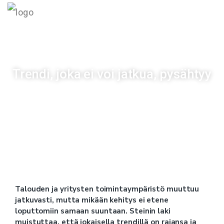
MENU
Trendi, joka ei voi jatkua, pysähtyy
Julkaistu
17/03/2026
Talouden ja yritysten toimintaympäristö muuttuu
jatkuvasti, mutta mikään kehitys ei etene
loputtomiin samaan suuntaan. Steinin laki
muistuttaa, että jokaisella trendillä on rajansa ja