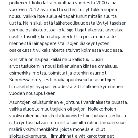
polkeneet koko lailla paikallaan vuodesta 2000 aina
vuoteen 2012 asti, mutta sitten tuli yhtäkkiä nopea
nousu, vaikka itse alalla ei tapahtunut mitään suurta
uutta. Näin siksi, että lääketeollisuudesta löytyi tasaisen
varmaa osinkotuottoa, jota sijoittajat alkoivat arvostaa
uusille tasoille, kun rahoja vedettiin pois miinukselle
menneistä lainapapereista. Isojen lääkeyritysten
osakekurssit yli kaksinkertaistuivat kolmessa vuodessa.
Kun raha on halpaa, kaikki muu kallistuu. Uusiin
arvostuslukemiin nousi kaikenlainen kiinteä omaisuus,
esimerkiksi metsä, toimitilat ja etenkin asunnot.
Suomessa erityisesti pääkaupunkiseudun asuntojen
hintakehitys hyppäsi vuodesta 2012 alkaen kymmenen
vuoden nousuputkeen.
Asuntojen kallistuminen ei johtunut varsinaisesta pulasta,
vaikka alueelle muuttajiakin oli paljon. Nollakorkojen
vuoksi rakennushankkeita käynnistettiin tiuhaan tahtiin ja
niitä ryntäsi halvan tuntuisilla lainoilla rahoittamaan suuri
määrä yksityishenkilöitä, joista monella ei ollut
sijoituskokemusta. Hirmuhinnat eivät karkottaneet