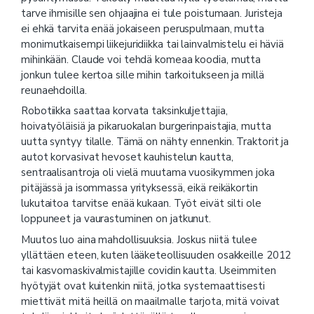
tarve ihmisille sen ohjaajina ei tule poistumaan. Juristeja
ei ehkä tarvita enää jokaiseen peruspulmaan, mutta
monimutkaisempi liikejuridiikka tai lainvalmistelu ei häviä
mihinkään. Claude voi tehdä komeaa koodia, mutta
jonkun tulee kertoa sille mihin tarkoitukseen ja millä
reunaehdoilla.
Robotiikka saattaa korvata taksinkuljettajia,
hoivatyöläisiä ja pikaruokalan burgerinpaistajia, mutta
uutta syntyy tilalle. Tämä on nähty ennenkin. Traktorit ja
autot korvasivat hevoset kauhistelun kautta,
sentraalisantroja oli vielä muutama vuosikymmen joka
pitäjässä ja isommassa yrityksessä, eikä reikäkortin
lukutaitoa tarvitse enää kukaan. Työt eivät silti ole
loppuneet ja vaurastuminen on jatkunut.
Muutos luo aina mahdollisuuksia. Joskus niitä tulee
yllättäen eteen, kuten lääketeollisuuden osakkeille 2012
tai kasvomaskivalmistajille covidin kautta. Useimmiten
hyötyjät ovat kuitenkin niitä, jotka systemaattisesti
miettivät mitä heillä on maailmalle tarjota, mitä voivat