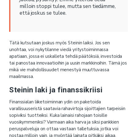
milloin stoppi tulee, mutta sen tiedämme,
että joskus se tulee.
Tätä kutsutaan joskus myös Steinin laiksi. Jos sen
unohtaa, voi nykytilanne viedä yritystoiminnassa
apatiaan, jossa ei uskalleta tehdä päätöksiä, investoida
tai panostaa innovaatioihin ja uusin markkinoihin. Tämä jos
mikä vie mahdollisuudet menestyä muuttuvassa
maailmassa.
Steinin laki ja finanssikriisi
Finanssialan liiketoiminnan ydin on paketoida
varallisuuseristä saatavia rahavirtoja sijoittajien tarpeisiin
sopiviksi tuotteiksi. Kuka lainaisi rahojaan toisille
vuosikymmeniksi? Varmaan aika harva ja siksi pankkien
peruspalveluja on ottaa vastaan talletuksia, jotka voi
nostaa milloin vain, ja myöntää lainata pitkäksi aikaa,