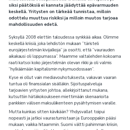
siksi päätöksiä ei kannata jäädyttää epävarmuuden
keskellä. Yritysten on tärkeää tunnistaa, milloin
odottelu muuttuu riskiksi ja milloin muutos tarjoaa
mahdollisuuden edetä.
Syksyllä 2008 elettiin taloudessa synkkää aikaa. Olimme
keskellä kriisiä, joka lehdistön mukaan ”täristeli
eurojärjestelmän kivijalkoja” ja osoitti, että ”vaurauden
aikakausi oli loppumassa”. Maamme valtalehden kokoama
raati katsoi koko järjestelmän olevan rikki ja oli valmis
”hylkäämään kapitalismin nykymuodossaan”.
Kyse ei ollut vain mediavouhotuksesta, vakavan vaaran
tuntua oli finanssialan sisälläkin. Sijoituspalveluja
tarjoavien yritysten johtoa, allekirjoittanut mukana,
kutsuttiin hätäkokoukseen miettimään skenaarioita
pankkien välisen maksuliikenteen pysähtymisen varalle.
Mutta kuinkas sitten kävikään? Yhdysvallat toipui
nopeasti ja jatkoi vaurastumistaan ja Eurooppakin pääsi
mukaan, vaikka hitaammin. Suomi vältti pahimman kriisin,