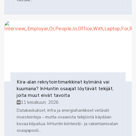
Kira-alan rekrytointimarkkinat kylmänä vai
kuumana? InHuntin osaajat löytävät tekijät,
joita muut eivät tavoita
11 kesäkuun, 2026
Datakeskukset, infra ja energiahankkeet vetävät
investointeja – mutta osaavista tekijöistä käydään
kovaa kilpailua. InHuntin kiinteistö- ja rakentamisalan
osaajapooli...