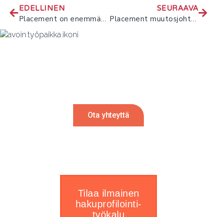
EDELLINEN
SEURAAVA
Placement on enemmän kuin palvelu – se on viesti ihmisistä ja johtamisesta
Placement muutosjohtamisen investointina
Rekrytointi tulossa?
Autamme mielellämme. Ota meihin
yhteyttä ja palaamme sinulle 24h sisällä.
Ota yhteyttä
Tilaa ilmainen
hakuprofilointi-
työkalu