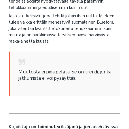
tehdä asiakkaita hyödyttävällä tavalla paremmin,
tehokkaammin ja edullisemmin kuin muut.
Ja jotkut keksivät jopa tehdä jotain ihan uutta. Mieleen
tulee vaikka erittäin menestyvä suomalainen Bluefors,
joka viilentää kvanttitietokoneita tehokkaammin kuin
muuta ja on hankkimassa tarvitsemaansa harvinaista
raaka-ainetta kuusta.
Muutosta ei pidä pelätä. Se on trendi, jonka
jatkumista ei voi pysäyttää.
Kirjoittaja on toiminut yrittäjänä ja johtotehtävissä