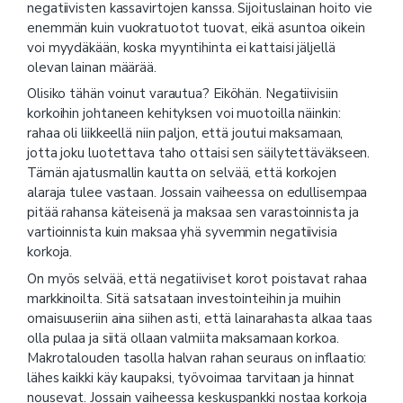
negatiivisten kassavirtojen kanssa. Sijoituslainan hoito vie
enemmän kuin vuokratuotot tuovat, eikä asuntoa oikein
voi myydäkään, koska myyntihinta ei kattaisi jäljellä
olevan lainan määrää.
Olisiko tähän voinut varautua? Eiköhän. Negatiivisiin
korkoihin johtaneen kehityksen voi muotoilla näinkin:
rahaa oli liikkeellä niin paljon, että joutui maksamaan,
jotta joku luotettava taho ottaisi sen säilytettäväkseen.
Tämän ajatusmallin kautta on selvää, että korkojen
alaraja tulee vastaan. Jossain vaiheessa on edullisempaa
pitää rahansa käteisenä ja maksaa sen varastoinnista ja
vartioinnista kuin maksaa yhä syvemmin negatiivisia
korkoja.
On myös selvää, että negatiiviset korot poistavat rahaa
markkinoilta. Sitä satsataan investointeihin ja muihin
omaisuuseriin aina siihen asti, että lainarahasta alkaa taas
olla pulaa ja siitä ollaan valmiita maksamaan korkoa.
Makrotalouden tasolla halvan rahan seuraus on inflaatio:
lähes kaikki käy kaupaksi, työvoimaa tarvitaan ja hinnat
nousevat. Jossain vaiheessa keskuspankki nostaa korkoja