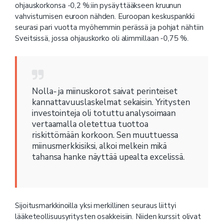
ohjauskorkonsa -0,2 %:iin pysäyttääkseen kruunun
vahvistumisen euroon nähden. Euroopan keskuspankki
seurasi pari vuotta myöhemmin perässä ja pohjat nähtiin
Sveitsissä, jossa ohjauskorko oli alimmillaan -0,75 %.
Nolla- ja miinuskorot saivat perinteiset
kannattavuuslaskelmat sekaisin. Yritysten
investointeja oli totuttu analysoimaan
vertaamalla oletettua tuottoa
riskittömään korkoon. Sen muuttuessa
miinusmerkkisiksi, alkoi melkein mikä
tahansa hanke näyttää upealta excelissä.
Sijoitusmarkkinoilla yksi merkillinen seuraus liittyi
lääketeollisuusyritysten osakkeisiin. Niiden kurssit olivat