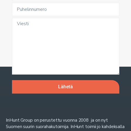
InHunt Group on perustettu vuonna 2008 ja on nyt
Suomen suurin suorahakutoimija. InHunt toimii jo kahdeksalla