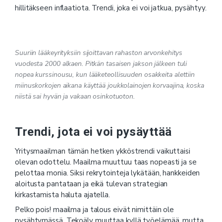
hillitäkseen inflaatiota. Trendi, joka ei voi jatkua, pysähtyy.
Suuriin lääkeyrityksiin sijoittavan rahaston arvonkehitys
vuodesta 2000 alkaen. Pitkän tasaisen jakson jälkeen tuli
nopea kurssinousu, kun lääketeollisuuden osakkeita alettiin
miinuskorkojen aikana käyttää joukkolainojen korvaajina, koska
niistä sai hyvän ja vakaan osinkotuoton.
Trendi, jota ei voi pysäyttää
Yritysmaailman tämän hetken ykköstrendi vaikuttaisi
olevan odottelu. Maailma muuttuu taas nopeasti ja se
pelottaa monia. Siksi rekrytointeja lykätään, hankkeiden
aloitusta pantataan ja eikä tulevan strategian
kirkastamista haluta ajatella.
Pelko pois! maailma ja talous eivät nimittäin ole
pysähtymässä. Tekoäly muuttaa kyllä työelämää, mutta