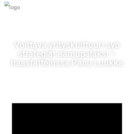
MENU
Voittava yrityskulttuuri syö
strategiat aamupalaksi –
haastattelussa Panu Luukka
Johtajuus
1 elokuun, 2022