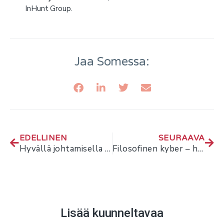
InHunt Group.
Jaa Somessa:
EDELLINEN
SEURAAVA
Hyvällä johtamisella saa uskomattoman paljon aikaan – haastattelussa Heini Pirttijärvi
Filosofinen kyber – haastattelussa Aki-Mauri Huhtinen
Lisää kuunneltavaa