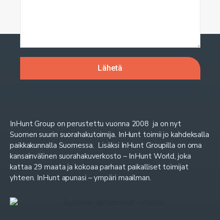
InHunt Group on perustettu vuonna 2008 ja on nyt
Suomen suurin suorahakutoimija. InHunt toimii jo kahdeksalla
paikkakunnalla Suomessa. Lisäksi InHunt Groupilla on oma
kansainvälinen suorahakuverkosto – InHunt World, joka
kattaa 29 maata ja kokoaa parhaat paikalliset toimijat
yhteen. InHunt apunasi – ympäri maailman.