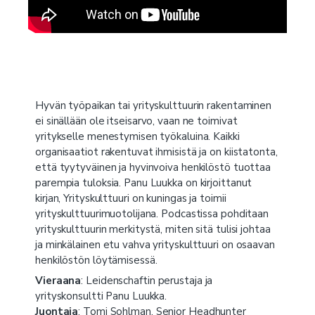
Hyvän työpaikan tai yrityskulttuurin rakentaminen
ei sinällään ole itseisarvo, vaan ne toimivat
yritykselle menestymisen työkaluina. Kaikki
organisaatiot rakentuvat ihmisistä ja on kiistatonta,
että tyytyväinen ja hyvinvoiva henkilöstö tuottaa
parempia tuloksia. Panu Luukka on kirjoittanut
kirjan, Yrityskulttuuri on kuningas ja toimii
yrityskulttuurimuotolijana. Podcastissa pohditaan
yrityskulttuurin merkitystä, miten sitä tulisi johtaa
ja minkälainen etu vahva yrityskulttuuri on osaavan
henkilöstön löytämisessä.
Vieraana
: Leidenschaftin perustaja ja
yrityskonsultti Panu Luukka.
Juontaja
: Tomi Sohlman, Senior Headhunter