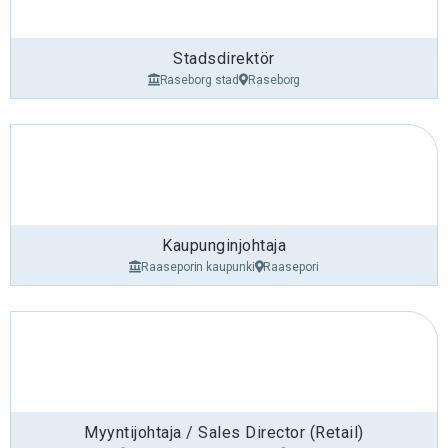
Kiinnostuitko?
Jätä hakemuksesi ja keskustellaan tästä
mielenkiintoisesta tehtävästä lisää!
Stadsdirektör
Raseborg stad
Raseborg
Kaupunginjohtaja
Raaseporin kaupunki
Raasepori
Myyntijohtaja / Sales Director (Retail)