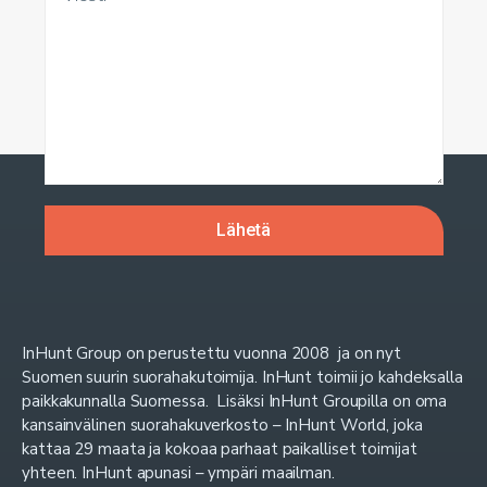
InHunt Group on perustettu vuonna 2008 ja on nyt
Suomen suurin suorahakutoimija. InHunt toimii jo kahdeksalla
paikkakunnalla Suomessa. Lisäksi InHunt Groupilla on oma
kansainvälinen suorahakuverkosto – InHunt World, joka
kattaa 29 maata ja kokoaa parhaat paikalliset toimijat
yhteen. InHunt apunasi – ympäri maailman.