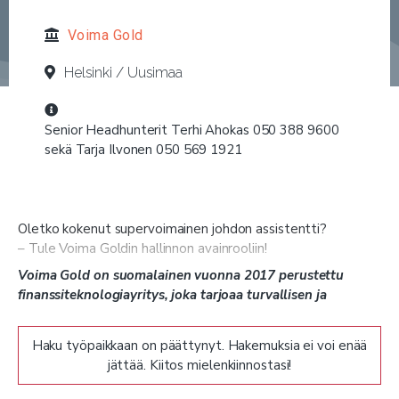
Voima Gold
Helsinki / Uusimaa
Senior Headhunterit Terhi Ahokas 050 388 9600
sekä Tarja Ilvonen 050 569 1921
Oletko kokenut supervoimainen johdon assistentti?
– Tule Voima Goldin hallinnon avainrooliin!
Voima Gold on suomalainen vuonna 2017 perustettu
finanssiteknologiayritys, joka tarjoaa turvallisen ja
läpinäkyvän tavan omistaa kultaa. Yhtiön keskeinen
palvelu on Voima Account – kultatilijärjestelmä, jonka
Haku työpaikkaan on päättynyt. Hakemuksia ei voi enää
avulla asiakkaat voivat suojata varallisuuttaan inflaatiolta
jättää. Kiitos mielenkiinnostasi!
ja siirtää vaurautta sukupolvelta toiselle. Palvelu on tällä
hetkellä pääasiallisesti käytössä Suomessa, ja sen