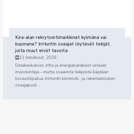
Kira-alan rekrytointimarkkinat kylmänä vai
kuumana? InHuntin osaajat löytävät tekijät,
joita muut eivät tavoita
11 kesäkuun, 2026
Datakeskukset, infra ja energiahankkeet vetävät
investointeja – mutta osaavista tekijöistä käydään
kovaa kilpailua. InHuntin kiinteistö- ja rakentamisalan
osaajapooli...