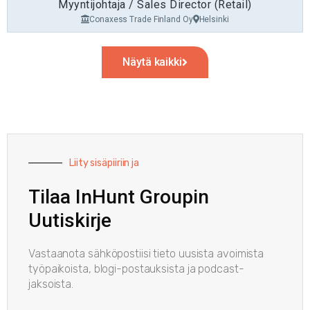
mahdollisuuden kasvaa osana innovatiivista ja kansainvälistä
Myyntijohtaja / Sales Director (Retail)
yritystä.
Conaxess Trade Finland Oy
Helsinki
Näytä kaikki
Liity sisäpiiriin ja
Tilaa InHunt Groupin
Uutiskirje
Vastaanota sähköpostiisi tieto uusista avoimista
työpaikoista, blogi-postauksista ja podcast-
jaksoista.