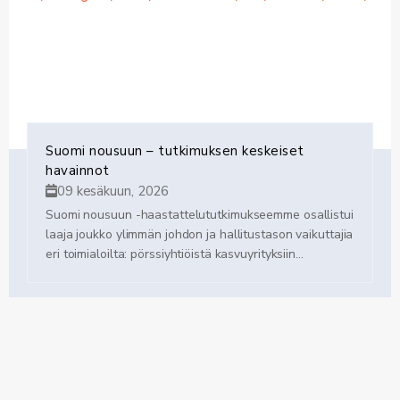
Suomi nousuun – tutkimuksen keskeiset
havainnot
09 kesäkuun, 2026
Suomi nousuun -haastattelututkimukseemme osallistui
laaja joukko ylimmän johdon ja hallitustason vaikuttajia
eri toimialoilta: pörssiyhtiöistä kasvuyrityksiin...