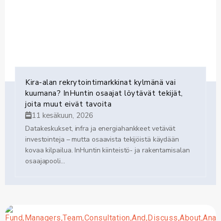
Kira-alan rekrytointimarkkinat kylmänä vai
kuumana? InHuntin osaajat löytävät tekijät,
joita muut eivät tavoita
11 kesäkuun, 2026
Datakeskukset, infra ja energiahankkeet vetävät
investointeja – mutta osaavista tekijöistä käydään
kovaa kilpailua. InHuntin kiinteistö- ja rakentamisalan
osaajapooli...