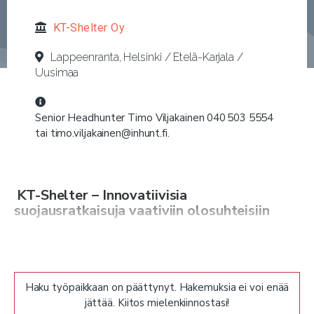
KT-Shelter Oy
Lappeenranta, Helsinki / Etelä-Karjala /
Uusimaa
Senior Headhunter Timo Viljakainen 040 503 5554
tai timo.viljakainen@inhunt.fi.
KT-Shelter – Innovatiivisia
suojausratkaisuja vaativiin olosuhteisiin
KT-Shelter on vakiinnuttanut asemansa
kansainvälisesti menestyvänä yrityksenä, joka kehittää
Haku työpaikkaan on päättynyt. Hakemuksia ei voi enää
huipputeknologiaan perustuvia suojausratkaisuja
jättää. Kiitos mielenkiinnostasi!