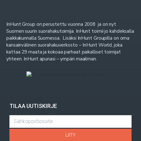
InHunt Group on perustettu vuonna 2008 ja on nyt
Suomen suurin suorahakutoimija. InHunt toimii jo kahdeksalla
paikkakunnalla Suomessa. Lisäksi InHunt Groupilla on oma
kansainvälinen suorahakuverkosto – InHunt World, joka
kattaa 29 maata ja kokoaa parhaat paikalliset toimijat
yhteen. InHunt apunasi – ympäri maailman.
TILAA UUTISKIRJE
LIITY