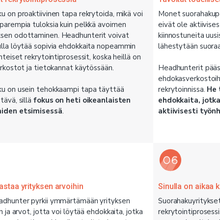
u on proaktiivinen tapa rekrytoida, mikä voi
Monet suorahakup
parempia tuloksia kuin pelkkä avoimen
eivät ole aktiivise
sen odottaminen. Headhunterit voivat
kiinnostuneita uusi
lla löytää sopivia ehdokkaita nopeammin
lähestytään suoraa
nteiset rekrytointiprosessit, koska heillä on
erkostot ja tietokannat käytössään.
Headhunterit pääse
ehdokasverkostoihi
u on usein tehokkaampi tapa täyttää
rekrytoinnissa.
He 
tävä, sillä
fokus on heti oikeanlaisten
ehdokkaita, jotk
iden etsimisessä
.
aktiivisesti työn
astaa yrityksen arvoihin
Sinulla on aikaa 
adhunter pyrkii ymmärtämään yrityksen
Suorahakuyritykse
n ja arvot, jotta voi löytää ehdokkaita, jotka
rekrytointiprosessi