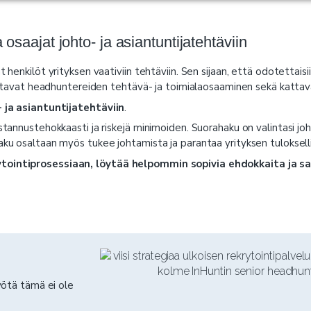
osaajat johto- ja asiantuntijatehtäviin
enkilöt yrityksen vaativiin tehtäviin. Sen sijaan, että odotettaisii
auttavat headhuntereiden tehtävä- ja toimialaosaaminen sekä kattav
- ja asiantuntijatehtäviin
.
annustehokkaasti ja riskejä minimoiden. Suorahaku on valintasi johto
ku osaltaan myös tukee johtamista ja parantaa yrityksen tuloksell
ytointiprosessiaan, löytää helpommin sopivia ehdokkaita ja s
yötä tämä ei ole