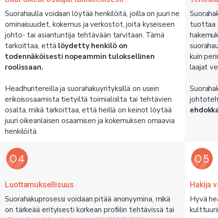
Suorahaulla voidaan löytää henkilöitä, joilla on juuri ne
Suorahak
ominaisuudet, kokemus ja verkostot, joita kyseiseen
tuottaa 
johto- tai asiantuntija tehtävään tarvitaan. Tämä
hakemuk
tarkoittaa, että
löydetty henkilö on
suorahau
todennäköisesti nopeammin tuloksellinen
kuin peri
roolissaan.
laajat v
Headhuntereilla ja suorahakuyrityksillä on usein
Suorahak
erikoisosaamista tietyiltä toimialoilta tai tehtävien
johtoteh
osalta, mikä tarkoittaa, että heillä on keinot löytää
ehdokka
juuri oikeanlaisen osaamisen ja kokemuksen omaavia
henkilöitä.
Luottamuksellisuus
Hakija v
Suorahakuprosessi voidaan pitää anonyymina, mikä
Hyvä he
on tärkeää erityisesti korkean profiilin tehtävissä tai
kulttuuri