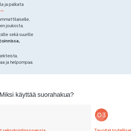
a ja palkata
>>
ammattilaiselle,
tien joukosta.
ille sekä suurille
toinnissa,
jekteista,
aa ja helpompaa.
Miksi käyttää suorahakua?
t rekrytointiprosessia
Tavoitat todellis