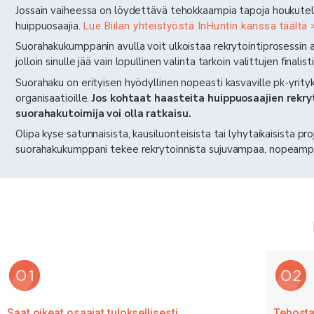
Jossain vaiheessa on löydettävä tehokkaampia tapoja houkutell
huippuosaajia.
Lue Biilan yhteistyöstä InHuntin kanssa täältä 
Suorahakukumppanin avulla voit ulkoistaa rekrytointiprosessin 
jolloin sinulle jää vain lopullinen valinta tarkoin valittujen finalis
Suorahaku on erityisen hyödyllinen nopeasti kasvaville pk-yrityks
organisaatioille.
Jos kohtaat haasteita huippuosaajien rekry
suorahakutoimija voi olla ratkaisu.
Olipa kyse satunnaisista, kausiluonteisista tai lyhytaikaisista pro
suorahakukumppani tekee rekrytoinnista sujuvampaa, nopeamp
Saat oikeat osaajat tuloksellisesti
Tehosta