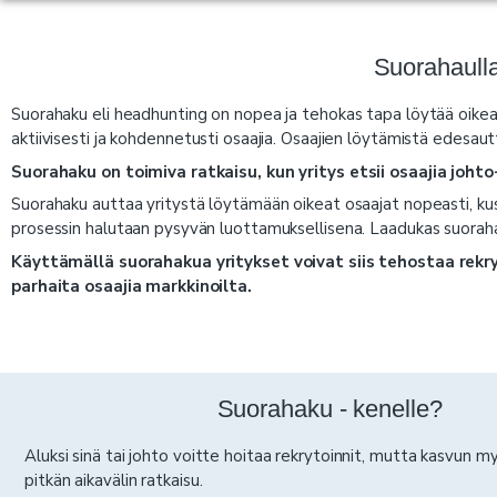
Suorahaulla 
Suorahaku eli headhunting on nopea ja tehokas tapa löytää oikeat h
aktiivisesti ja kohdennetusti osaajia. Osaajien löytämistä edes
Suorahaku on toimiva ratkaisu, kun yritys etsii osaajia johto
Suorahaku auttaa yritystä löytämään oikeat osaajat nopeasti, kust
prosessin halutaan pysyvän luottamuksellisena. Laadukas suoraha
Käyttämällä suorahakua yritykset voivat siis tehostaa rekr
parhaita osaajia markkinoilta.
Suorahaku - kenelle?
Aluksi sinä tai johto voitte hoitaa rekrytoinnit, mutta kasvun m
pitkän aikavälin ratkaisu.