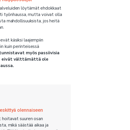
alveluiden löytämät ehdokkaat
sti työnhaussa, mutta voivat olla
sta mahdollisuuksista, jos heitä
n.
vät käsiksi laajempiin
n kuin perinteisessä
tunnistavat myös passiivisia
a eivät välttämättä ole
haussa.
keskittyä olennaiseen
t hoitavat suuren osan
sta, mikä säästää aikaa ja