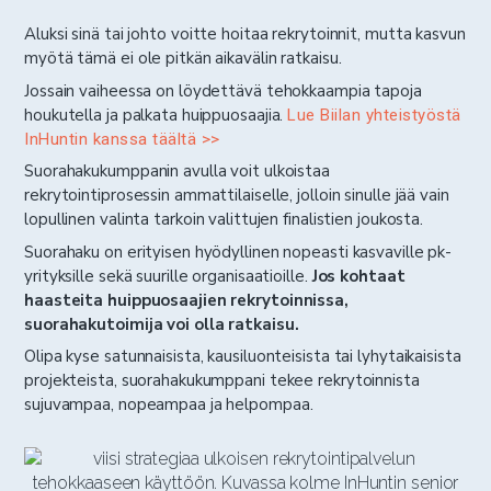
Aluksi sinä tai johto voitte hoitaa rekrytoinnit, mutta kasvun
myötä tämä ei ole pitkän aikavälin ratkaisu.
Jossain vaiheessa on löydettävä tehokkaampia tapoja
houkutella ja palkata huippuosaajia.
Lue Biilan yhteistyöstä
InHuntin kanssa täältä >>
Suorahakukumppanin avulla voit ulkoistaa
rekrytointiprosessin ammattilaiselle, jolloin sinulle jää vain
lopullinen valinta tarkoin valittujen finalistien joukosta.
Suorahaku on erityisen hyödyllinen nopeasti kasvaville pk-
yrityksille sekä suurille organisaatioille.
Jos kohtaat
haasteita huippuosaajien rekrytoinnissa,
suorahakutoimija voi olla ratkaisu.
Olipa kyse satunnaisista, kausiluonteisista tai lyhytaikaisista
projekteista, suorahakukumppani tekee rekrytoinnista
sujuvampaa, nopeampaa ja helpompaa.