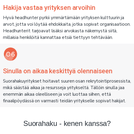
Hakija vastaa yrityksen arvoihin
Hyvä headhunter pyrkii ymmärtämään yrityksen kulttuurin ja
arvot, jotta voi löytää ehdokkaita, jotka sopivat organisaatioon.
Headhunterit tarjoavat lisäksi arvokasta näkemystä siitä,
millaisia henkilöitä kannattaa etsiä tiettyyn tehtävään.
Sinulla on aikaa keskittyä olennaiseen
Suorahakuyritykset hoitavat suuren osan rekrytointiprosessista,
mikä säästää aikaa ja resursseja yritykseltä. Tällöin sinulla jaa
enemmän aikaa oleelliseen ja voit luottaa siihen, että
finaalipöydässä on varmasti teidän yritykselle sopivat hakijat.
Suorahaku - kenen kanssa?