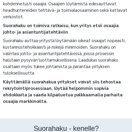
kohdennetusti osaajia. Osaajien löytämistä edesauttavat
headhuntereiden tehtävä- ja toimialaosaaminen sekä kattavat
verkostot.
Suorahaku on toimiva ratkaisu, kun yritys etsii osaajia
johto- ja asiantuntijatehtäviin
.
Suorahaku auttaa yritystä löytämään oikeat osaajat nopeasti,
kustannustehokkaasti ja riskejä minimoiden. Suorahaku on
valintasi johto- ja asiantuntijatehtävissä, joissa prosessin
halutaan pysyvän luottamuksellisena. Laadukas suorahaku
osaltaan myös tukee johtamista ja parantaa yrityksen
tuloksellisuutta.
Käyttämällä suorahakua yritykset voivat siis tehostaa
rekrytointiprosessiaan, löytää helpommin sopivia
ehdokkaita ja saada kilpailuetua palkkaamalla parhaita
osaajia markkinoilta.
Suorahaku - kenelle?