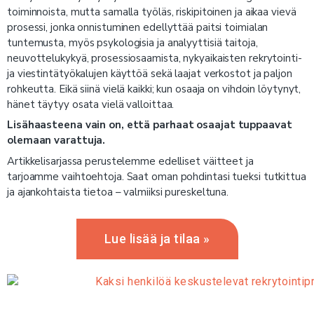
toiminnoista, mutta samalla työläs, riskipitoinen ja aikaa vievä
prosessi, jonka onnistuminen edellyttää paitsi toimialan
tuntemusta, myös psykologisia ja analyyttisiä taitoja,
neuvottelukykyä, prosessiosaamista, nykyaikaisten rekrytointi-
ja viestintätyökalujen käyttöä sekä laajat verkostot ja paljon
rohkeutta. Eikä siinä vielä kaikki; kun osaaja on vihdoin löytynyt,
hänet täytyy osata vielä valloittaa.
Lisähaasteena vain on, että parhaat osaajat tuppaavat
olemaan varattuja.
Artikkelisarjassa perustelemme edelliset väitteet ja
tarjoamme vaihtoehtoja. Saat oman pohdintasi tueksi tutkittua
ja ajankohtaista tietoa – valmiiksi pureskeltuna.
Lue lisää ja tilaa »