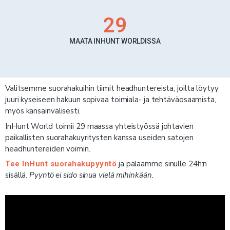
29
MAATA INHUNT WORLDISSA
Valitsemme suorahakuihin tiimit headhuntereista, joilta löytyy
juuri kyseiseen hakuun sopivaa toimiala- ja tehtäväosaamista,
myös kansainvälisesti.
InHunt World toimii 29 maassa yhteistyössä johtavien
paikallisten suorahakuyritysten kanssa useiden satojen
headhuntereiden voimin.
ja palaamme sinulle 24h:n
Tee InHunt suorahakupyyntö
sisällä.
Pyyntö ei sido sinua vielä mihinkään.