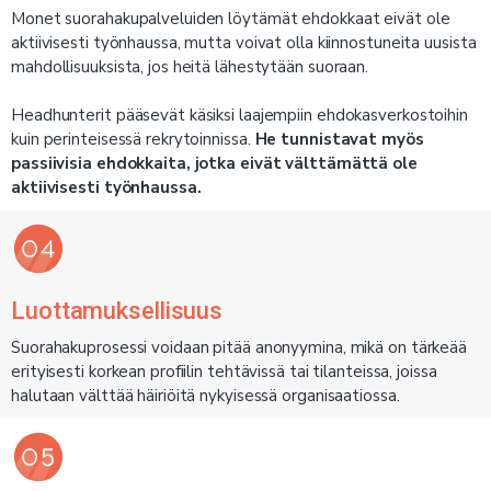
Monet suorahakupalveluiden löytämät ehdokkaat eivät ole
aktiivisesti työnhaussa, mutta voivat olla kiinnostuneita uusista
mahdollisuuksista, jos heitä lähestytään suoraan.
Headhunterit pääsevät käsiksi laajempiin ehdokasverkostoihin
kuin perinteisessä rekrytoinnissa.
He tunnistavat myös
passiivisia ehdokkaita, jotka eivät välttämättä ole
aktiivisesti työnhaussa.
Luottamuksellisuus
Suorahakuprosessi voidaan pitää anonyymina, mikä on tärkeää
erityisesti korkean profiilin tehtävissä tai tilanteissa, joissa
halutaan välttää häiriöitä nykyisessä organisaatiossa.