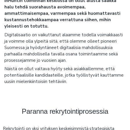
InHuntin toiminnan keskiössä on ollut alusta saakka
halu tehdä suorahausta avoimempaa,
ammattimaisempaa, varmempaa sekä huomattavasti
kustannustehokkaampaa verrattuna siihen, mihin
yleisesti on totuttu.
Digitalisaatio on vaikuttanut alaamme todella voimakkaasti
ja voimme olla ylpeitä siitä, että olemme olleet pioneeri
Suomessa ja hyödyntäneet digitaalisia mahdollisuuksia
parhaalla mahdollisella tavalla osana toimintaamme sekä
prosessejamme jo vuosien ajan.
Näistä on ollut valtava hyöty sekä asiakkaillemme, että
potentiaalisille kandidaateille, jotka työllistyvät kauttamme
uusiin mielenkiintoisiin tehtäviin.
Paranna rekrytointiprosessia
Rekrytointi on yksi yrityksen keskeisimmistä strategisista