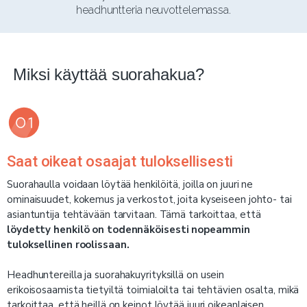
Miksi käyttää suorahakua?
Saat oikeat osaajat tuloksellisesti
Suorahaulla voidaan löytää henkilöitä, joilla on juuri ne
ominaisuudet, kokemus ja verkostot, joita kyseiseen johto- tai
asiantuntija tehtävään tarvitaan. Tämä tarkoittaa, että
löydetty henkilö on todennäköisesti nopeammin
tuloksellinen roolissaan.
Headhuntereilla ja suorahakuyrityksillä on usein
erikoisosaamista tietyiltä toimialoilta tai tehtävien osalta, mikä
tarkoittaa, että heillä on keinot löytää juuri oikeanlaisen