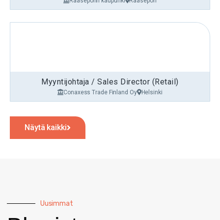
Raaseporin kaupunki
Raasepori
Myyntijohtaja / Sales Director (Retail)
Conaxess Trade Finland Oy
Helsinki
Näytä kaikki
Uusimmat