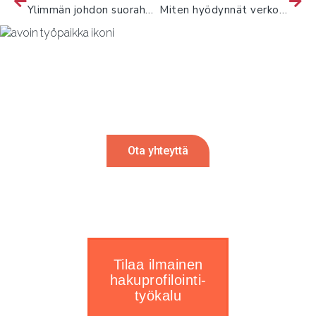
Ylimmän johdon suorahaku
Miten hyödynnät verkostoasi työnhaussa
Rekrytointi tulossa?
Autamme mielellämme. Ota meihin
yhteyttä ja palaamme sinulle 24h sisällä.
Ota yhteyttä
Tilaa ilmainen
hakuprofilointi-
työkalu