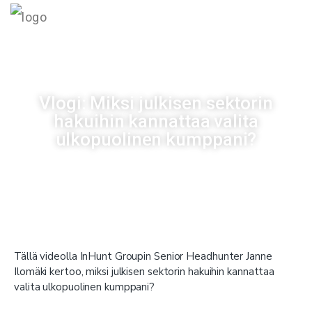
MENU
Vlogi: Miksi julkisen sektorin
hakuihin kannattaa valita
ulkopuolinen kumppani?
Julkaistu
27/04/2021
Tällä videolla InHunt Groupin Senior Headhunter Janne
Ilomäki kertoo, miksi julkisen sektorin hakuihin kannattaa
valita ulkopuolinen kumppani?