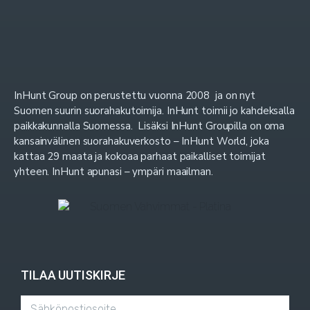
InHunt Group on perustettu vuonna 2008 ja on nyt
Suomen suurin suorahakutoimija. InHunt toimii jo kahdeksalla
paikkakunnalla Suomessa. Lisäksi InHunt Groupilla on oma
kansainvälinen suorahakuverkosto – InHunt World, joka
kattaa 29 maata ja kokoaa parhaat paikalliset toimijat
yhteen. InHunt apunasi – ympäri maailman.
TILAA UUTISKIRJE