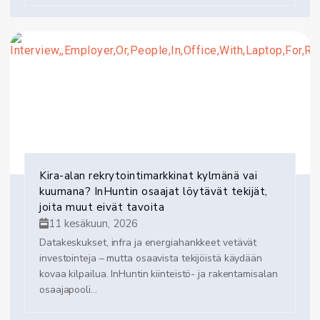
Kira-alan rekrytointimarkkinat kylmänä vai
kuumana? InHuntin osaajat löytävät tekijät,
joita muut eivät tavoita
11 kesäkuun, 2026
Datakeskukset, infra ja energiahankkeet vetävät
investointeja – mutta osaavista tekijöistä käydään
kovaa kilpailua. InHuntin kiinteistö- ja rakentamisalan
osaajapooli...