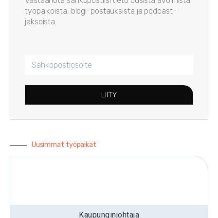
Vastaanota sähköpostiisi tieto uusista avoimista
työpaikoista, blogi-postauksista ja podcast-
jaksoista.
LIITY
Uusimmat työpaikat
Kaupunginjohtaja