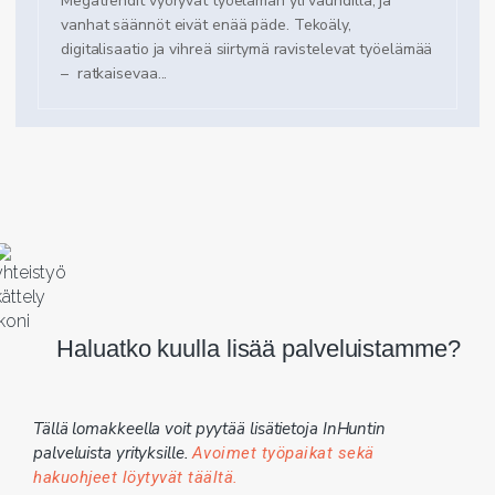
Megatrendit vyöryvät työelämän yli vauhdilla, ja
vanhat säännöt eivät enää päde. Tekoäly,
digitalisaatio ja vihreä siirtymä ravistelevat työelämää
– ratkaisevaa...
Haluatko kuulla lisää palveluistamme?
Tällä lomakkeella voit pyytää lisätietoja InHuntin
palveluista yrityksille.
Avoimet työpaikat sekä
hakuohjeet löytyvät täältä.