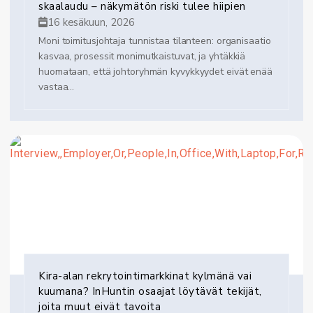
skaalaudu – näkymätön riski tulee hiipien
16 kesäkuun, 2026
Moni toimitusjohtaja tunnistaa tilanteen: organisaatio
kasvaa, prosessit monimutkaistuvat, ja yhtäkkiä
huomataan, että johtoryhmän kyvykkyydet eivät enää
vastaa...
Kira-alan rekrytointimarkkinat kylmänä vai
kuumana? InHuntin osaajat löytävät tekijät,
joita muut eivät tavoita