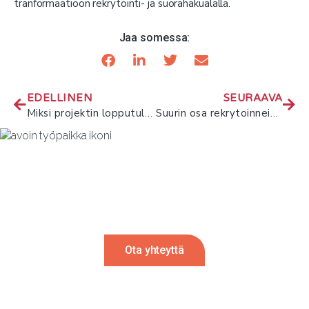
tranformaatioon rekrytointi- ja suorahakualalla.
Jaa somessa:
EDELLINEN
SEURAAVA
Miksi projektin lopputulos ei vastaa odotuksia?
Suurin osa rekrytoinneista tyydyttäviä
Rekrytointi tulossa?
Autamme mielellämme. Ota meihin
yhteyttä ja palaamme sinulle 24h sisällä.
Ota yhteyttä