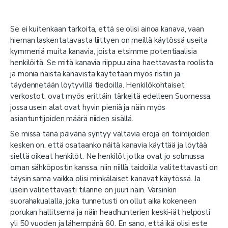
Se ei kuitenkaan tarkoita, että se olisi ainoa kanava, vaan
hieman laskentatavasta liittyen on meillä käytössä useita
kymmeniä muita kanavia, joista etsimme potentiaalisia
henkilöitä. Se mitä kanavia riippuu aina haettavasta roolista
ja monia näistä kanavista käytetään myös ristiin ja
täydennetään löytyvillä tiedoilla. Henkilökohtaiset
verkostot, ovat myös erittäin tärkeitä edelleen Suomessa,
jossa usein alat ovat hyvin pieniä ja näin myös
asiantuntijoiden määrä niiden sisällä.
Se missä tänä päivänä syntyy valtavia eroja eri toimijoiden
kesken on, että osataanko näitä kanavia käyttää ja löytää
sieltä oikeat henkilöt. Ne henkilöt jotka ovat jo solmussa
oman sähköpostin kanssa, niin niillä taidoilla valitettavasti on
täysin sama vaikka olisi minkälaiset kanavat käytössä. Ja
usein valitettavasti tilanne on juuri näin. Varsinkin
suorahakualalla, joka tunnetusti on ollut aika kokeneen
porukan hallitsema ja näin headhunterien keski-iät helposti
yli 50 vuoden ja lähempänä 60. En sano, että ikä olisi este