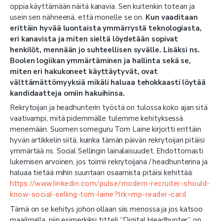
oppia käyttämään näitä kanavia. Sen kuitenkin totean ja
usein sen nähneenä, että monelle se on.
Kun vaaditaan
erittäin hyvää luontaista ymmärrystä teknologiasta,
eri kanavista ja miten sieltä löydetään sopivat
henkilöt, mennään jo suhteellisen syvälle. Lisäksi ns.
Boolen logiikan ymmärtäminen ja hallinta sekä se,
miten eri hakukoneet käyttäytyvät, ovat
välttämättömyyksiä mikäli haluaa tehokkaasti löytää
kandidaatteja omiin hakuihinsa.
Rekrytoijan ja headhunterin työstä on tulossa koko ajan sitä
vaativampi, mitä pidemmälle tulemme kehityksessä
menemään. Suomen someguru Tom Laine kirjoitti erittäin
hyvän artikkelin siitä, kuinka tämän päivän rekrytoijan pitäisi
ymmärtää ns. Social Sellingin lainalaisuudet. Ehdottomasti
lukemisen arvoinen, jos toimii rekrytoijana / headhunterina ja
haluaa tietää mihin suuntaan osaamista pitäisi kehittää:
https://www.linkedin.com/pulse/modern-recruiter-should-
know-social-selling-tom-laine?trk=mp-reader-card
Tämä on se kehitys johon ollaan siis menossa ja jos katsoo
maailmalla, niin esimerkiksi titteli “Digital Headhunter” on