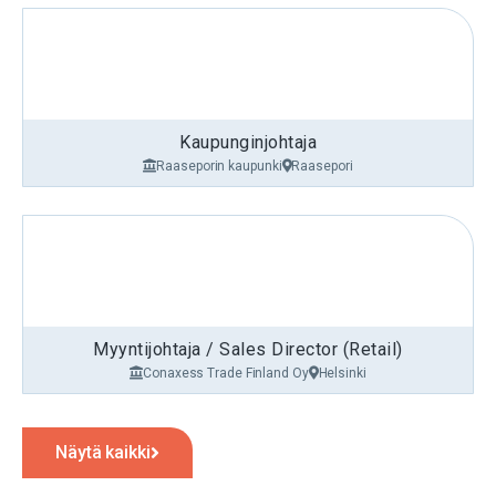
Kaupunginjohtaja
Raaseporin kaupunki
Raasepori
Myyntijohtaja / Sales Director (Retail)
Conaxess Trade Finland Oy
Helsinki
Näytä kaikki