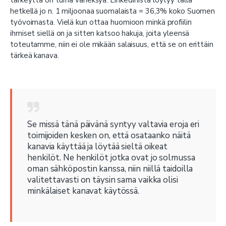
tärkeyttä on turha väheksyä. LinkedInistä löytyy tällä
hetkellä jo n. 1 miljoonaa suomalaista = 36,3% koko Suomen
työvoimasta. Vielä kun ottaa huomioon minkä profiilin
ihmiset siellä on ja sitten katsoo hakuja, joita yleensä
toteutamme, niin ei ole mikään salaisuus, että se on erittäin
tärkeä kanava.
Se missä tänä päivänä syntyy valtavia eroja eri
toimijoiden kesken on, että osataanko näitä
kanavia käyttää ja löytää sieltä oikeat
henkilöt. Ne henkilöt jotka ovat jo solmussa
oman sähköpostin kanssa, niin niillä taidoilla
valitettavasti on täysin sama vaikka olisi
minkälaiset kanavat käytössä.