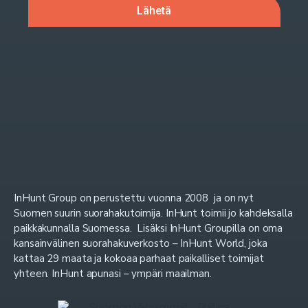
InHunt Group on perustettu vuonna 2008 ja on nyt
Suomen suurin suorahakutoimija. InHunt toimii jo kahdeksalla
paikkakunnalla Suomessa. Lisäksi InHunt Groupilla on oma
kansainvälinen suorahakuverkosto – InHunt World, joka
kattaa 29 maata ja kokoaa parhaat paikalliset toimijat
yhteen. InHunt apunasi – ympäri maailman.