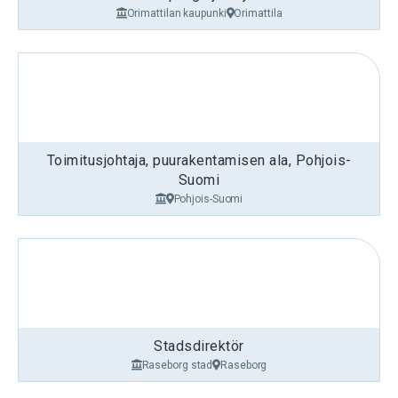
Orimattilan kaupunki
Orimattila
Toimitusjohtaja, puurakentamisen ala, Pohjois-
Suomi
Pohjois-Suomi
Stadsdirektör
Raseborg stad
Raseborg