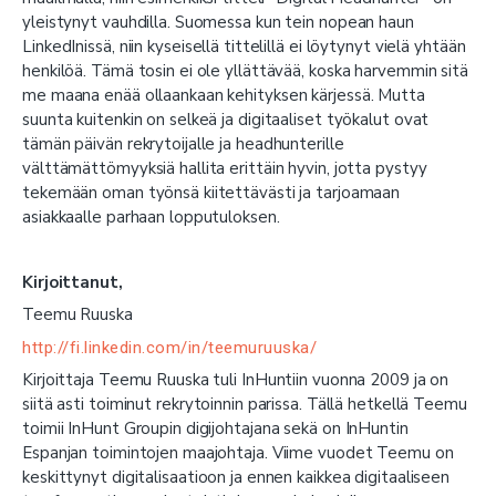
yleistynyt vauhdilla. Suomessa kun tein nopean haun
LinkedInissä, niin kyseisellä tittelillä ei löytynyt vielä yhtään
henkilöä. Tämä tosin ei ole yllättävää, koska harvemmin sitä
me maana enää ollaankaan kehityksen kärjessä. Mutta
suunta kuitenkin on selkeä ja digitaaliset työkalut ovat
tämän päivän rekrytoijalle ja headhunterille
välttämättömyyksiä hallita erittäin hyvin, jotta pystyy
tekemään oman työnsä kiitettävästi ja tarjoamaan
asiakkaalle parhaan lopputuloksen.
Kirjoittanut,
Teemu Ruuska
http://fi.linkedin.com/in/teemuruuska/
Kirjoittaja Teemu Ruuska tuli InHuntiin vuonna 2009 ja on
siitä asti toiminut rekrytoinnin parissa. Tällä hetkellä Teemu
toimii InHunt Groupin digijohtajana sekä on InHuntin
Espanjan toimintojen maajohtaja. Viime vuodet Teemu on
keskittynyt digitalisaatioon ja ennen kaikkea digitaaliseen