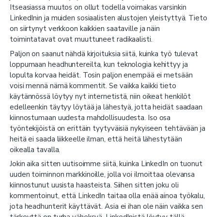
Itseasiassa muutos on ollut todella voimakas varsinkin
LinkedInin ja muiden sosiaalisten alustojen yleistyttyä. Tieto
on siirtynyt verkkoon kaikkien saataville ja näin
toimintatavat ovat muuttuneet radikaalisti.
Paljon on saanut nähdä kirjoituksia siitä, kuinka työ tulevat
loppumaan headhuntereilta, kun teknologia kehittyy ja
lopulta korvaa heidät. Tosin paljon enempää ei metsään
voisi mennä nämä kommentit. Se vaikka kaikki tieto
käytännössä löytyy nyt internetistä, niin oikeat henkilöt
edelleenkin täytyy löytää ja lähestyä, jotta heidät saadaan
kiinnostumaan uudesta mahdollisuudesta. Iso osa
työntekijöistä on erittäin tyytyväisiä nykyiseen tehtävään ja
heitä ei saada liikkeelle ilman, että heitä lähestytään
oikealla tavalla.
Jokin aika sitten uutisoimme siitä, kuinka LinkedIn on tuonut
uuden toiminnon markkinoille, jolla voi ilmoittaa olevansa
kiinnostunut uusista haasteista. Siihen sitten joku oli
kommentoinut, että LinkedIn taitaa olla enää ainoa työkalu,
jota headhunterit käyttävät. Asia ei ihan ole näin vaikka sen