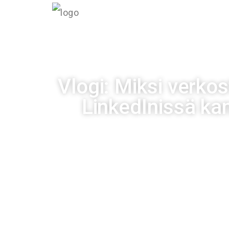
INF
Vlogi: Miksi verko
LinkedInissä ka
Julkaistu
07/05/20