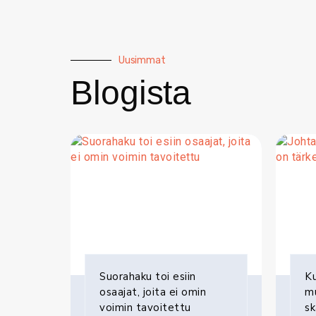
Uusimmat
Blogista
Suorahaku toi esiin
Ku
osaajat, joita ei omin
mu
voimin tavoitettu
s