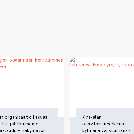
n organisaatio kasvaa,
Kira-alan
tta johtaminen ei
rekrytointimarkkinat
kaalaudu – näkymätön
kylmänä vai kuumana?