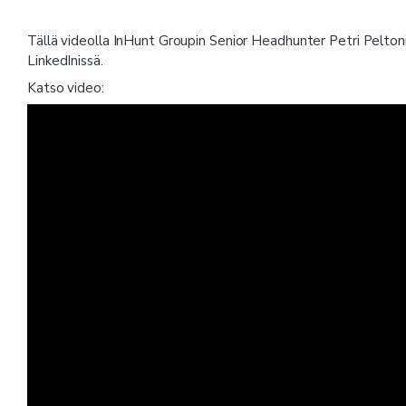
Tällä videolla InHunt Groupin Senior Headhunter Petri Peltoni
LinkedInissä.
Katso video: