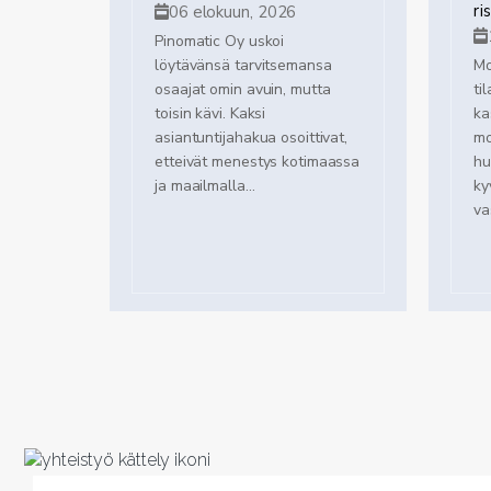
ri
06 elokuun, 2026
Pinomatic Oy uskoi
löytävänsä tarvitsemansa
Mo
osaajat omin avuin, mutta
ti
toisin kävi. Kaksi
ka
asiantuntijahakua osoittivat,
mo
etteivät menestys kotimaassa
hu
ja maailmalla...
ky
va