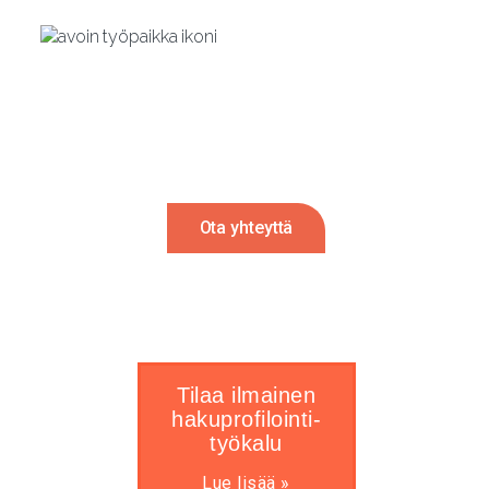
Rekrytointi tulossa?
Autamme mielellämme. Ota meihin
yhteyttä ja palaamme sinulle 24h sisällä.
Ota yhteyttä
Tilaa ilmainen
hakuprofilointi-
työkalu
Lue lisää »