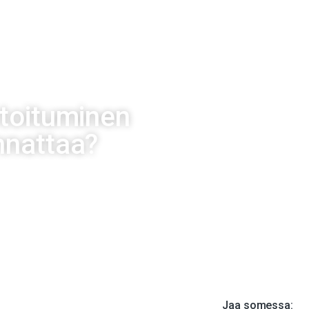
O
HENKILÖT
PALVELUT
AVOIMET TYÖPAIKAT
BLOGI
POD
stoituminen
nnattaa?
19
Jaa somessa: