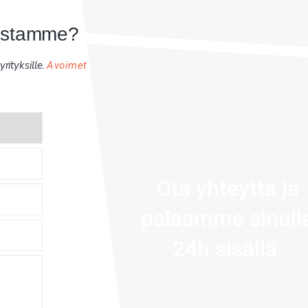
uistamme?
rityksille.
Avoimet
Ota yhteyttä ja
palaamme sinull
24h sisällä.