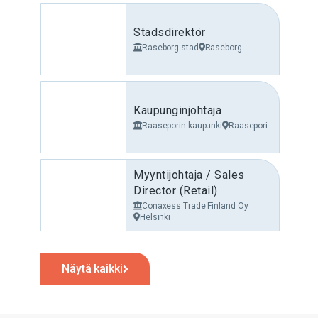
Stadsdirektör
Raseborg stad
Raseborg
Kaupunginjohtaja
Raaseporin kaupunki
Raasepori
Myyntijohtaja / Sales
Director (Retail)
Conaxess Trade Finland Oy
Helsinki
Näytä kaikki