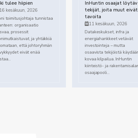
ski tulee hiipien
InHuntin osaajat löytäv
tekijät, joita muut eivät
16 kesäkuun, 2026
tavoita
ni toimitusjohtaja tunnistaa
11 kesäkuun, 2026
lanteen: organisaatio
svaa, prosessit
Datakeskukset, infra ja
nimutkaistuvat, ja yhtäkkiä
energiahankkeet vetävät
omataan, että johtoryhmän
investointeja – mutta
vykkyydet eivät enää
osaavista tekijöistä käydää
staa...
kovaa kilpailua. InHuntin
kiinteistö- ja rakentamisala
osaajapooli...