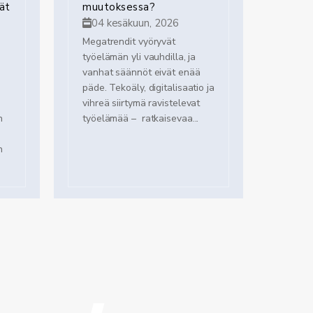
ät
muutoksessa?
04 kesäkuun, 2026
Megatrendit vyöryvät
työelämän yli vauhdilla, ja
vanhat säännöt eivät enää
päde. Tekoäly, digitalisaatio ja
vihreä siirtymä ravistelevat
n
työelämää – ratkaisevaa...
n