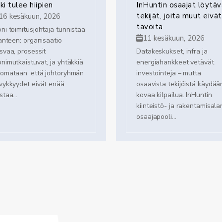
ski tulee hiipien
InHuntin osaajat löytäv
tekijät, joita muut eivät
16 kesäkuun, 2026
tavoita
ni toimitusjohtaja tunnistaa
11 kesäkuun, 2026
lanteen: organisaatio
svaa, prosessit
Datakeskukset, infra ja
nimutkaistuvat, ja yhtäkkiä
energiahankkeet vetävät
omataan, että johtoryhmän
investointeja – mutta
vykkyydet eivät enää
osaavista tekijöistä käydää
staa...
kovaa kilpailua. InHuntin
kiinteistö- ja rakentamisala
osaajapooli...