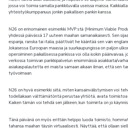
jossa voi toimia samalla pankkiluvalla useissa maissa. Kaikkial
yhteistyökumppanuus jonkin paikallisen pankin kanssa.
N26 on erinomainen esimerkki MVP:stä (Minimum Viable Produc
yhdessä päivässä 17 uuteen maahan samanaikaisesti. Sen sijaan,
espanja, ranska tai italia, päättivät he kääntää sen vain englann
Jokaisessa Euroopan maassa ja suurkaupungissa on paljon ulkoma
operoiminen paikallisessa pankissa voi olla isokin päänvaivaa,
verkossa toimivan pankkipalvelun ensimmäisiä asiakkaita/varha
asiakaspalautetta eri maista samaan aikaan ilman, että sen tar
työvoimaan.
N26 on hyvä esimerkki siitä, miten kansainvälistymisen voi tehdä
todellakaan välttämätöntä perustaa yhtiötä, avata toimistoa j
Kaiken tämän voi tehdä sen jälkeen, kun toiminta on jo käynniss
Tänä päivänä on myös erittäin helppo luoda toimisto, hommat
tahansa maahan täysin virtuaalisesti. Näyttää, että ollaan siellä