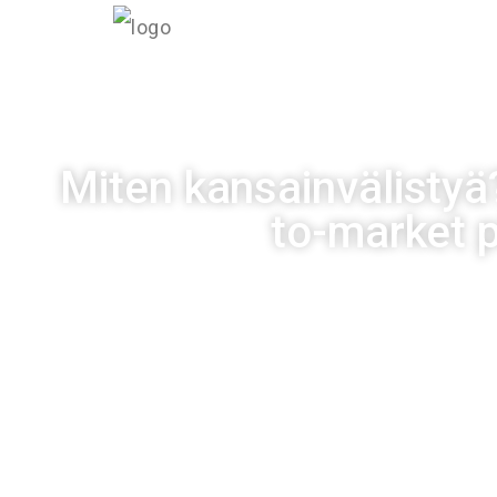
INF
Miten kansainvälistyä
to-market 
Julkaistu
09/11/20