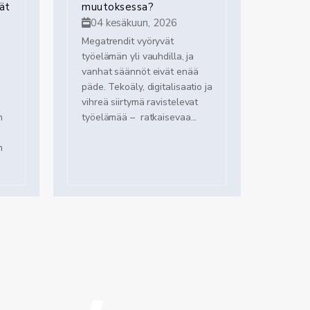
ät
muutoksessa?
04 kesäkuun, 2026
Megatrendit vyöryvät
työelämän yli vauhdilla, ja
vanhat säännöt eivät enää
päde. Tekoäly, digitalisaatio ja
vihreä siirtymä ravistelevat
n
työelämää – ratkaisevaa...
n