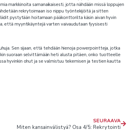
amia markkinoita samanaikaisesti, jotta nähdään missä loppujen
 lähdetään rekrytoimaan iso nippu työntekijöitä ja sitten
liidit pystytään hoitamaan pääkonttorilta käsin aivan hyvin
ta, että myyntikäyntejä varten vaivaudutaan fyysisesti
uhuja. Sen sijaan, että tehdään hienoja powerpointteja, jotka
nkin suoraan selvittämään heti alusta pitäen, onko tuotteelle
ssa hyvinkin ohut ja se valmistuu tekemisen ja testien kautta
SEURAAVA
Miten kansainvälistyä? Osa 4/5: Rekrytointi