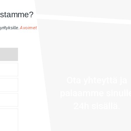
uistamme?
rityksille.
Avoimet
Ota yhteyttä ja
palaamme sinull
24h sisällä.