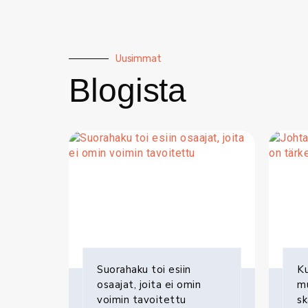
Uusimmat
Blogista
Suorahaku toi esiin
Ku
osaajat, joita ei omin
mu
voimin tavoitettu
s