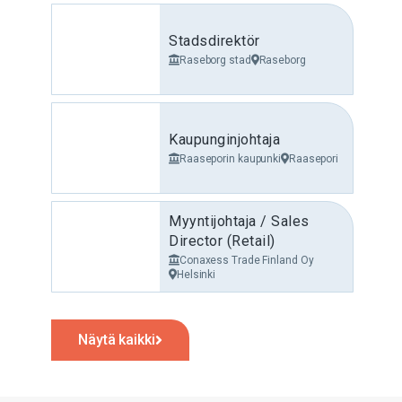
Stadsdirektör
Raseborg stad
Raseborg
Kaupunginjohtaja
Raaseporin kaupunki
Raasepori
Myyntijohtaja / Sales
Director (Retail)
Conaxess Trade Finland Oy
Helsinki
Näytä kaikki