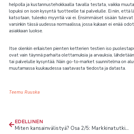
helpolla ja kustannustehokkaalla tavalla testata, vaikka muut
lopuksi on isoin kysyntä tuotteelle tai palvelulle. Ei niin, että
katsotaan, tuleeko myyntiä vai ei. Ensimmäiset sisään tulevat 
varsinkin tässä uudessa normaalissa, jossa kukaan ei enää odo
asiakkaan luokse.
Itse olenkin erilaisten pienten ketterien testien iso puolestap
ovat vain täynnä parhaita olettamuksia ja arvauksia, lähdetää
tai palvelulle kysyntää. Näin go-to-market suunnitelma on alu
muutamassa kuukaudessa saatavasta tiedosta ja datasta.
Teemu Ruuska
EDELLINEN
Miten kansainvälistyä? Osa 2/5: Markkinatutkimus