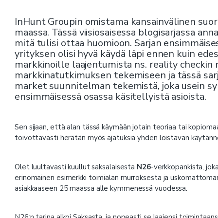
InHunt Groupin omistama kansainvälinen suora
maassa. Tässä viisiosaisessa blogisarjassa ann
mitä tulisi ottaa huomioon. Sarjan ensimmäisessä
yrityksen olisi hyvä käydä läpi ennen kuin ede
markkinoille laajentumista ns. reality checkin
markkinatutkimuksen tekemiseen ja tässä sar
market suunnitelman tekemistä, joka usein s
ensimmäisessä osassa käsitellyistä asioista.
Sen sijaan, että alan tässä käymään jotain teoriaa tai kopiom
toivottavasti herätän myös ajatuksia yhden loistavan käytänn
Olet luultavasti kuullut saksalaisesta
N26
-verkkopankista, jok
erinomainen esimerkki toimialan murroksesta ja uskomattoman
asiakkaaseen 25 maassa alle kymmenessä vuodessa.
N26:n tarina alkoi Saksasta, ja nopeasti se laajensi toimintaan