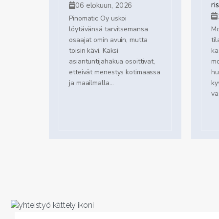
ri
06 elokuun, 2026
Pinomatic Oy uskoi
löytävänsä tarvitsemansa
Mo
osaajat omin avuin, mutta
ti
toisin kävi. Kaksi
ka
asiantuntijahakua osoittivat,
mo
etteivät menestys kotimaassa
hu
ja maailmalla...
ky
va