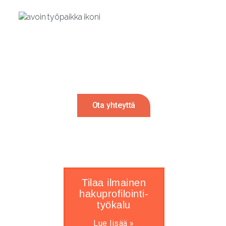
Rekrytointi tulossa?
Autamme mielellämme. Ota meihin
yhteyttä ja palaamme sinulle 24h sisällä.
Ota yhteyttä
Tilaa ilmainen
hakuprofilointi-
työkalu
Lue lisää »