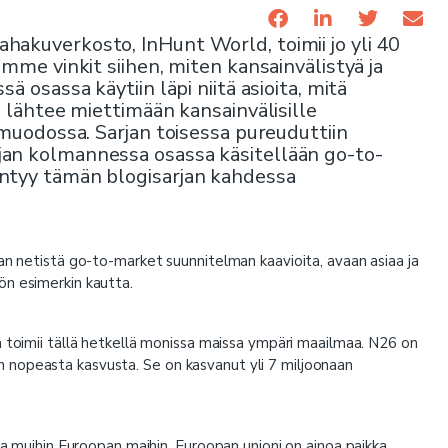
hakuverkosto, InHunt World, toimii jo yli 40
amme vinkit siihen, miten kansainvälistyä ja
 osassa käytiin läpi niitä asioita, mitä
s lähtee miettimään kansainvälisille
 muodossa. Sarjan toisessa pureuduttiin
jan kolmannessa osassa käsitellään go-to-
yntyy tämän blogisarjan kahdessa
aan netistä go-to-market suunnitelman kaavioita, avaan asiaa ja
ön esimerkin kautta.
a toimii tällä hetkellä monissa maissa ympäri maailmaa. N26 on
 nopeasta kasvusta. Se on kasvanut yli 7 miljoonaan
sa muihin Euroopan maihin. Euroopan unioni on ainoa paikka,