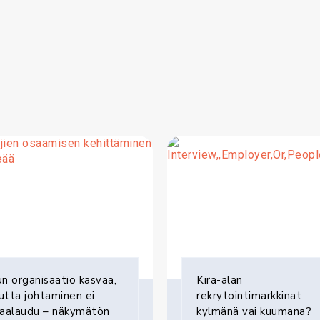
n organisaatio kasvaa,
Kira-alan
tta johtaminen ei
rekrytointimarkkinat
kaalaudu – näkymätön
kylmänä vai kuumana?