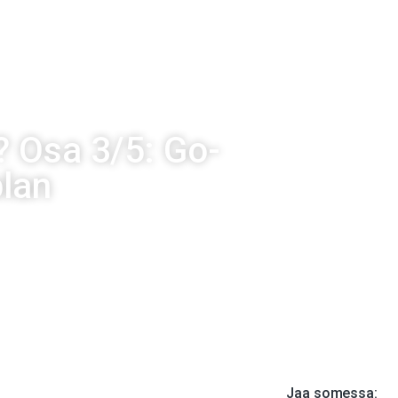
O
HENKILÖT
PALVELUT
AVOIMET TYÖPAIKAT
BLOGI
POD
? Osa 3/5: Go-
plan
21
Jaa somessa: