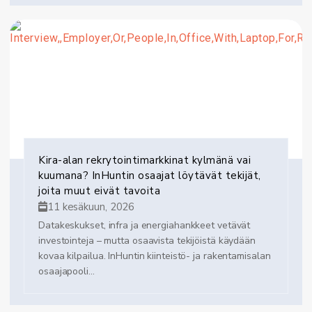
Kira-alan rekrytointimarkkinat kylmänä vai
kuumana? InHuntin osaajat löytävät tekijät,
joita muut eivät tavoita
11 kesäkuun, 2026
Datakeskukset, infra ja energiahankkeet vetävät
investointeja – mutta osaavista tekijöistä käydään
kovaa kilpailua. InHuntin kiinteistö- ja rakentamisalan
osaajapooli...