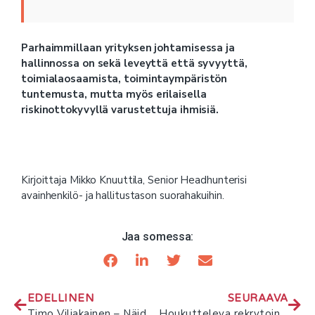
Parhaimmillaan yrityksen johtamisessa ja
hallinnossa on sekä leveyttä että syvyyttä,
toimialaosaamista, toimintaympäristön
tuntemusta, mutta myös erilaisella
riskinottokyvyllä varustettuja ihmisiä.
Kirjoittaja Mikko Knuuttila, Senior Headhunterisi
avainhenkilö- ja hallitustason suorahakuihin.
Jaa somessa:
EDELLINEN
SEURAAVA
Timo Viljakainen – Näiden vinkkien avulla tulet headhuntatuksi
Houkutteleva rekrytointi: miten vältät kielteiset vaikutukset prosessissa