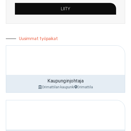
LIITY
Uusimmat työpaikat
Kaupunginjohtaja
Orimattilan kaupunki
Orimattila