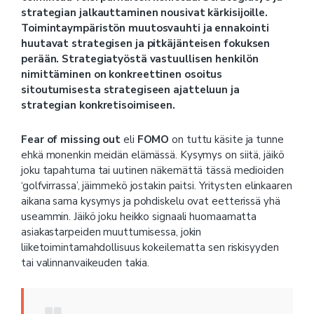
strategian jalkauttaminen nousivat kärkisijoille.
Toimintaympäristön muutosvauhti ja ennakointi
huutavat strategisen ja pitkäjänteisen fokuksen
perään. Strategiatyöstä vastuullisen henkilön
nimittäminen on konkreettinen osoitus
sitoutumisesta strategiseen ajatteluun ja
strategian konkretisoimiseen.
Fear of missing out
eli
FOMO
on tuttu käsite ja tunne
ehkä monenkin meidän elämässä. Kysymys on siitä, jäikö
joku tapahtuma tai uutinen näkemättä tässä medioiden
‘golfvirrassa’, jäimmekö jostakin paitsi. Yritysten elinkaaren
aikana sama kysymys ja pohdiskelu ovat eetterissä yhä
useammin. Jäikö joku heikko signaali huomaamatta
asiakastarpeiden muuttumisessa, jokin
liiketoimintamahdollisuus kokeilematta sen riskisyyden
tai valinnanvaikeuden takia.