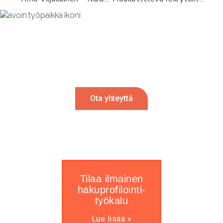
Rekrytointi tulossa?
Autamme mielellämme. Ota meihin
yhteyttä ja palaamme sinulle 24h sisällä.
Ota yhteyttä
Tilaa ilmainen
hakuprofilointi-
työkalu
Lue lisää »