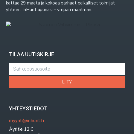
kattaa 29 maata ja kokoaa parhaat paikalliset toimijat
yhteen. InHunt apunasi – ympäri maailman.
TILAA UUTISKIRJE
LIITY
YHTEYSTIEDOT
myynti@inhunt.fi
Äyritie 12 C