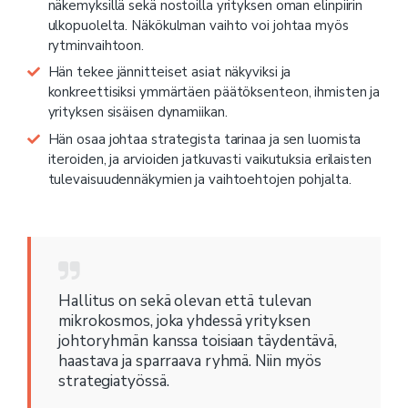
näkemyksillä sekä nostoilla yrityksen oman elinpiirin
ulkopuolelta. Näkökulman vaihto voi johtaa myös
rytminvaihtoon.
Hän tekee jännitteiset asiat näkyviksi ja
konkreettisiksi ymmärtäen päätöksenteon, ihmisten ja
yrityksen sisäisen dynamiikan.
Hän osaa johtaa strategista tarinaa ja sen luomista
iteroiden, ja arvioiden jatkuvasti vaikutuksia erilaisten
tulevaisuudennäkymien ja vaihtoehtojen pohjalta.
Hallitus on sekä olevan että tulevan
mikrokosmos, joka yhdessä yrityksen
johtoryhmän kanssa toisiaan täydentävä,
haastava ja sparraava ryhmä. Niin myös
strategiatyössä.