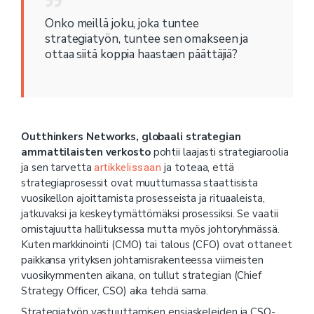
Onko meillä joku, joka tuntee
strategiatyön, tuntee sen omakseen ja
ottaa siitä koppia haastaen päättäjiä?
Outthinkers Networks, globaali strategian
ammattilaisten verkosto
pohtii laajasti strategiaroolia
ja sen tarvetta
ja toteaa, että
artikkelissaan
strategiaprosessit ovat muuttumassa staattisista
vuosikellon ajoittamista prosesseista ja rituaaleista,
jatkuvaksi ja keskeytymättömäksi prosessiksi. Se vaatii
omistajuutta hallituksessa mutta myös johtoryhmässä.
Kuten markkinointi (CMO) tai talous (CFO) ovat ottaneet
paikkansa yrityksen johtamisrakenteessa viimeisten
vuosikymmenten aikana, on tullut strategian (Chief
Strategy Officer, CSO) aika tehdä sama.
Strategiatyön vastuuttamisen ensiaskeleiden ja CSO-