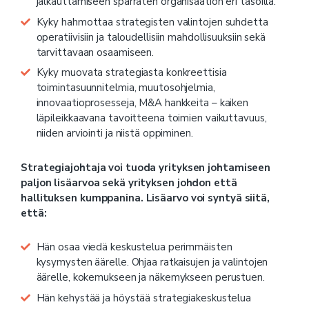
jalkauttamiseen sparraten organisaation eri tasoilla.
Kyky hahmottaa strategisten valintojen suhdetta
operatiivisiin ja taloudellisiin mahdollisuuksiin sekä
tarvittavaan osaamiseen.
Kyky muovata strategiasta konkreettisia
toimintasuunnitelmia, muutosohjelmia,
innovaatioprosesseja, M&A hankkeita – kaiken
läpileikkaavana tavoitteena toimien vaikuttavuus,
niiden arviointi ja niistä oppiminen.
Strategiajohtaja voi tuoda yrityksen johtamiseen
paljon lisäarvoa sekä yrityksen johdon että
hallituksen kumppanina. Lisäarvo voi syntyä siitä,
että:
Hän osaa viedä keskustelua perimmäisten
kysymysten äärelle. Ohjaa ratkaisujen ja valintojen
äärelle, kokemukseen ja näkemykseen perustuen.
Hän kehystää ja höystää strategiakeskustelua