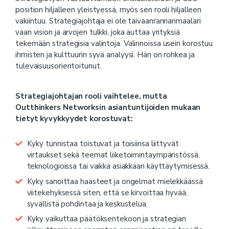
position hiljalleen yleistyessä, myös sen rooli hiljalleen
vakiintuu. Strategiajohtaja ei ole taivaanrannanmaalari
vaan vision ja arvojen tulkki, joka auttaa yrityksiä
tekemään strategisia valintoja. Valinnoissa usein korostuu
ihmisten ja kulttuurin syvä analyysi. Hän on rohkea ja
tulevaisuusorientoitunut.
Strategiajohtajan rooli vaihtelee, mutta
Outthinkers Networksin asiantuntijoiden mukaan
tietyt kyvykkyydet korostuvat:
Kyky tunnistaa toistuvat ja toisiinsa liittyvät
virtaukset sekä teemat liiketoimintaympäristössä,
teknologioissa tai vaikka asiakkaan käyttäytymisessä.
Kyky sanoittaa haasteet ja ongelmat mielekkäässä
viitekehyksessä siten, että se kirvoittaa hyvää,
syvällistä pohdintaa ja keskustelua.
Kyky vaikuttaa päätöksentekoon ja strategian