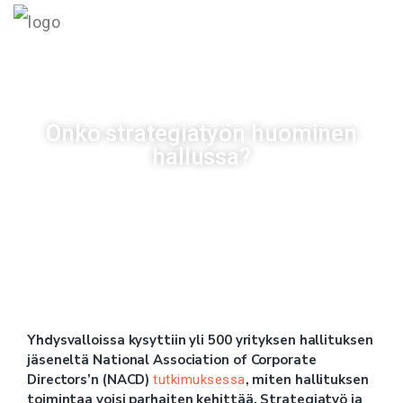
MENU
Onko strategiatyön huominen
hallussa?
Julkaistu
17/08/2023
Yhdysvalloissa kysyttiin yli 500 yrityksen hallituksen
jäseneltä National Association of Corporate
Directors’n (NACD)
, miten hallituksen
tutkimuksessa
toimintaa voisi parhaiten kehittää. Strategiatyö ja