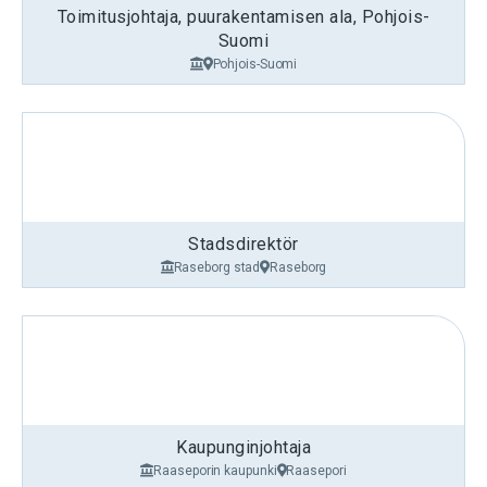
Toimitusjohtaja, puurakentamisen ala, Pohjois-
Suomi
Pohjois-Suomi
Stadsdirektör
Raseborg stad
Raseborg
Kaupunginjohtaja
Raaseporin kaupunki
Raasepori