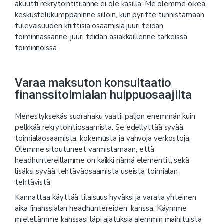
akuutti rekrytointitilanne ei ole käsillä. Me olemme oikea
keskustelukumppaninne silloin, kun pyritte tunnistamaan
tulevaisuuden kriittisiä osaamisia juuri teidän
toiminnassanne, juuri teidän asiakkaillenne tärkeissä
toiminnoissa.
Varaa maksuton konsultaatio
finanssitoimialan huippuosaajilta
Menestyksekäs suorahaku vaatii paljon enemmän kuin
pelkkää rekrytointiosaamista. Se edellyttää syvää
toimialaosaamista, kokemusta ja vahvoja verkostoja.
Olemme sitoutuneet varmistamaan, että
headhuntereillamme on kaikki nämä elementit, sekä
lisäksi syvää tehtäväosaamista useista toimialan
tehtävistä.
Kannattaa käyttää tilaisuus hyväksi ja varata yhteinen
aika finanssialan headhuntereiden kanssa. Käymme
mielellämme kanssasi läpi ajatuksia aiemmin mainituista