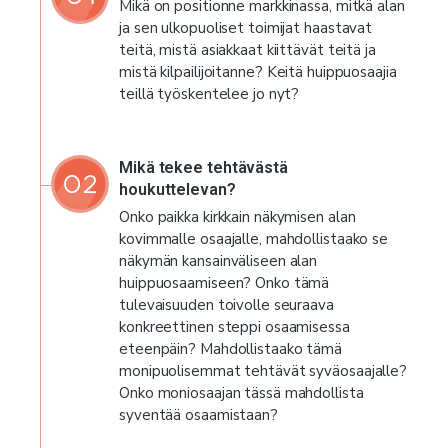
Mikä on positionne markkinassa, mitkä alan
ja sen ulkopuoliset toimijat haastavat
teitä, mistä asiakkaat kiittävät teitä ja
mistä kilpailijoitanne? Keitä huippuosaajia
teillä työskentelee jo nyt?
Mikä tekee tehtävästä
houkuttelevan?
Onko paikka kirkkain näkymisen alan
kovimmalle osaajalle, mahdollistaako se
näkymän kansainväliseen alan
huippuosaamiseen? Onko tämä
tulevaisuuden toivolle seuraava
konkreettinen steppi osaamisessa
eteenpäin? Mahdollistaako tämä
monipuolisemmat tehtävät syväosaajalle?
Onko moniosaajan tässä mahdollista
syventää osaamistaan?