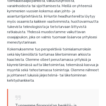
toimialaosaajia pankista, vakuutusyhtiöstä,
varainhoidosta tai sijoittamisesta. Meillä on yhteensä
kymmenien vuosien kokemus alan johto- ja
asiantuntijatehtävistä. InHuntin headhuntereilta löytyy
myös osaamista kaikkein vaativimmista, huoltovarmuutta
tukevista teknologisista ja tietoturvaan liittyvistä
ratkaisuista. Yhdessä muodostamme vaikuttavan
osaajajoukon, joka on valmis tuomaan lisäarvoa yrityksesi
menestystarinaan.
Kokemuksemme tuo perspektiiviä toimialamurroksiin
sekä käytännöllistä tuntumaa liiketoiminnan arkisista
haasteista. Olemme olleet perustamassa yrityksiä ja
käynnistämässä uutta liiketoimintaa, tekemässä kasvua ja
myyntiä sekä tehostamassa toimintoja. Olemme nähneet
ja johtaneet lukuisiä järjestelmä- tai liiketoiminnan
kehityshankkeita.
Tunnemme finanssialan henkilö- ja