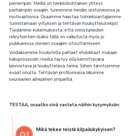
pienempiin. Meillä on henkilökohtainen yhteys
parhaimpiin osaajiin, tunnemme heidän uratoiveensa ja
motivaationsa. Osaamme haastaa toimeksiantajiamme
tunnistamaan yrityksen ja tehtävän houkuttelutekijät.
Tiedämme kokemuksesta, että onnistuneiden
rekrytointien lisäksi tällä on vaikutusta myös jo
joukkueessa olevien osaajien sitouttamiseen.
Voidaksemme houkutella parhaat ehdokkaat mukaan
hakuprosessiin, meillä täytyy olla kerrottavana
kiinnostava ja houkutteleva tarina. Siihen tarvitsemme
eväät sinulta. Tehtävän profiloinnissa liikumme
seuraavien aihepiirien ympärillä.
TESTAA, osaatko sinä vastata näihin kysymyksiin:
Mikä tekee teistä kilpailukykyisen?