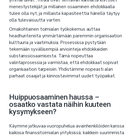
ymmärtävät , mitkä ovat tehtävän kannalta kriittiset
menestystekijät ja millainen osaaminen ehdokkaalla
tulee olla nyt, ja millaista kapasiteettia hänellä täytyy
olla tulevaisuutta varten.
Omakohtainen toimialan työkokemus auttaa
headhuntereita ymmärtämään paremmin organisaation
kulttuuria ja vaatimuksia. Prosessissa pystytään
tekemään syvällisempiä arviointeja ehdokkaiden
substanssiosaamisesta. Tämä nopeuttaa
valintaprosessia ja varmistaa, että ehdokkaat sopivat
organisaation tarpeisiin. Yhdistämme nopeasti alan
parhaat osaajat ja kiinnostavimmat uudet työpaikat.
Huippuosaaminen haussa –
osaatko vastata näihin kuuteen
kysymykseen?
Käymme jatkuvaa vuoropuhelua avainhenkilöiden kanssa
kaikissa finanssitoimialan yrityksissä, kaikkein suurimmista