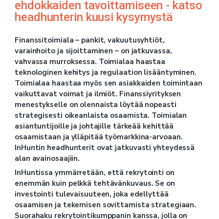
ehdokkaiden tavoittamiseen - katso
headhunterin kuusi kysymystä
Finanssitoimiala – pankit, vakuutusyhtiöt,
varainhoito ja sijoittaminen – on jatkuvassa,
vahvassa murroksessa. Toimialaa haastaa
teknologinen kehitys ja regulaation lisääntyminen.
Toimialaa haastaa myös sen asiakkaiden toimintaan
vaikuttavat voimat ja ilmiöt. Finanssiyrityksen
menestykselle on olennaista löytää nopeasti
strategisesti oikeanlaista osaamista. Toimialan
asiantuntijoille ja johtajille tärkeää kehittää
osaamistaan ja ylläpitää työmarkkina-arvoaan.
InHuntin headhunterit ovat jatkuvasti yhteydessä
alan avainosaajiin.
I
nHuntissa ymmärretään, että rekrytointi on
enemmän kuin pelkkä tehtävänkuvaus. Se on
investointi tulevaisuuteen, joka edellyttää
osaamisen ja tekemisen sovittamista strategiaan.
Suorahaku rekrytointikumppanin kanssa, jolla on