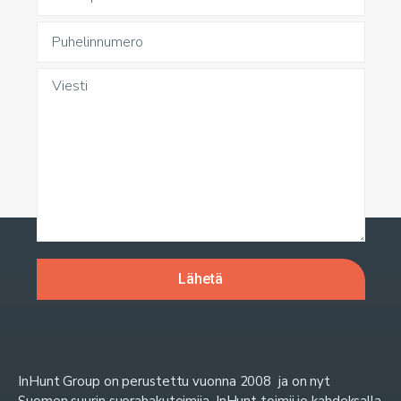
InHunt Group on perustettu vuonna 2008 ja on nyt
Suomen suurin suorahakutoimija. InHunt toimii jo kahdeksalla