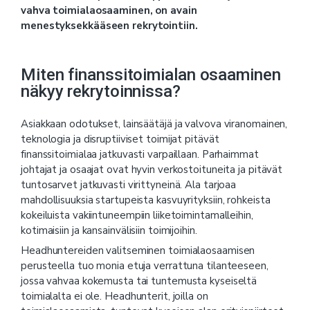
vahva toimialaosaaminen, on avain
menestyksekkääseen rekrytointiin.
Miten finanssitoimialan osaaminen
näkyy rekrytoinnissa?
Asiakkaan odotukset, lainsäätäjä ja valvova viranomainen,
teknologia ja disruptiiviset toimijat pitävät
finanssitoimialaa jatkuvasti varpaillaan. Parhaimmat
johtajat ja osaajat ovat hyvin verkostoituneita ja pitävät
tuntosarvet jatkuvasti virittyneinä. Ala tarjoaa
mahdollisuuksia startupeista kasvuyrityksiin, rohkeista
kokeiluista vakiintuneempiin liiketoimintamalleihin,
kotimaisiin ja kansainvälisiin toimijoihin.
Headhuntereiden valitseminen toimialaosaamisen
perusteella tuo monia etuja verrattuna tilanteeseen,
jossa vahvaa kokemusta tai tuntemusta kyseiseltä
toimialalta ei ole. Headhunterit, joilla on