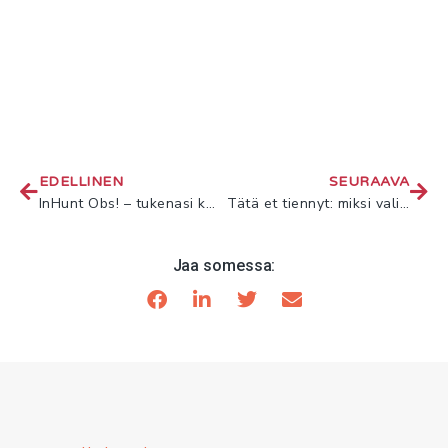
EDELLINEN
SEURAAVA
InHunt Obs! – tukenasi kaikissa yrityselämän käänteissä
Tätä et tiennyt: miksi valinta ei kohdistunut sinuun
Jaa somessa: