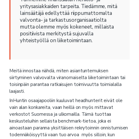
yritysasiakkaiden tarpeita. Tiedämme, mitä
lainsäätäjä edellyttää riippumattomalta
valvonta- ja tarkastusorganisaatiolta
mutta olemme myös kokeneet, millaista
positiivista merkitystä sujuvalla
yhteistyöllä on liiketoimintaan.
Meitä innostaa nähdä, miten asiantuntemuksen
siirtyminen valvovalta viranomaiselta liiketoimintaan tai
toisinpäin parantaa ratkaisujen toimivuutta toimialalla
laajasti.
InHuntin osaajapooliin kuuluvat headhunterit eivät ole
vain alan konkareita, vaan heillä on myös mittavat
verkostot Suomessa ja ulkomailla. Tämä tuottaa
keskusteluihin sellaista benchmark-tietoa, joka ei
ainoastaan paranna yksittäisen rekrytoinnin onnistumisen
todennäköisyyttä vaan tuo arvoa myös silloin, kun