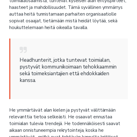
toimialaosaamista, tuntevat kyseisen alan erityispiirteet,
haasteet ja mahdollisuudet. Tämä syvällinen ymmärrys
auttaa heitä tunnistamaan parhaiten organisaatiolle
sopivat osaajat, tietämään mistä heidät löytää, sekä
houkuttelemaan heitä oikealla tavalla.
Headhunterit, jotka tuntevat toimialan,
pystyvät kommunikoimaan tehokkaammin
sekä toimeksiantajien että ehdokkaiden
kanssa.
He ymmärtävät alan kielen ja pystyvät välittämään
relevanttia tietoa selkeästi. He osaavat ennustaa
toimialan tulevia trendejä. He todennäköisesti saavat
aikaan onnistuneempia rekrytointeja, koska he