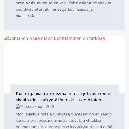
omin avuin, mutta toisin kävi. Kaksi asiantuntijahakua
osoittivat, etteivät menestys kotimaassa ja
maailmalla...
Kun organisaatio kasvaa, mutta johtaminen ei
skaalaudu – näkymätön riski tulee hiipien
16 kesäkuun, 2026
Moni toimitusjohtaja tunnistaa tilanteen: organisaatio
kasvaa, prosessit monimutkaistuvat, ja yhtäkkiä
huomataan, että johtoryhmän kyvykkyydet eivät enää