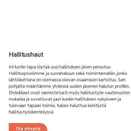
Hallitushaut
InHuntin tapa löytää uusi hallituksen jäsen perustuu
Hallituspooliimme ja suorahakuun sekä toimintamalliin, jonka
lähtökohtana on olemassa olevan osaamisen kartoitus. Sen
pohjalta määritämme yhdessä uuden jäsenen halutun profiilin.
Ehdokkaat ovat varmistetusti myös hallitustyön vaatimusten
mukaisia ja soveltuvat juuri kunkin hallituksen nykyiseen ja
tulevaan tapaan toimia, tukien haluttua kehitystä
hallitustyöskentelyssä.
Ota yhteyttä