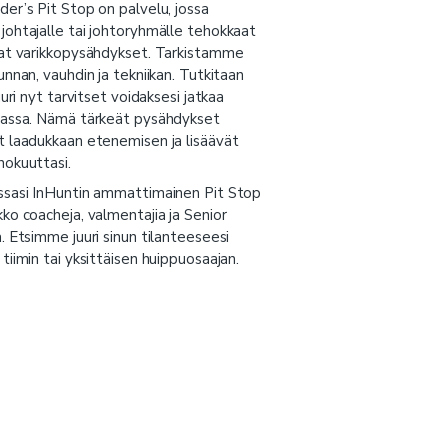
er’s Pit Stop on palvelu, jossa
johtajalle tai johtoryhmälle tehokkaat
aat varikkopysähdykset. Tarkistamme
unnan, vauhdin ja tekniikan. Tutkitaan
uuri nyt tarvitset voidaksesi jatkaa
sassa. Nämä tärkeät pysähdykset
t laadukkaan etenemisen ja lisäävät
hokuuttasi.
ssasi InHuntin ammattimainen Pit Stop
ko coacheja, valmentajia ja Senior
. Etsimme juuri sinun tilanteeseesi
tiimin tai yksittäisen huippuosaajan.