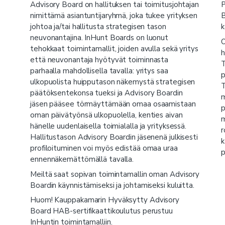
Advisory Board on hallituksen tai toimitusjohtajan
P
nimittämä asiantuntijaryhmä, joka tukee yrityksen
B
johtoa ja/tai hallitusta strategisen tason
k
neuvonantajina. InHunt Boards on luonut
O
tehokkaat toimintamallit, joiden avulla sekä yritys
h
että neuvonantaja hyötyvät toiminnasta
T
parhaalla mahdollisella tavalla: yritys saa
p
ulkopuolista huipputason näkemystä strategisen
T
päätöksentekonsa tueksi ja Advisory Boardin
m
jäsen pääsee törmäyttämään omaa osaamistaan
p
oman päivätyönsä ulkopuolella, kenties aivan
m
hänelle uudenlaisella toimialalla ja yrityksessä.
r
Hallitustason Advisory Boardin jäsenenä julkisesti
k
profiloituminen voi myös edistää omaa uraa
p
ennennäkemättömällä tavalla.
Meiltä saat sopivan toimintamallin oman Advisory
Boardin käynnistämiseksi ja johtamiseksi kuluitta.
Huom! Kauppakamarin Hyväksytty Advisory
Board HAB-sertifikaattikoulutus perustuu
InHuntin toimintamalliin.