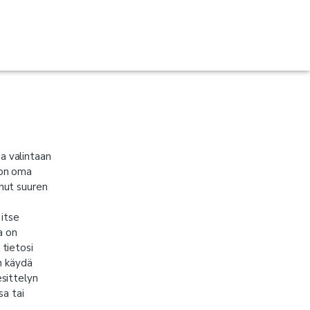
a valintaan
 on oma
nut suuren
 itse
a on
 tietosi
in käydä
esittelyn
sa tai