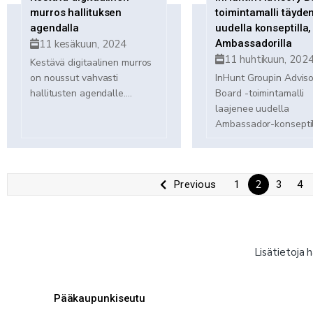
murros hallituksen
toimintamalli täyde
agendalla
uudella konseptilla,
11 kesäkuun, 2024
Ambassadorilla
11 huhtikuun, 202
Kestävä digitaalinen murros
on noussut vahvasti
InHunt Groupin Adviso
hallitusten agendalle....
Board -toimintamalli
laajenee uudella
Ambassador-konseptill
2
Previous
1
3
4
Lisätietoja 
Pääkaupunkiseutu