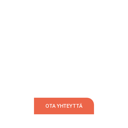
O
HENKILÖT
PALVELUT
AVOIMET TYÖPAIKAT
BLOGI
POD
Hallitusjäsenten haku
&
InHunt Boards
Tarvitseeko yrityksesi hallitus uutta osaamista?
OTA YHTEYTTÄ