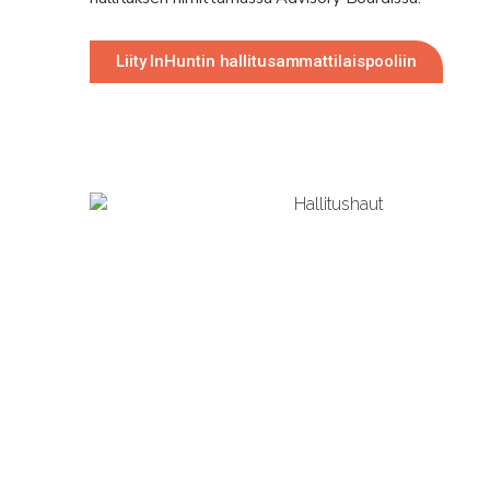
Liity InHuntin hallitusammattilaispooliin