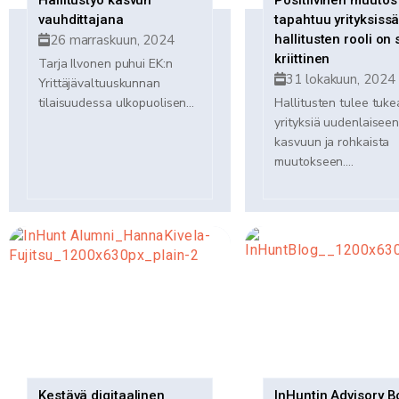
Hallitustyö kasvun
Positiivinen muutos
vauhdittajana
tapahtuu yrityksissä
26 marraskuun, 2024
hallitusten rooli on 
kriittinen
Tarja Ilvonen puhui EK:n
31 lokakuun, 2024
Yrittäjävaltuuskunnan
tilaisuudessa ulkopuolisen...
Hallitusten tulee tuke
yrityksiä uudenlaisee
kasvuun ja rohkaista
muutokseen....
Kestävä digitaalinen
InHuntin Advisory B