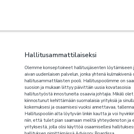
Hallitusammattilaiseksi
Olemme konseptoineet hallitusjäsenten löytämiseen j
aivan uudenlaisen palvelun, jonka yhtenä kulmakivenä
hallitusammattilaisten pooli. Hallituspoolimme on saa
suosion ja mukaan liittyy päivittäin uusia kovatasoisia
hallitustyöstä innostuneita osaavia johtajia. Mikäli olet
kiinnostunut kehittämään suomalaisia yrityksiä ja sinull
kokemuksesi ja osaamisesi vuoksi annettavaa, tallenna
Hallituspooliin alta löytyvän linkin kautta ja voi hyvink
niin, että tulet pian saamaan meiltä yhteydenoton ja 
yrityksestä, jolla olisi käyttöä osaamisellesi hallitukses
hallituksen nimittämässä Advisory Boardissa.