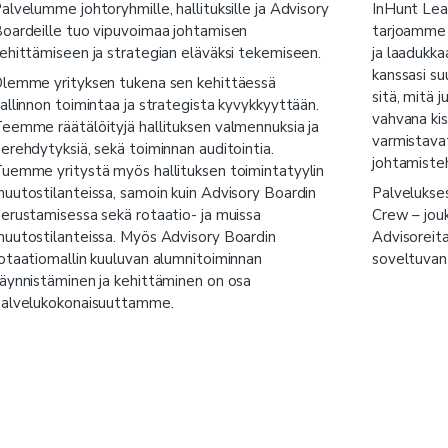
alvelumme johtoryhmille, hallituksille ja Advisory
InHunt Lead
oardeille tuo vipuvoimaa johtamisen
tarjoamme 
ehittämiseen ja strategian eläväksi tekemiseen.
ja laadukk
kanssasi su
lemme yrityksen tukena sen kehittäessä
sitä, mitä j
allinnon toimintaa ja strategista kyvykkyyttään.
vahvana ki
eemme räätälöityjä hallituksen valmennuksia ja
varmistava
erehdytyksiä, sekä toiminnan auditointia.
johtamiste
uemme yritystä myös hallituksen toimintatyylin
uutostilanteissa, samoin kuin Advisory Boardin
Palvelukse
erustamisessa sekä rotaatio- ja muissa
Crew – jouk
uutostilanteissa. Myös Advisory Boardin
Advisoreita
otaatiomallin kuuluvan alumnitoiminnan
soveltuvan 
äynnistäminen ja kehittäminen on osa
alvelukokonaisuuttamme.