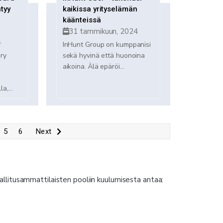
ntyy
kaikissa yrityselämän
käänteissä
31 tammikuun, 2024
4
InHunt Group on kumppanisi
ry
sekä hyvinä että huonoina
aikoina. Älä epäröi...
a,...
5
6
Next
hallitusammattilaisten pooliin kuulumisesta antaa: