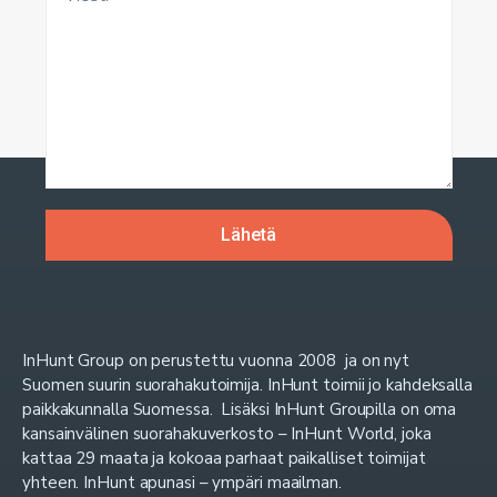
InHunt Group on perustettu vuonna 2008 ja on nyt
Suomen suurin suorahakutoimija. InHunt toimii jo kahdeksalla
paikkakunnalla Suomessa. Lisäksi InHunt Groupilla on oma
kansainvälinen suorahakuverkosto – InHunt World, joka
kattaa 29 maata ja kokoaa parhaat paikalliset toimijat
yhteen. InHunt apunasi – ympäri maailman.