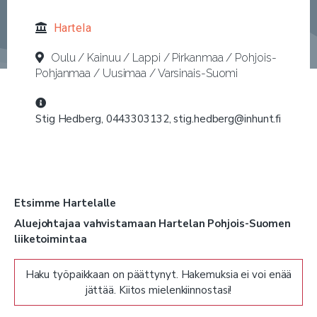
Hartela
Oulu / Kainuu / Lappi / Pirkanmaa / Pohjois-
Pohjanmaa / Uusimaa / Varsinais-Suomi
Stig Hedberg, 0443303132, stig.hedberg@inhunt.fi
Etsimme Hartelalle
Aluejohtajaa vahvistamaan Hartelan Pohjois-Suomen
liiketoimintaa
Tässä roolissa vastaat Hartelan Pohjois-Suomen
Haku työpaikkaan on päättynyt. Hakemuksia ei voi enää
liiketoiminnasta ja sen kehittämisestä Oulun alueella. Johdat
jättää. Kiitos mielenkiinnostasi!
alueen toimintaa strategian mukaisesti, varmistat
liiketoiminnan kasvun ja kannattavuuden sekä rakennat