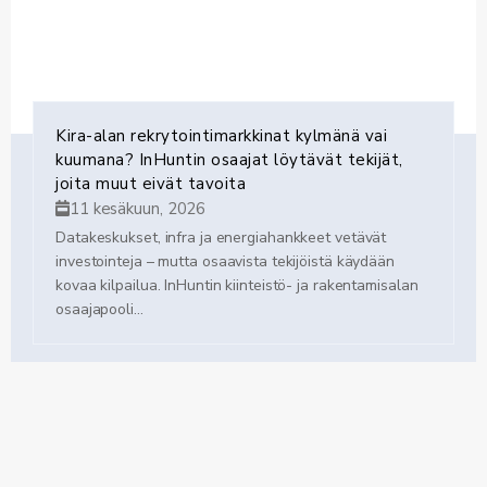
Kira-alan rekrytointimarkkinat kylmänä vai
kuumana? InHuntin osaajat löytävät tekijät,
joita muut eivät tavoita
11 kesäkuun, 2026
Datakeskukset, infra ja energiahankkeet vetävät
investointeja – mutta osaavista tekijöistä käydään
kovaa kilpailua. InHuntin kiinteistö- ja rakentamisalan
osaajapooli...