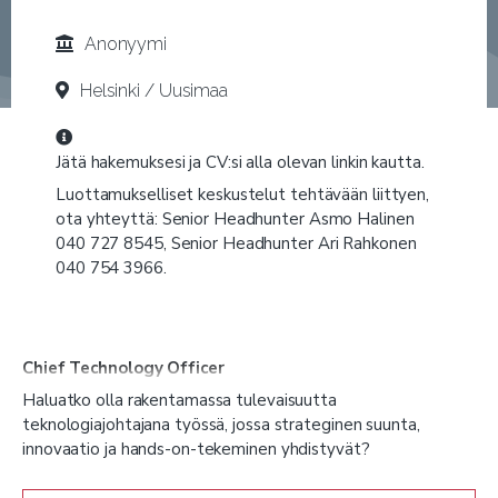
Anonyymi
Helsinki / Uusimaa
Jätä hakemuksesi ja CV:si alla olevan linkin kautta.
Luottamukselliset keskustelut tehtävään liittyen,
ota yhteyttä: Senior Headhunter Asmo Halinen
040 727 8545, Senior Headhunter Ari Rahkonen
040 754 3966.
Chief Technology Officer
Haluatko olla rakentamassa tulevaisuutta
teknologiajohtajana työssä, jossa strateginen suunta,
innovaatio ja hands-on-tekeminen yhdistyvät?
Etsimme nyt asiakkaallemme
Chief Technology Officeria