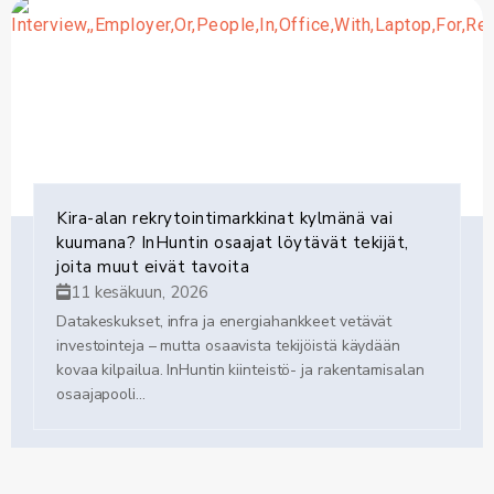
Kira-alan rekrytointimarkkinat kylmänä vai
kuumana? InHuntin osaajat löytävät tekijät,
joita muut eivät tavoita
11 kesäkuun, 2026
Datakeskukset, infra ja energiahankkeet vetävät
investointeja – mutta osaavista tekijöistä käydään
kovaa kilpailua. InHuntin kiinteistö- ja rakentamisalan
osaajapooli...