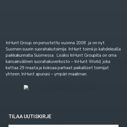
InHunt Group on perustettu vuonna 2008 ja on nyt
Suomen suurin suorahakutoimija. InHunt toimii jo kahdeksalla
paikkakunnalla Suomessa. Lisäksi InHunt Groupilla on oma
kansainvälinen suorahakuverkosto – InHunt World, joka
kattaa 29 maata ja kokoaa parhaat paikalliset toimijat
yhteen. InHunt apunasi – ympäri maailman.
TILAA UUTISKIRJE