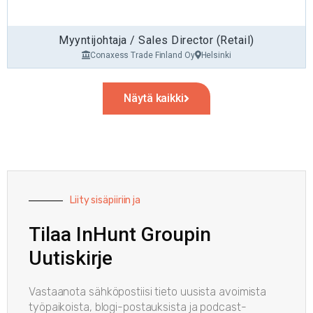
Senior Headhunter Ari Rahkonen: 040 754 3966
Myyntijohtaja / Sales Director (Retail)
Conaxess Trade Finland Oy
Helsinki
Näytä kaikki
Liity sisäpiiriin ja
Tilaa InHunt Groupin
Uutiskirje
Vastaanota sähköpostiisi tieto uusista avoimista
työpaikoista, blogi-postauksista ja podcast-