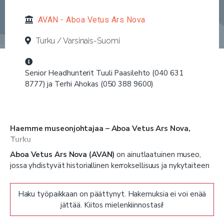
AVAN - Aboa Vetus Ars Nova
Turku / Varsinais-Suomi
Senior Headhunterit Tuuli Paasilehto (040 631
8777) ja Terhi Ahokas (050 388 9600)
Haemme museonjohtajaa – Aboa Vetus Ars Nova,
Turku
Aboa Vetus Ars Nova (AVAN)
on ainutlaatuinen museo,
jossa yhdistyvät historiallinen kerroksellisuus ja nykytaiteen
ajankohtaisuus – menneisyys ja nykyhetki Turun sydämessä.
Nykyisen museonjohtajamme siirtyessä muihin tehtäviin
Haku työpaikkaan on päättynyt. Hakemuksia ei voi enää
haemme nyt
visionääristä museonjohtajaa
, joka johtaa
jättää. Kiitos mielenkiinnostasi!
tätä moniulotteista museota määrätietoisesti ja
inspiroivasti kohti tulevaisuutta.