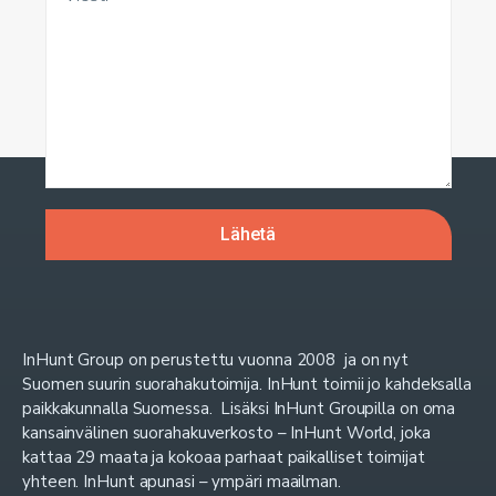
InHunt Group on perustettu vuonna 2008 ja on nyt
Suomen suurin suorahakutoimija. InHunt toimii jo kahdeksalla
paikkakunnalla Suomessa. Lisäksi InHunt Groupilla on oma
kansainvälinen suorahakuverkosto – InHunt World, joka
kattaa 29 maata ja kokoaa parhaat paikalliset toimijat
yhteen. InHunt apunasi – ympäri maailman.