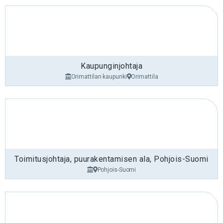
Rahoituksen, hankkeiden ja yhteistyöverkostojen
aktiivinen kasvattaminen
Museon
viestinnän ja näkyvyyden
vahvistaminen
paikallisesti, kansallisesti ja kansainvälisesti
Kaupunginjohtaja
Edellytämme sinulta
Orimattilan kaupunki
Orimattila
Näkemystä
taiteen ja kulttuuriperinnön
dialogista
Johtamis- ja esihenkilökokemusta
sekä hyvää
talousosaamista
Vahvaa
museotoiminnan asiantuntemusta
ja
näyttöjä menestyksekkäästä museotyöstä museon
Toimitusjohtaja, puurakentamisen ala, Pohjois-Suomi
edustamalla substanssialueella
Pohjois-Suomi
Kykyä toimia
strategisena kehittäjänä ja
innostavana johtajana
Erinomaisia
vuorovaikutus- ja viestintätaitoja
suomeksi ja englanniksi (ruotsi luetaan eduksi)