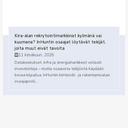
Kira-alan rekrytointimarkkinat kylmänä vai
kuumana? InHuntin osaajat löytävät tekijät,
joita muut eivät tavoita
11 kesäkuun, 2026
Datakeskukset, infra ja energiahankkeet vetävät
investointeja – mutta osaavista tekijöistä käydään
kovaa kilpailua. InHuntin kiinteistö- ja rakentamisalan
osaajapooli...