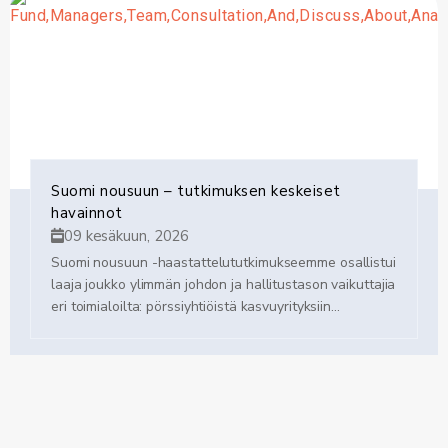
Suomi nousuun – tutkimuksen keskeiset
havainnot
09 kesäkuun, 2026
Suomi nousuun -haastattelututkimukseemme osallistui
laaja joukko ylimmän johdon ja hallitustason vaikuttajia
eri toimialoilta: pörssiyhtiöistä kasvuyrityksiin...