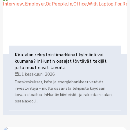
Kira-alan rekrytointimarkkinat kylmänä vai
kuumana? InHuntin osaajat löytävät tekijät,
joita muut eivät tavoita
11 kesäkuun, 2026
Datakeskukset, infra ja energiahankkeet vetävät
investointeja – mutta osaavista tekijöistä käydään
kovaa kilpailua. InHuntin kiinteistö- ja rakentamisalan
osaajapooli...