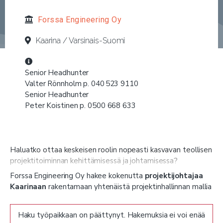
Forssa Engineering Oy
Kaarina / Varsinais-Suomi
Senior Headhunter
Valter Rönnholm p. 040 523 9110
Senior Headhunter
Peter Koistinen p. 0500 668 633
Haluatko ottaa keskeisen roolin nopeasti kasvavan teollisen
projektitoiminnan kehittämisessä ja johtamisessa?
Forssa Engineering Oy hakee kokenutta
projektijohtajaa
Kaarinaan
rakentamaan yhtenäistä projektinhallinnan mallia
ja viemään organisaatiota seuraavalle tasolle.
Forssa Engineering Oy – kasvava suomalainen
Haku työpaikkaan on päättynyt. Hakemuksia ei voi enää