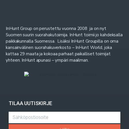
InHunt Group on perustettu vuonna 2008 ja on nyt
Suomen suurin suorahakutoimija. InHunt toimii jo kahdeksalla
paikkakunnalla Suomessa. Lisäksi InHunt Groupilla on oma
kansainvälinen suorahakuverkosto – InHunt World, joka
kattaa 29 maata ja kokoaa parhaat paikalliset toimijat
yhteen. InHunt apunasi – ympäri maailman.
TILAA UUTISKIRJE