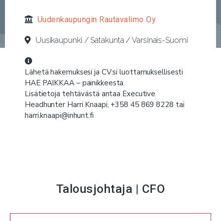
Uudenkaupungin Rautavalimo Oy
Uusikaupunki / Satakunta / Varsinais-Suomi
Lähetä hakemuksesi ja CV:si luottamuksellisesti
HAE PAIKKAA – painikkeesta.
Lisätietoja tehtävästä antaa Executive
Headhunter Harri Knaapi, +358 45 869 8228 tai
harri.knaapi@inhunt.fi
Talousjohtaja | CFO
Uudenkaupungin Rautavalimo Oy – URV – perustettu
1950