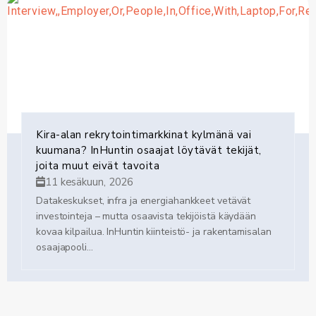
Vastuuta ja vapautta – luottamusta osaamiseesi
Mahdollisuuden kehittää taloushallintoa ja järjestelmiä
omalla kädenjäljelläsi
Tiiviin yhteistyön johdon ja hallituksen kanssa
Vakaan ja arvostetun organisaation, jossa
päätöksenteko on avointa ja faktoihin perustuvaa.
Kira-alan rekrytointimarkkinat kylmänä vai
kuumana? InHuntin osaajat löytävät tekijät,
joita muut eivät tavoita
Jos tunnet sijainnin ja tehtävän mielenkiintoiseksi, haluamme
11 kesäkuun, 2026
kuulla sinusta.
Datakeskukset, infra ja energiahankkeet vetävät
Lähetä hakemuksesi ja CV:si luottamuksellisesti
HAE
investointeja – mutta osaavista tekijöistä käydään
– painikkeesta.
PAIKKAA
kovaa kilpailua. InHuntin kiinteistö- ja rakentamisalan
osaajapooli...