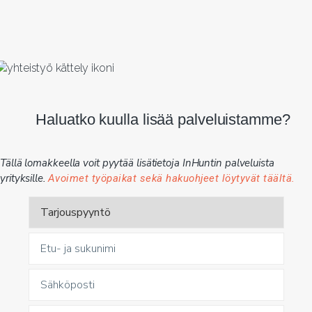
Haluatko kuulla lisää palveluistamme?
Lisätietoja tehtävästä antaa Executive
Headhunter Harri Knaapi, +358 45 869
Tällä lomakkeella voit pyytää lisätietoja InHuntin palveluista
8228 tai
harri.knaapi@inhunt.fi
yrityksille.
Avoimet työpaikat sekä hakuohjeet löytyvät täältä.
Tule rakentamaan seuraavaa lukua kanssamme.
Talousjohtajan rooli ei ole vain tehtävä – se on
vaikuttamisen paikka.