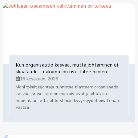
– mahdollisuus nauttia luonnon helmasta
Lyhyet työmatkat, väljät tiet ja sujuva arki
Turun ja Rauman palvelut helposti
saavutettavissa
Mahdollisuus yhdistää työ ja elämä uudella
tavalla – vaikka et vielä asu alueella, voit silti
työskennellä täältä käsin. Toki olemme myös
iloisia, jos haluat muuttaa lähistölle.
Täällä et istu ruuhkissa – vaan johdat taloutta, kehität
Kun organisaatio kasvaa, mutta johtaminen ei
järjestelmiä ja nautit arjesta, joka hengittää.
skaalaudu – näkymätön riski tulee hiipien
16 kesäkuun, 2026
Moni toimitusjohtaja tunnistaa tilanteen: organisaatio
kasvaa, prosessit monimutkaistuvat, ja yhtäkkiä
huomataan, että johtoryhmän kyvykkyydet eivät enää
vastaa...
Mitä tarjoamme?
Merkityksellisen roolin, jossa pääset vaikuttamaan
yrityksen suuntaan
Pitkäaikaisia maailmanluokan asiakkaita