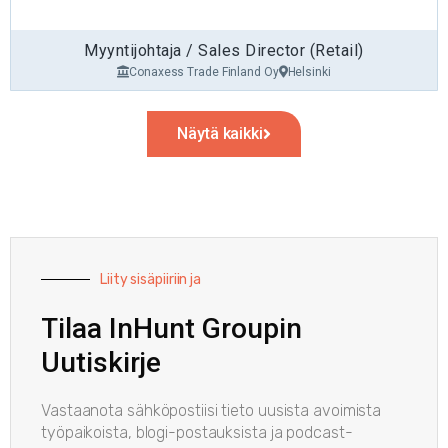
L7, QlikView, SaaS-ratkaisut
Talouteen ja hallintoon liittyvien hankintojen ja
Myyntijohtaja / Sales Director (Retail)
sopimusten hallinta, juridiset kysymykset
Conaxess Trade Finland Oy
Helsinki
Näytä kaikki
Liity sisäpiiriin ja
Tilaa InHunt Groupin
Uutiskirje
Vastaanota sähköpostiisi tieto uusista avoimista
työpaikoista, blogi-postauksista ja podcast-