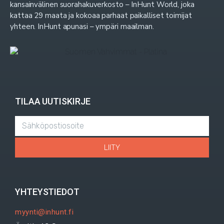
kansainvälinen suorahakuverkosto – InHunt World, joka
kattaa 29 maata ja kokoaa parhaat paikalliset toimijat
yhteen. InHunt apunasi – ympäri maailman.
TILAA UUTISKIRJE
LIITY
YHTEYSTIEDOT
myynti@inhunt.fi