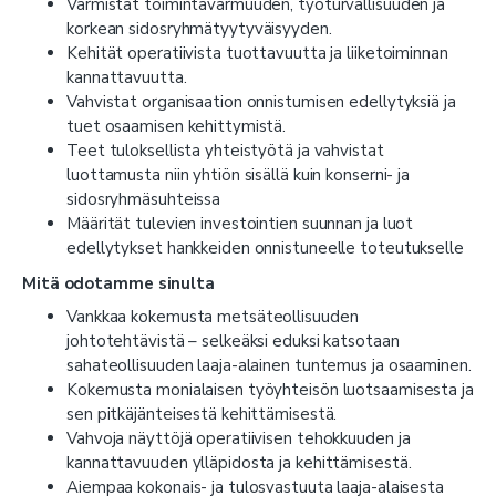
Varmistat toimintavarmuuden, työturvallisuuden ja
korkean sidosryhmätyytyväisyyden.
Kehität operatiivista tuottavuutta ja liiketoiminnan
kannattavuutta.
Vahvistat organisaation onnistumisen edellytyksiä ja
tuet osaamisen kehittymistä.
Teet tuloksellista yhteistyötä ja vahvistat
luottamusta niin yhtiön sisällä kuin konserni- ja
sidosryhmäsuhteissa
Määrität tulevien investointien suunnan ja luot
edellytykset hankkeiden onnistuneelle toteutukselle
Mitä odotamme sinulta
Vankkaa kokemusta metsäteollisuuden
johtotehtävistä – selkeäksi eduksi katsotaan
sahateollisuuden laaja-alainen tuntemus ja osaaminen.
Kokemusta monialaisen työyhteisön luotsaamisesta ja
sen pitkäjänteisestä kehittämisestä.
Vahvoja näyttöjä operatiivisen tehokkuuden ja
kannattavuuden ylläpidosta ja kehittämisestä.
Aiempaa kokonais- ja tulosvastuuta laaja-alaisesta