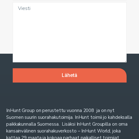
InHunt Group on perustettu vuonna 2008 ja on nyt
Suomen suurin suorahakutoimija. InHunt toimii jo kahdeksalla
paikkakunnalla Suomessa. Lisäksi InHunt Groupilla on oma
kansainvälinen suorahakuverkosto – InHunt World, joka
kattaa 29 maata ja kokoaa parhaat paikalliset toimijat