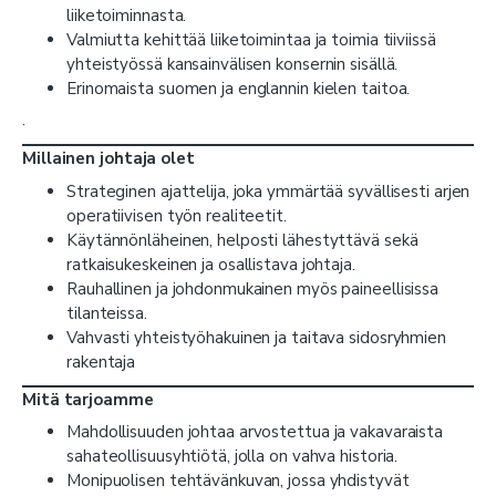
liiketoiminnasta.
Valmiutta kehittää liiketoimintaa ja toimia tiiviissä
yhteistyössä kansainvälisen konsernin sisällä.
Erinomaista suomen ja englannin kielen taitoa.
·
Millainen johtaja olet
Strateginen ajattelija, joka ymmärtää syvällisesti arjen
operatiivisen työn realiteetit.
Käytännönläheinen, helposti lähestyttävä sekä
ratkaisukeskeinen ja osallistava johtaja.
Rauhallinen ja johdonmukainen myös paineellisissa
tilanteissa.
Vahvasti yhteistyöhakuinen ja taitava sidosryhmien
rakentaja
Mitä tarjoamme
Mahdollisuuden johtaa arvostettua ja vakavaraista
sahateollisuusyhtiötä, jolla on vahva historia.
Monipuolisen tehtävänkuvan, jossa yhdistyvät