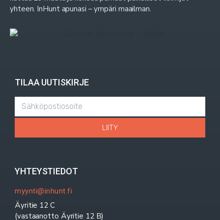
yhteen. InHunt apunasi – ympäri maailman.
TILAA UUTISKIRJE
LIITY
YHTEYSTIEDOT
myynti@inhunt.fi
Äyritie 12 C
(vastaanotto Äyritie 12 B)