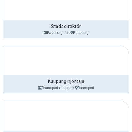
Stadsdirektör
Raseborg stad
Raseborg
Kaupunginjohtaja
Raaseporin kaupunki
Raasepori