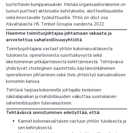
luotettaviin kumppanuuksiin. Matala organisaatiorakenne on
luonut puitteet aktiiviselle kehitykselle, aloitteellisuudelle
sekä innostavalle työkulttuurille. Yhtiö on ollut osa
itävaltalaista HS Timber Groupia vuodesta 2022.
Haemme toimitusjohtajaa johtamaan vakaata ja
arvostettua sahateollisuusyhtiötä
Toimitusjohtajana vastaat yhtiön kokonaisvaltaisesta
tuloksesta, operatiivisesta suorituskyvystä sekä
liiketoiminnan pitkäjänteisestä kehittämisestä. Tehtävässä
yhdistyvät strateginen suunnittelu, käytännönläheinen
operatiivinen johtaminen sekä tiivis yhteistyö kansainvälisen
konsernin kanssa.
Tehtävä tarjoaa kokeneelle johtajalle keskeisen
näköalapaikan ja mahdollisuuden vaikuttaa suomalaisen
sahateollisuuden tulevaisuuteen.
Tehtävässä onnistuminen edellyttää, että:
Kannat kokonaisvaltaisen vastuun yhtiön tuloksesta ja
sen kehityksestä.