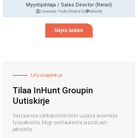
Myyntijohtaja / Sales Director (Retail)
Conaxess Trade Finland Oy
Helsinki
Näytä kaikki
Liity sisäpiiriin ja
Tilaa InHunt Groupin
Uutiskirje
Vastaanota sähköpostiisi tieto uusista avoimista
työpaikoista, blogi-postauksista ja podcast-
jaksoista.