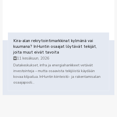
Kira-alan rekrytointimarkkinat kylmänä vai
kuumana? InHuntin osaajat löytävät tekijät,
joita muut eivät tavoita
11 kesäkuun, 2026
Datakeskukset, infra ja energiahankkeet vetävät
investointeja – mutta osaavista tekijöistä käydään
kovaa kilpailua. InHuntin kiinteistö- ja rakentamisalan
osaajapooli...