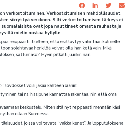
e on verkostoituminen. Verkostoitumisen mahdollisuudet
ten siirryttyä verkkoon. Silti verkostoitumisen tärkeys ei
 suomalaisista ovat jopa nauttineet omasta rauhasta ja
yvillä mielin nostaa hyllylle.
lupaa reippaasti itselleen, että esittäytyy vähintään kolmelle
oon solahtavaa henkilöä voivat olla ihan ketä vain. Mikä
oksen, sattumako? Hyvin pitkälti juurikin näin.
n
”: löydökset voisi jakaa kahteen laariin:
äytyminen tai ns. hissipuhe kannattaa rakentaa, niin että oma
a avaamaan keskustelu. Miten sitä nyt reippaasti mennään käsi
s nythän ollaan Suomessa.
tilaisuudet, joissa voi tavata ”vaikka kenet”. Ja lopputuloksena