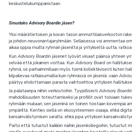
keskustelukumppanistaan.
Sinustako Advisory Boardin jäsen?
Yksi määrätietoisen ja kovan tason ammattilaisverkoston rake
ja johdon neuvonantajaryhmään. Sellaisessa voi ammentaa oma
aikaa oppia muilta ryhmän jäseniltä ja yritykseltä uutta, ratkoa
Kun
Advisory Boardin
jäsenet lyövät viisaat päänsä yhteen yri
selvää että jokainen voittaa. Kun
Advisory Board
on hallitukse
ryhmä, se parhaimmillaan myös toimii kollektiivisesti kuten h
kilpailevaa ratkaisumallia kuin ryhmässä on jäseniä, vaan
Adviso
päätyy ehdottamaan parasta vaihtoehtoa yrityksen hallitukse
Ja palataanpa niihin verkostoihin. Tyypillisesti
Advisory Boardi
mahdollisuuden toteuttamiseksi ja profiilit ovat toisiaan tuke
ryhmään mukaan, sen jäseninä on toinen toistaan kovempia amma
ympäriltä. Kenties siellä on ekosysteemien osaaja, ehkä digita
kansainvälistymisen saralta, ehkä jopa yrityksen kansainvälisty
Paitsi että tutustut kaikkiin näihin jäsenkollegoihin, tutustut 
sinulle avautuvat myös muiden jäsenten taustoilla olevat verk