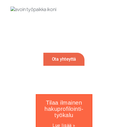
Rekrytointi tulossa?
Autamme mielellämme. Ota meihin
yhteyttä ja palaamme sinulle 24h sisällä.
Ota yhteyttä
Tilaa ilmainen
hakuprofilointi-
työkalu
Lue lisää »