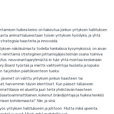
ntamisen huikea keino on hakeutua jonkun yrityksen hallituksen
sta ammattialueestaan toisen yrityksen hyödyksi, ja yhtä
 strategisia haasteita ja innovoida.
tyksen näkökulmasta todella hankalissa kysymyksissä, on aivan
n nimittämä strateginen johtamisjärjestelmän osana toimiva
allitus: neuvonantajaryhmästä ei tule yhtä montaa keskenään
ry Board
työstää ja miettii vaihtoehtoja huolella ja lopuksi
n tai johdon päätöksenteon tueksi.
n
jäsenet on valittu yrityksen jonkun haasteen tai
vat, harvemmin täysin identtiset. Kun pääset tällaiseen
ttilaisia eri alueilta juuri teitä yhdistävän haasteen
lisaatioammattilainen, kokenut brändijohtaja ja huikea henkilö
misen kohdemaasta? Niin, ja sinä.
myös yrityksen hallitukseen ja johtoon. Mutta mikä upeinta,
ostot ja ovet. Mieti, mikä mahdollisuus!