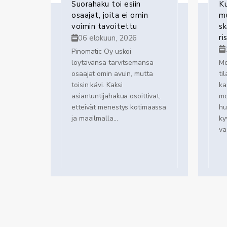
Suorahaku toi esiin
Ku
osaajat, joita ei omin
mu
voimin tavoitettu
s
ri
06 elokuun, 2026
Pinomatic Oy uskoi
löytävänsä tarvitsemansa
Mo
osaajat omin avuin, mutta
ti
toisin kävi. Kaksi
ka
asiantuntijahakua osoittivat,
mo
etteivät menestys kotimaassa
hu
ja maailmalla...
ky
va