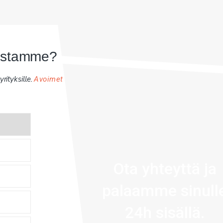
uistamme?
rityksille.
Avoimet
Ota yhteyttä ja
palaamme sinull
24h sisällä.