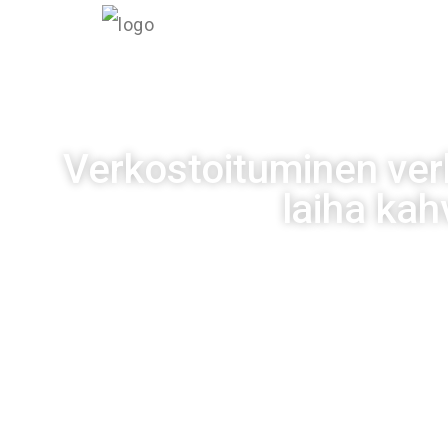
INF
Verkostoituminen ver
laiha kah
Julkaistu
01/09/20