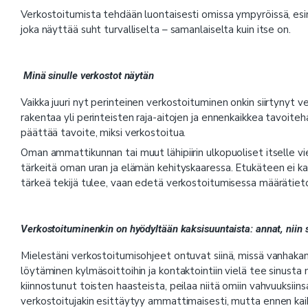
Verkostoitumista tehdään luontaisesti omissa ympyröissä, es
joka näyttää suht turvalliselta – samanlaiselta kuin itse on.
Minä sinulle verkostot näytän
Vaikka juuri nyt perinteinen verkostoituminen onkin siirtynyt v
rakentaa yli perinteisten raja-aitojen ja ennenkaikkea tavoitehaku
päättää tavoite, miksi verkostoitua.
Oman ammattikunnan tai muut lähipiirin ulkopuoliset itselle 
tärkeitä oman uran ja elämän kehityskaaressa. Etukäteen ei kan
tärkeä tekijä tulee, vaan edetä verkostoitumisessa määrätietois
Verkostoituminenkin on hyödyltään kaksisuuntaista: annat, niin 
Mielestäni verkostoitumisohjeet ontuvat siinä, missä vanhakan
löytäminen kylmäsoittoihin ja kontaktointiin vielä tee sinusta 
kiinnostunut toisten haasteista, peilaa niitä omiin vahvuuksiins
verkostoitujakin esittäytyy ammattimaisesti, mutta ennen kai