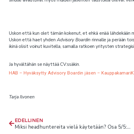
Uskon että kun olet tämän kokenut, et ehkä enää lähdekään mi
Uskon että haet yhden
Advisory Boardin
rinnalle ja perään to
ikinä olisit voinut kuvitella, samalla ratkoen yritysten strategi
Ja hyvältähän se näyttää CV:ssäkin.
HAB – Hyväksytty Advisory Boardin jäsen – Kauppakamari
Tarja Ilvonen
EDELLINEN
Miksi headhuntereita vielä käytetään? Osa 5/5: Luottamus