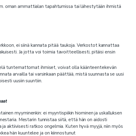
im. oman ammattialan tapahtumissa tai lähestytään ihmistä
erkkoon, ei siinä kannata pitää taukoja. Verkostot kannattaa
isesti. Ja jotta voi toimia tavoitteellisesti, pitäisi ensin
vielä tuntemattomat ihmiset, voivat olla käänteentekevän
nata arvailla tai varsinkaan päättää, mistä suunnasta se uusi
esti uusiin suuntiin.
saat
tainen myyminenkin: ei myyntispiikin hiominen ja uskalluksen
mestaria. Mestarin tunnistaa siitä, että hän on aidosti
a ja aktiivisesti ratkoo ongelmia. Kuten hyvä myyjä, niin myös
kkea hän kuuntelee ja on kiinnostunut