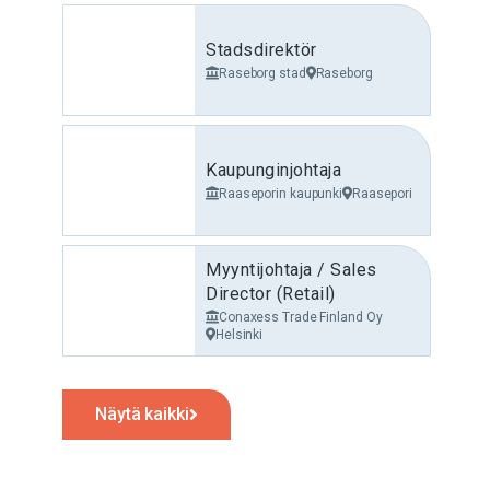
Stadsdirektör
Raseborg stad
Raseborg
Kaupunginjohtaja
Raaseporin kaupunki
Raasepori
Myyntijohtaja / Sales
Director (Retail)
Conaxess Trade Finland Oy
Helsinki
Näytä kaikki