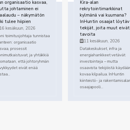
n organisaatio kasvaa,
Kira-alan
tta johtaminen ei
rekrytointimarkkinat
kaalaudu – näkymätön
kylmänä vai kuumana?
ski tulee hiipien
InHuntin osaajat löytäv
tekijät, joita muut eivät
16 kesäkuun, 2026
tavoita
ni toimitusjohtaja tunnistaa
11 kesäkuun, 2026
lanteen: organisaatio
svaa, prosessit
Datakeskukset, infra ja
nimutkaistuvat, ja yhtäkkiä
energiahankkeet vetävät
omataan, että johtoryhmän
investointeja – mutta
vykkyydet eivät enää
osaavista tekijöistä käydää
staa...
kovaa kilpailua. InHuntin
kiinteistö- ja rakentamisala
osaajapooli...