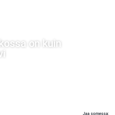
O
HENKILÖT
PALVELUT
AVOIMET TYÖPAIKAT
BLOGI
POD
kossa on kuin
vi
21
Jaa somessa: