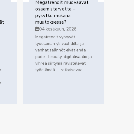
Megatrendit muovaavat
osaamistarvetta –
pysytkö mukana
ät
muutoksessa?
04 kesäkuun, 2026
Megatrendit vyöryvät
työelämän yli vauhdilla, ja
vanhat säännöt eivät enää
päde. Tekoäly, digitalisaatio ja
vihreä siirtymä ravistelevat
n
työelämää – ratkaisevaa...
n