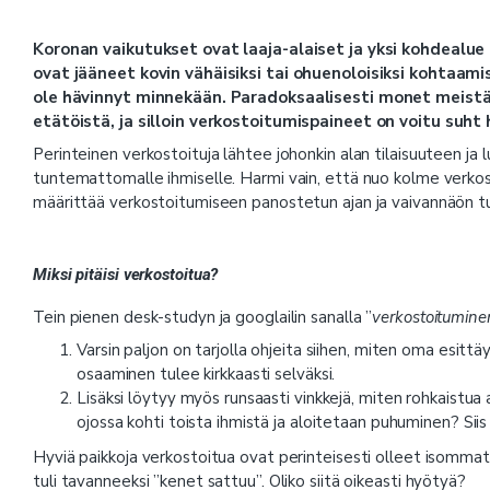
Koronan vaikutukset ovat laaja-alaiset ja yksi kohdealu
ovat jääneet kovin vähäisiksi tai ohuenoloisiksi kohtaamis
ole hävinnyt minnekään. Paradoksaalisesti monet meistä
etätöistä, ja silloin verkostoitumispaineet on voitu suht h
Perinteinen verkostoituja lähtee johonkin alan tilaisuuteen ja 
tuntemattomalle ihmiselle. Harmi vain, että nuo kolme verkost
määrittää verkostoitumiseen panostetun ajan ja vaivannäön tul
Miksi pitäisi verkostoitua?
Tein pienen desk-studyn ja googlailin sanalla ”
verkostoitumine
Varsin paljon on tarjolla ohjeita siihen, miten oma esitt
osaaminen tulee kirkkaasti selväksi.
Lisäksi löytyy myös runsaasti vinkkejä, miten rohkaistu
ojossa kohti toista ihmistä ja aloitetaan puhuminen? Sii
Hyviä paikkoja verkostoitua ovat perinteisesti olleet isommat 
tuli tavanneeksi ”kenet sattuu”. Oliko siitä oikeasti hyötyä?