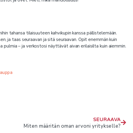
hin tahansa tilaisuuteen kahvikupin kanssa pällistelemään.
isen, ja taas seuraavan ja sitä seuraavan. Opit enemmän kuin
sia pulmia – ja verkostosi näyttävät aivan erilaisilta kuin aiemmin.
Kauppa
SEURAAVA
Miten määritän oman arvoni yritykselle?