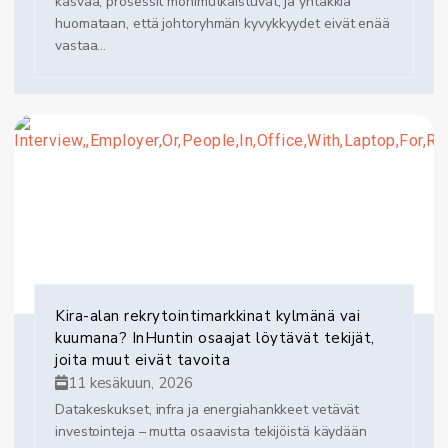
kasvaa, prosessit monimutkaistuvat, ja yhtäkkiä
huomataan, että johtoryhmän kyvykkyydet eivät enää
vastaa...
Kira-alan rekrytointimarkkinat kylmänä vai
kuumana? InHuntin osaajat löytävät tekijät,
joita muut eivät tavoita
11 kesäkuun, 2026
Datakeskukset, infra ja energiahankkeet vetävät
investointeja – mutta osaavista tekijöistä käydään