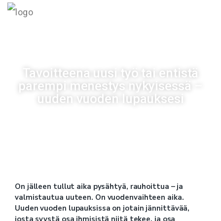
MENU
Tavoitteena uusi työ tai entistä
parempi menestys nykyisessä –
uuden vuoden lupauksesi
Julkaistu
28/12/2023
On jälleen tullut aika pysähtyä, rauhoittua – ja
valmistautua uuteen. On vuodenvaihteen aika.
Uuden vuoden lupauksissa on jotain jännittävää,
josta syystä osa ihmisistä niitä tekee, ja osa