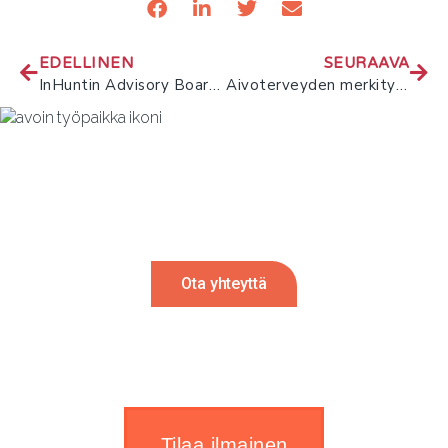
EDELLINEN
SEURAAVA
InHuntin Advisory Board -toimintamalli täydentyi uudella konseptilla, Navigaattorilla
Aivoterveyden merkitys työelämässä
Rekrytointi tulossa?
Autamme mielellämme. Ota meihin
yhteyttä ja palaamme sinulle 24h sisällä.
Ota yhteyttä
Tilaa ilmainen