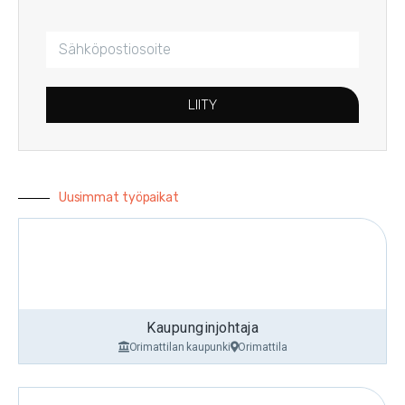
LIITY
Uusimmat työpaikat
Kaupunginjohtaja
Orimattilan kaupunki
Orimattila