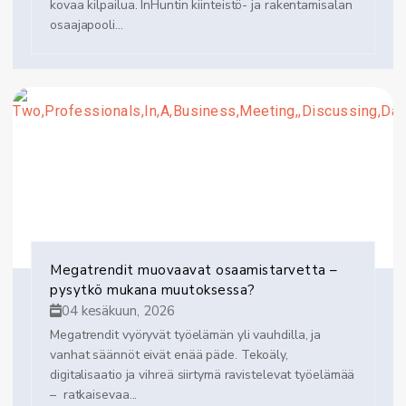
kovaa kilpailua. InHuntin kiinteistö- ja rakentamisalan
osaajapooli...
Megatrendit muovaavat osaamistarvetta –
pysytkö mukana muutoksessa?
04 kesäkuun, 2026
Megatrendit vyöryvät työelämän yli vauhdilla, ja
vanhat säännöt eivät enää päde. Tekoäly,
digitalisaatio ja vihreä siirtymä ravistelevat työelämää
– ratkaisevaa...