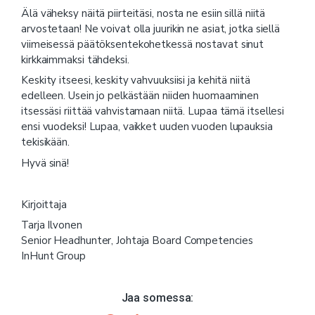
Älä väheksy näitä piirteitäsi, nosta ne esiin sillä niitä
arvostetaan! Ne voivat olla juurikin ne asiat, jotka siellä
viimeisessä päätöksentekohetkessä nostavat sinut
kirkkaimmaksi tähdeksi.
Keskity itseesi, keskity vahvuuksiisi ja kehitä niitä
edelleen. Usein jo pelkästään niiden huomaaminen
itsessäsi riittää vahvistamaan niitä. Lupaa tämä itsellesi
ensi vuodeksi! Lupaa, vaikket uuden vuoden lupauksia
tekisikään.
Hyvä sinä!
Kirjoittaja
Tarja Ilvonen
Senior Headhunter, Johtaja Board Competencies
InHunt Group
Jaa somessa: