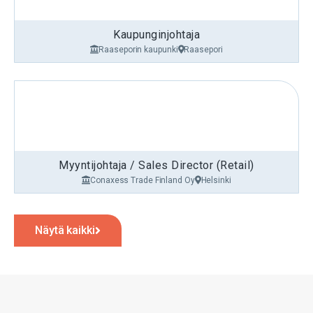
Kaupunginjohtaja
Raaseporin kaupunki
Raasepori
Myyntijohtaja / Sales Director (Retail)
Conaxess Trade Finland Oy
Helsinki
Näytä kaikki