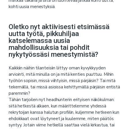
matkaa takana ja siitä on luontevaa jatkaa kohti uutta,
kohti uusia menestyksiä.
Oletko nyt aktiivisesti etsimässä
uutta työtä, pikkuhiljaa
katselemassa uusia
mahdollisuuksia tai pohdit
nykytyössäsi menestymistä?
Kaikkiin näihin tilanteisiin liittyy oman kyvykkyyden
arviointi, mitä minulla on ja mitä kenties puuttuu. Mihin
työhön sopisin, missä viihtyisin, missä pärjäisin? Tai mitä
tekemällä, tai missä asioissa kehittymällä pärjäisin entistä
paremmin?
Tähän tarjoilen nyt headhunterin erityisen näkökulman:
siitä hetkestä alkaen, kun määrittelemme yhdessä
rekrytoijan kanssa halutun profiilin, kuljemme hetkeen kun
ehdokkaat ovat löytyneet ja kuulemme, miten päätös
syntyy. Jotain viime hetkellä saattaa vielä kirkastua, tai