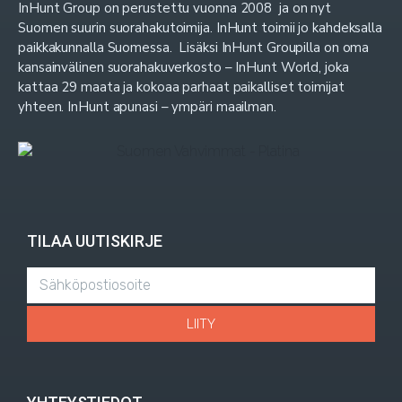
InHunt Group on perustettu vuonna 2008 ja on nyt
Suomen suurin suorahakutoimija. InHunt toimii jo kahdeksalla
paikkakunnalla Suomessa. Lisäksi InHunt Groupilla on oma
kansainvälinen suorahakuverkosto – InHunt World, joka
kattaa 29 maata ja kokoaa parhaat paikalliset toimijat
yhteen. InHunt apunasi – ympäri maailman.
TILAA UUTISKIRJE
LIITY