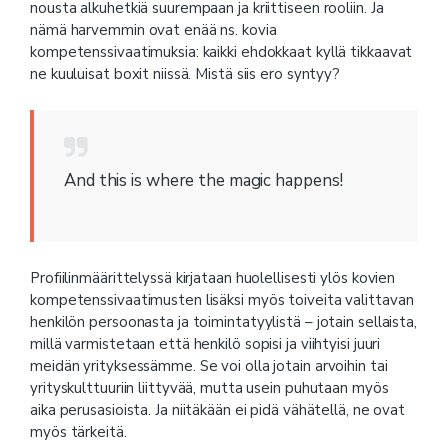
nousta alkuhetkiä suurempaan ja kriittiseen rooliin. Ja
nämä harvemmin ovat enää ns. kovia
kompetenssivaatimuksia: kaikki ehdokkaat kyllä tikkaavat
ne kuuluisat boxit niissä. Mistä siis ero syntyy?
And this is where the magic happens!
Profiilinmäärittelyssä kirjataan huolellisesti ylös kovien
kompetenssivaatimusten lisäksi myös toiveita valittavan
henkilön persoonasta ja toimintatyylistä – jotain sellaista,
millä varmistetaan että henkilö sopisi ja viihtyisi juuri
meidän yrityksessämme. Se voi olla jotain arvoihin tai
yrityskulttuuriin liittyvää, mutta usein puhutaan myös
aika perusasioista. Ja niitäkään ei pidä vähätellä, ne ovat
myös tärkeitä.