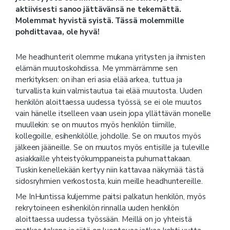
aktiivisesti sanoo jättävänsä ne tekemättä.
Molemmat hyvistä syistä. Tässä molemmille
pohdittavaa, ole hyvä!
Me headhunterit olemme mukana yritysten ja ihmisten
elämän muutoskohdissa. Me ymmärrämme sen
merkityksen: on ihan eri asia elää arkea, tuttua ja
turvallista kuin valmistautua tai elää muutosta. Uuden
henkilön aloittaessa uudessa työssä, se ei ole muutos
vain hänelle itselleen vaan usein jopa yllättävän monelle
muullekin: se on muutos myös henkilön tiimille,
kollegoille, esihenkilölle, johdolle. Se on muutos myös
jälkeen jääneille. Se on muutos myös entisille ja tuleville
asiakkaille yhteistyökumppaneista puhumattakaan.
Tuskin kenellekään kertyy niin kattavaa näkymää tästä
sidosryhmien verkostosta, kuin meille headhuntereille.
Me InHuntissa kuljemme paitsi palkatun henkilön, myös
rekrytoineen esihenkilön rinnalla uuden henkilön
aloittaessa uudessa työssään. Meillä on jo yhteistä