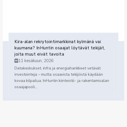
Kira-alan rekrytointimarkkinat kylmänä vai
kuumana? InHuntin osaajat löytävät tekijät,
joita muut eivät tavoita
11 kesäkuun, 2026
Datakeskukset, infra ja energiahankkeet vetävät
investointeja – mutta osaavista tekijöistä käydään
kovaa kilpailua. InHuntin kiinteistö- ja rakentamisalan
osaajapooli...