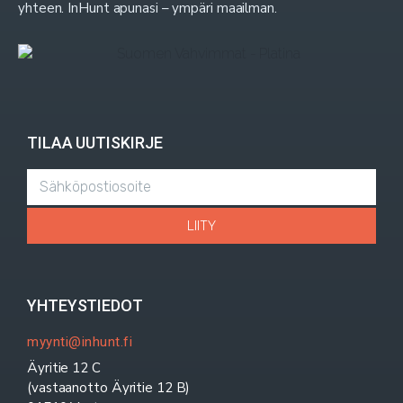
yhteen. InHunt apunasi – ympäri maailman.
TILAA UUTISKIRJE
LIITY
YHTEYSTIEDOT
myynti@inhunt.fi
Äyritie 12 C
(vastaanotto Äyritie 12 B)