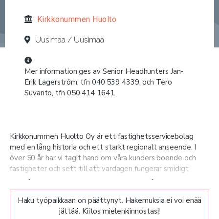
Kirkkonummen Huolto
Uusimaa / Uusimaa
Mer information ges av Senior Headhunters Jan-
Erik Lagerström, tfn 040 539 4339, och Tero
Suvanto, tfn 050 414 1641.
Kirkkonummen Huolto Oy är ett fastighetsservicebolag
med en lång historia och ett starkt regionalt anseende. I
över 50 år har vi tagit hand om våra kunders boende och
fastigheter och sett till att vardagen fungerar smidigt
främst i Västra Nyland. Vårt företag är känt för sitt goda
När vår nuvarande verkställande direktör går i pension söker
rykte, sina högklassiga tjänster och sin engagerade personal.
vi nu en framtidens ledare och utvecklare för bolaget –
Haku työpaikkaan on päättynyt. Hakemuksia ei voi enää
Verkställande direktör.
jättää. Kiitos mielenkiinnostasi!