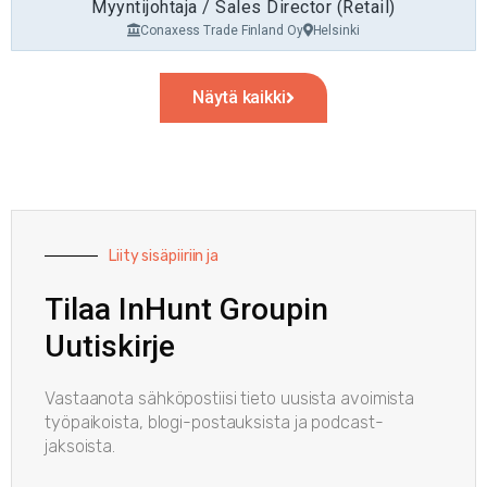
Myyntijohtaja / Sales Director (Retail)
Conaxess Trade Finland Oy
Helsinki
Näytä kaikki
Liity sisäpiiriin ja
Tilaa InHunt Groupin
Uutiskirje
Vastaanota sähköpostiisi tieto uusista avoimista
työpaikoista, blogi-postauksista ja podcast-
jaksoista.