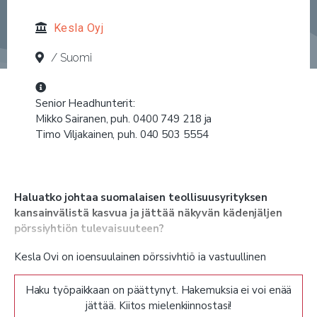
Kesla Oyj
/ Suomi
Senior Headhunterit:
Mikko Sairanen, puh. 0400 749 218 ja
Timo Viljakainen, puh. 040 503 5554
Haluatko johtaa suomalaisen teollisuusyrityksen
kansainvälistä kasvua ja jättää näkyvän kädenjäljen
pörssiyhtiön tulevaisuuteen?
Kesla Oyj on joensuulainen pörssiyhtiö ja vastuullinen
metsäteknologian ja puolustusvälinealan kumppani. Keslan
liiketoiminta keskittyy neljään tuoteryhmään: auto- ja
Haku työpaikkaan on päättynyt. Hakemuksia ei voi enää
teollisuusnosturit, puunkorjuulaitteet, traktorivarusteet
jättää. Kiitos mielenkiinnostasi!