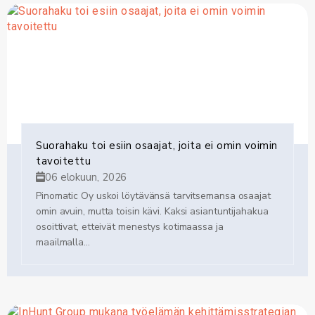
kasvupotentiaalin
Matalan organisaation, nopean päätöksenteon ja
johdon vahvan tuen
Sitoutuneen ja osaavan organisaation, jonka kanssa
onnistua
Kiinnostuitko?
Osoita kykysi tehtävään tallentamalla CV:si ja
näkemyksellinen hakemuksesi alla olevan linkin kautta
Suorahaku toi esiin osaajat, joita ei omin voimin
viimeistään
28.6.2026.
Toimi nopeasti, sillä käymme
tavoitettu
hakemuksia läpi ja aloitamme haastattelut jo hakuaikana.
06 elokuun, 2026
Pinomatic Oy uskoi löytävänsä tarvitsemansa osaajat
YOUR RESPONSIBLE
omin avuin, mutta toisin kävi. Kaksi asiantuntijahakua
PARTNER
osoittivat, etteivät menestys kotimaassa ja
maailmalla...