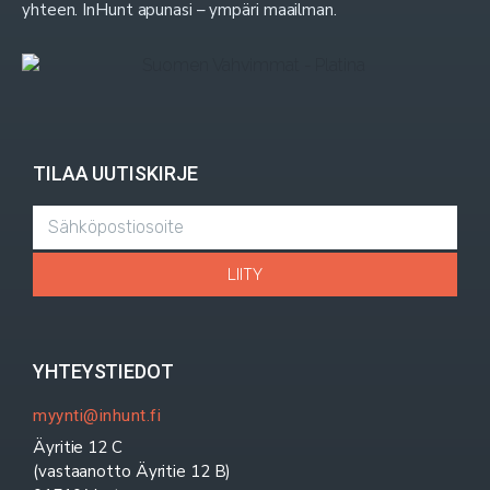
yhteen. InHunt apunasi – ympäri maailman.
TILAA UUTISKIRJE
LIITY
YHTEYSTIEDOT
myynti@inhunt.fi
Äyritie 12 C
(vastaanotto Äyritie 12 B)