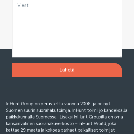
InHunt Group on perustettu vuonna 2008 ja on nyt
Suomen suurin suorahakutoimija. InHunt toimii jo kahdeksalla
paikkakunnalla Suomessa. Lisäksi InHunt Groupilla on oma
kansainvälinen suorahakuverkosto – InHunt World, joka
kattaa 29 maata ja kokoaa parhaat paikalliset toimijat