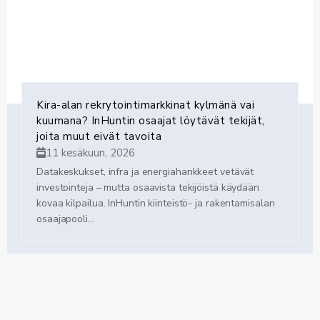
Kira-alan rekrytointimarkkinat kylmänä vai
kuumana? InHuntin osaajat löytävät tekijät,
joita muut eivät tavoita
11 kesäkuun, 2026
Datakeskukset, infra ja energiahankkeet vetävät
investointeja – mutta osaavista tekijöistä käydään
kovaa kilpailua. InHuntin kiinteistö- ja rakentamisalan
osaajapooli...