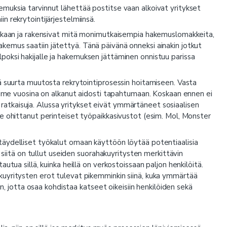
muksia tarvinnut lähettää postitse vaan alkoivat yritykset
 rekrytointijärjestelmiinsä.
vikaan ja rakensivat mitä monimutkaisempia hakemuslomakkeita,
a hakemus saatiin jätettyä. Tänä päivänä onneksi ainakin jotkut
oksi hakijalle ja hakemuksen jättäminen onnistuu parissa
ä suurta muutosta rekrytointiprosessin hoitamiseen. Vasta
viime vuosina on alkanut aidosti tapahtumaan. Koskaan ennen ei
ia ratkaisuja. Alussa yritykset eivät ymmärtäneet sosiaalisen
e ohittanut perinteiset työpaikkasivustot (esim. Mol, Monster
täydelliset työkalut omaan käyttöön löytää potentiaalisia
a siitä on tullut useiden suorahakuyritysten merkittävin
utua sillä, kuinka heillä on verkostoissaan paljon henkilöitä.
uyritysten erot tulevat pikemminkin siinä, kuka ymmärtää
en, jotta osaa kohdistaa katseet oikeisiin henkilöiden sekä