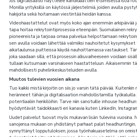
Jos digitalisaatio näyttelee kandidaattien etsimisessä isoa rool
Monilla yrityksillä on käytössä järjestelmiä, joiden avulla pyst
hakijoita sekä hoitamaan viestintää heidän kanssa.
Videohaastattelut ovat myös koko ajan enemmän arkipäivää ja v
tapa hoitaa rekrytointiprosessia eteenpäin. Suomalainen rekryto
pioneereista ja tarjoaa omaa palvelua helpottamaan rekrytoint
sen avulla voidaan lähettää valmiiksi nauhoitetut kysymykset
aikataulunsa puitteissa käydä nauhoittamassa vastaukset. Tä
joka saadaan sillä, että prosessin alkuvaiheeseen voidaan sisä
tullaan kutsumaan varsinaiseen haastatteluun. Aikaisemmin t
mahdollisesti puhelinkeskusteluiden avulla.
Muutos tulevien vuosien aikana
Tuo kaikki mistä kirjoitin on siis jo varsin tätä päivää. Kuitenk
heränneet tähän ja digitalisaation mahdollistamilla työkalui
potentiaaliin henkilöihin. Tarve niin sanotuille inhouse headh
hyödyntävät taidokkaasti eri kanavia kuten LinkedIn, Instagra
Uudet palvelut tuovat myös mukavan lisän tulevina vuosina. 
sanojensa mukaan on yhdistänyt parhaat palat headhuntingin, d
synnyttänyt lopputuloksen, jossa työnhakuasetelma on onnistut