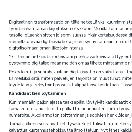
Digitaalinen transformaatio on tällä hetkellä yksi kuumimmista 
työntää ihan tämän kirjoituksen otsikkoon. Monilla tosin puheet
tasolle, ollaankin sitten jo sormi suussa. Yksinkertaisuudessa d
meneillä olevaa digitalisaatiota ja sen synnyttämään muutosta 
digitalisoimaan oman liiketoimintansa.
Yksi tämän hetkisistä rooleistani ja tehtävänkuvista liittyy erit
pystymme digitalisoimaan meidän omaa liiketoimintaamme niin
Rekrytointi- ja suorahakualaan digitalisaatio on vaikuttanut tod
Esimerkiksi siitä, miten palvelujen tarjonta on muuttunut, mite
löydetään ja rekrytointiprosessit ylipäätänsä hoidetaan. Tässä
Kandidaattien löytäminen
Kun mennään paljon ajassa taaksepäin, löytyivät kandidaatit om
tämä ei tuottanut tulosta palkattiin headhunteri, jonka työvälin
numeroita. Alkoi armoton soittaminen ja sopivien henkilöiden 
Tämän jälkeen seuraavat kehitysaskeleet tulivat internetin sy
kaivattua kustannustehokkuutta ilmoitteluun. Nyt lähes kaikill