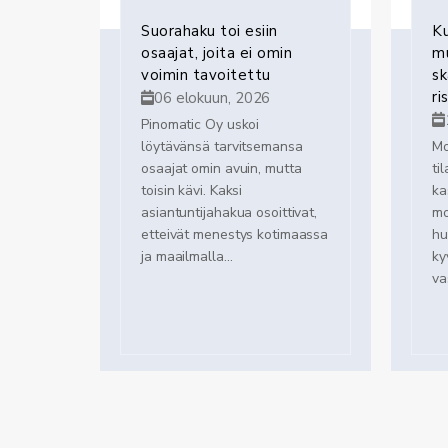
Suorahaku toi esiin
Ku
osaajat, joita ei omin
mu
voimin tavoitettu
s
ri
06 elokuun, 2026
Pinomatic Oy uskoi
löytävänsä tarvitsemansa
Mo
osaajat omin avuin, mutta
ti
toisin kävi. Kaksi
ka
asiantuntijahakua osoittivat,
mo
etteivät menestys kotimaassa
hu
ja maailmalla...
ky
va