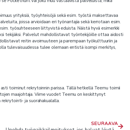
 se Pockethunt vai joku muu vastaavista palveluista, mikä
oimuus yrityksiä, työyhteisöjä sekä esim. työstä maksettavaa
lveluita, joissa arvioidaan eri työnantajia sekä kerrotaan esim.
 esim. työsuhteeseen liittyvistä eduista. Näistä hyvä esimerkki
si tekijäksi. Palvelut mahdollistavat työntekijöille ottaa aidosti
dollistavat reitin avoimuuteen ja parempaan työkulttuuriin ja
olla tulevaisuudessa tulee olemaan entistä isompi merkitys,
 asti toiminut rekrytoinnin parissa. Tällä hetkellä Teemu toimii
intojen maajohtaja. Viime vuodet Teemu on keskittynyt
rekrytointi- ja suorahakualalla.
SEURAAVA
Unohda työpaikkailmoitukset, jos haluat löytää töitä