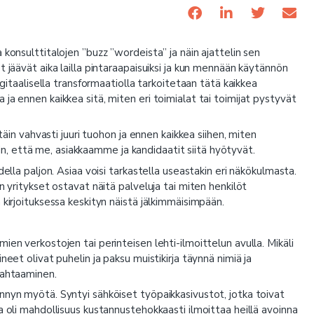
konsulttitalojen ”buzz ”wordeista” ja näin ajattelin sen
 jäävät aika lailla pintaraapaisuiksi ja kun mennään käytännön
igitaalisella transformaatiolla tarkoitetaan tätä kaikkea
ja ennen kaikkea sitä, miten eri toimialat tai toimijat pystyvät
täin vahvasti juuri tuohon ja ennen kaikkea siihen, miten
, että me, asiakkaamme ja kandidaatit siitä hyötyvät.
ella paljon. Asiaa voisi tarkastella useastakin eri näkökulmasta.
n yritykset ostavat näitä palveluja tai miten henkilöt
 kirjoituksessa keskityn näistä jälkimmäisimpään.
ien verkostojen tai perinteisen lehti-ilmoittelun avulla. Mikäli
eet olivat puhelin ja paksu muistikirja täynnä nimiä ja
jahtaaminen.
nnyn myötä. Syntyi sähköiset työpaikkasivustot, jotka toivat
a oli mahdollisuus kustannustehokkaasti ilmoittaa heillä avoinna