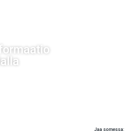
O
HENKILÖT
PALVELUT
AVOIMET TYÖPAIKAT
BLOGI
POD
sformaatio
alla
16
Jaa somessa: