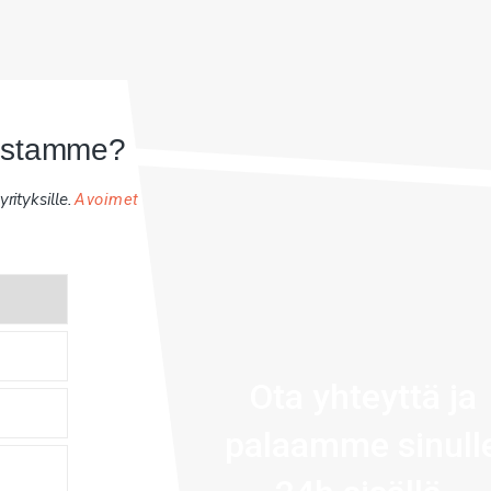
uistamme?
rityksille.
Avoimet
Ota yhteyttä ja
palaamme sinull