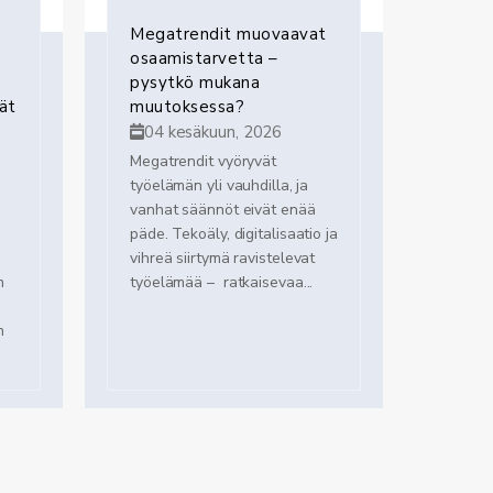
Megatrendit muovaavat
osaamistarvetta –
pysytkö mukana
ät
muutoksessa?
04 kesäkuun, 2026
Megatrendit vyöryvät
työelämän yli vauhdilla, ja
vanhat säännöt eivät enää
päde. Tekoäly, digitalisaatio ja
vihreä siirtymä ravistelevat
n
työelämää – ratkaisevaa...
n