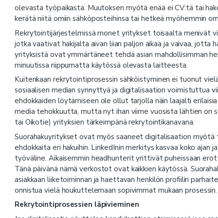
olevasta työpaikasta. Muutoksen myötä enää ei CV:tä tai hake
kerätä niitä omiin sähköposteihinsa tai hetkeä myöhemmin omiin
Rekrytointijärjestelmissä monet yritykset toisaalta menivät 
jotka vaativat hakijalta aivan liian paljon aikaa ja vaivaa, jott
yrityksistä ovat ymmärtäneet tehdä asian mahdollisimman help
minuutissa riippumatta käytössä olevasta laitteesta.
Kuitenkaan rekrytointiprosessin sähköistyminen ei tuonut viel
sosiaalisen median synnyttyä ja digitalisaation voimistuttua 
ehdokkaiden löytämiseen ole ollut tarjolla näin laajalti erilais
media tehokkuutta, mutta nyt ihan viime vuosista lähtien on s
tai Oikotie) yrityksien tärkeimpänä rekrytointikanavana.
Suorahakuyritykset ovat myös saaneet digitalisaation myötä 
ehdokkaita eri hakuihin. LinkedInin merkitys kasvaa koko ajan j
työväline. Aikaisemmin headhunterit yrittivät puheissaan erotta
Tänä päivänä nämä verkostot ovat kaikkien käytössä. Suorahak
asiakkaan liiketoiminnan ja haettavan henkilön profiilin parhait
onnistua vielä houkuttelemaan sopivimmat mukaan prosessin.
Rekrytointiprosessien läpivieminen