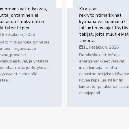
n organisaatio kasvaa,
Kira-alan
tta johtaminen ei
rekrytointimarkkinat
kaalaudu – näkymätön
kylmänä vai kuumana?
ski tulee hiipien
InHuntin osaajat löytäv
tekijät, joita muut eivät
16 kesäkuun, 2026
tavoita
ni toimitusjohtaja tunnistaa
11 kesäkuun, 2026
lanteen: organisaatio
svaa, prosessit
Datakeskukset, infra ja
nimutkaistuvat, ja yhtäkkiä
energiahankkeet vetävät
omataan, että johtoryhmän
investointeja – mutta
vykkyydet eivät enää
osaavista tekijöistä käydää
staa...
kovaa kilpailua. InHuntin
kiinteistö- ja rakentamisala
osaajapooli...