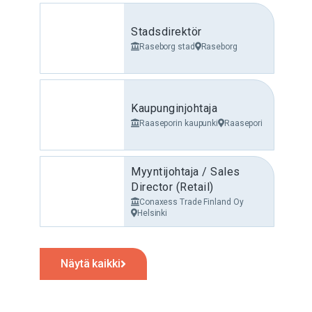
Stadsdirektör
Raseborg stad
Raseborg
Kaupunginjohtaja
Raaseporin kaupunki
Raasepori
Myyntijohtaja / Sales
Director (Retail)
Conaxess Trade Finland Oy
Helsinki
Näytä kaikki