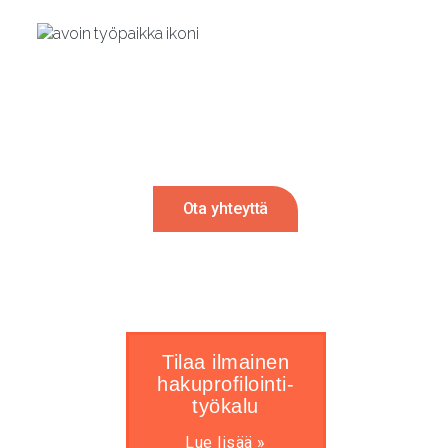
Rekrytointi tulossa?
Autamme mielellämme. Ota meihin
yhteyttä ja palaamme sinulle 24h sisällä.
Ota yhteyttä
Tilaa ilmainen
hakuprofilointi-
työkalu
Lue lisää »