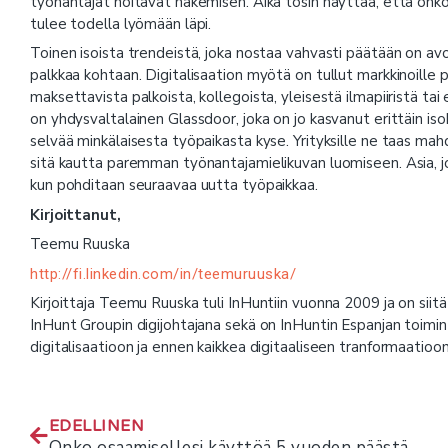
työnantajat hoitavat hakemisen. Aika tosin näyttää, että onko
tulee todella lyömään läpi.
Toinen isoista trendeistä, joka nostaa vahvasti päätään on av
palkkaa kohtaan. Digitalisaation myötä on tullut markkinoille pa
maksettavista palkoista, kollegoista, yleisestä ilmapiiristä tai
on yhdysvaltalainen Glassdoor, joka on jo kasvanut erittäin isok
selvää minkälaisesta työpaikasta kyse. Yrityksille ne taas mah
sitä kautta paremman työnantajamielikuvan luomiseen. Asia, j
kun pohditaan seuraavaa uutta työpaikkaa.
Kirjoittanut,
Teemu Ruuska
http://fi.linkedin.com/in/teemuruuska/
Kirjoittaja Teemu Ruuska tuli InHuntiin vuonna 2009 ja on siitä
InHunt Groupin digijohtajana sekä on InHuntin Espanjan toim
digitalisaatioon ja ennen kaikkea digitaaliseen tranformaatioon 
EDELLINEN
Onko osaamisellesi käyttöä 5 vuoden päästä