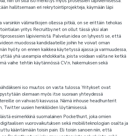
ia, niin on sillä iso merkitys myös prosessien läpiviemisessä.
ytään hallitsemaan eri rekrytointiprojekteja, käymään läpi
arsinkin välimatkojen ollessa pitkiä, on se erittäin tehokas
intialan yritys Recruitby.net on ollut tässä yksi alan
iprosessien läpiviemistä. Palvelun idea on lyhyesti se, että
 videon muodossa kandidaateille joihin he voivat oman
män hyöty on ennen kaikkea käytetyssä ajassa ja varmuudessa,
llyttää yhä useampia ehdokkaita, joista voidaan valita ne ketkä
ämä vaihe tehtiin käytännössä CV:n, hakemuksen sekä
in nähdäkseni iso muutos on vasta tulossa. Yritykset ovat
lla pystytään olemaan myös itse suoraan yhteydessä
untereille on vahvasti kasvussa. Nämä inhouse headhunterit
m, Twitter uusien henkilöiden löytämisessä.
Näistä esimerkkinä suomalainen Pockethunt, joka omien
igitaalisen vuorovaikutuksen sekä mobiiliteknologian osalta ja
tu kääntämään toisin pain. Eli toisin sanoen niin, että