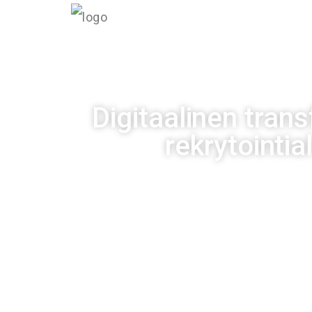
INF
Digitaalinen tran
rekrytointial
Julkaistu
02/11/20