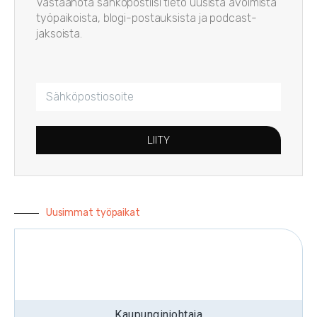
Vastaanota sähköpostiisi tieto uusista avoimista
työpaikoista, blogi-postauksista ja podcast-
jaksoista.
LIITY
Uusimmat työpaikat
Kaupunginjohtaja