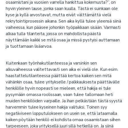
osaamistani ja vuosien varrella hankittua kokemusta?”, on
hyvin yleinen lause, jonka saan kuulla. Tästä ei suinkaan ole
kyse ja kyllä arvostavat, mutta eivät välttämättä vielä
rekrytointiprosessin aikana. Sen aika kyllä tulee yleensä siinä
vaiheessa, kun pääsee johonkin työpaikkaan sisään. Varmasti
alkaa tulla tilanteita, joissa on mahdollista päästä
näyttämään kaikki se mitä osaa ja missä pystyisi auttamaan
ja tuottamaan lisäarvoa.
Kuitenkaan työnhakutilanteessa ja varsinkin sen
alkuvaiheessa valitettavasti sen aika ei vielä ole. Kun esim.
haastattelutilanteessa päättää kertoa kaiken sen mitä
vähänkin osaa, tulee yritykselle / palkkauksesta päättävälle
henkilölle hyvin nopeasti se mieleen, että hakija ei tule
pysymään omassa roolissaan, vaan tulee tallomaan heti
muiden henkilöiden varpaille. Ja ihan pelkästään tästä syystä
harvemmin tulee kyseinen hakija valituksi. Toinen syy
negatiiviseen lopputulokseen on usein se, että lataamalla
kaiken pöytään henkilö ei kohdista omaa osaamistaan siihen
tarpeeseen, joka yrityksellä juuri sillä hetkellä on. Ja siinä