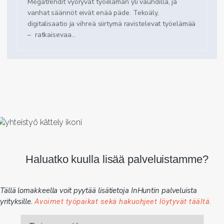
Megatrendit vyöryvät työelämän yli vauhdilla, ja
vanhat säännöt eivät enää päde. Tekoäly,
digitalisaatio ja vihreä siirtymä ravistelevat työelämää
– ratkaisevaa...
Haluatko kuulla lisää palveluistamme?
Tällä lomakkeella voit pyytää lisätietoja InHuntin palveluista
yrityksille.
Avoimet työpaikat sekä hakuohjeet löytyvät täältä.