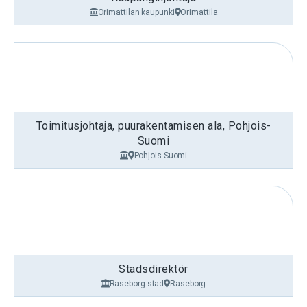
Orimattilan kaupunki
Orimattila
Toimitusjohtaja, puurakentamisen ala, Pohjois-
Suomi
Pohjois-Suomi
Stadsdirektör
Raseborg stad
Raseborg