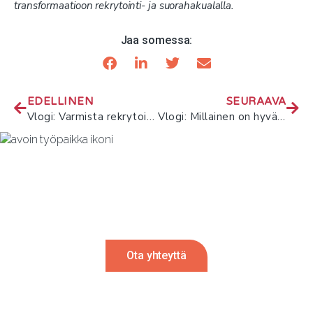
transformaatioon rekrytointi- ja suorahakualalla.
Jaa somessa:
EDELLINEN
SEURAAVA
Vlogi: Varmista rekrytointiprosessin onnistuminen näillä vinkeillä
Vlogi: Millainen on hyvä johtaja?
Rekrytointi tulossa?
Autamme mielellämme. Ota meihin
yhteyttä ja palaamme sinulle 24h sisällä.
Ota yhteyttä