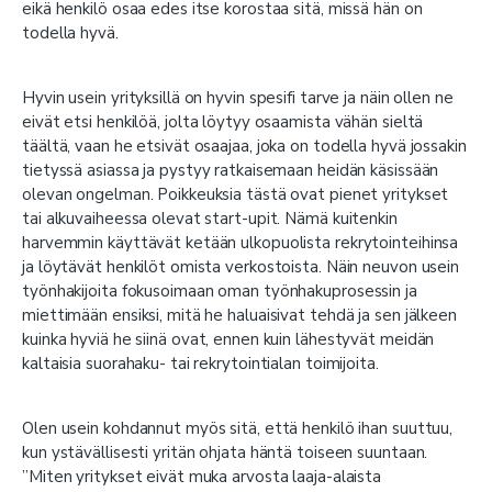
eikä henkilö osaa edes itse korostaa sitä, missä hän on
todella hyvä.
Hyvin usein yrityksillä on hyvin spesifi tarve ja näin ollen ne
eivät etsi henkilöä, jolta löytyy osaamista vähän sieltä
täältä, vaan he etsivät osaajaa, joka on todella hyvä jossakin
tietyssä asiassa ja pystyy ratkaisemaan heidän käsissään
olevan ongelman. Poikkeuksia tästä ovat pienet yritykset
tai alkuvaiheessa olevat start-upit. Nämä kuitenkin
harvemmin käyttävät ketään ulkopuolista rekrytointeihinsa
ja löytävät henkilöt omista verkostoista. Näin neuvon usein
työnhakijoita fokusoimaan oman työnhakuprosessin ja
miettimään ensiksi, mitä he haluaisivat tehdä ja sen jälkeen
kuinka hyviä he siinä ovat, ennen kuin lähestyvät meidän
kaltaisia suorahaku- tai rekrytointialan toimijoita.
Olen usein kohdannut myös sitä, että henkilö ihan suuttuu,
kun ystävällisesti yritän ohjata häntä toiseen suuntaan.
”Miten yritykset eivät muka arvosta laaja-alaista