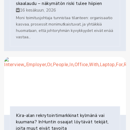
skaalaudu – näkymätön riski tulee hiipien
16 kesäkuun, 2026
Moni toimitusjohtaja tunnistaa tilanteen: organisaatio
kasvaa, prosessit monimutkaistuvat, ja yhtäkkiä
huomataan, että johtoryhmän kyvykkyydet eivät enää
vastaa...
Kira-alan rekrytointimarkkinat kylmänä vai
kuumana? InHuntin osaajat löytävät tekijät,
joita muut eivät tavoita