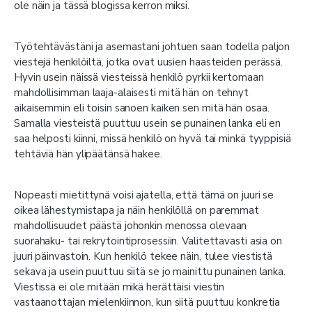
ole näin ja tässä blogissa kerron miksi.
Työtehtävästäni ja asemastani johtuen saan todella paljon
viestejä henkilöiltä, jotka ovat uusien haasteiden perässä.
Hyvin usein näissä viesteissä henkilö pyrkii kertomaan
mahdollisimman laaja-alaisesti mitä hän on tehnyt
aikaisemmin eli toisin sanoen kaiken sen mitä hän osaa.
Samalla viesteistä puuttuu usein se punainen lanka eli en
saa helposti kiinni, missä henkilö on hyvä tai minkä tyyppisiä
tehtäviä hän ylipäätänsä hakee.
Nopeasti mietittynä voisi ajatella, että tämä on juuri se
oikea lähestymistapa ja näin henkilöllä on paremmat
mahdollisuudet päästä johonkin menossa olevaan
suorahaku- tai rekrytointiprosessiin. Valitettavasti asia on
juuri päinvastoin. Kun henkilö tekee näin, tulee viestistä
sekava ja usein puuttuu siitä se jo mainittu punainen lanka.
Viestissä ei ole mitään mikä herättäisi viestin
vastaanottajan mielenkiinnon, kun siitä puuttuu konkretia