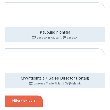
Kaupunginjohtaja
Raaseporin kaupunki
Raasepori
Myyntijohtaja / Sales Director (Retail)
Conaxess Trade Finland Oy
Helsinki
Näytä kaikki