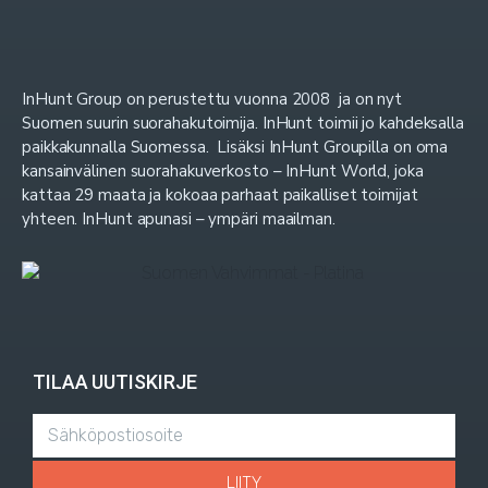
InHunt Group on perustettu vuonna 2008 ja on nyt
Suomen suurin suorahakutoimija. InHunt toimii jo kahdeksalla
paikkakunnalla Suomessa. Lisäksi InHunt Groupilla on oma
kansainvälinen suorahakuverkosto – InHunt World, joka
kattaa 29 maata ja kokoaa parhaat paikalliset toimijat
yhteen. InHunt apunasi – ympäri maailman.
TILAA UUTISKIRJE
LIITY