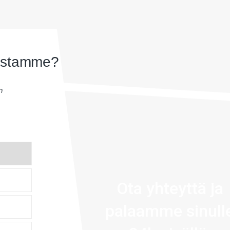
uistamme?
n
Ota yhteyttä ja
palaamme sinull