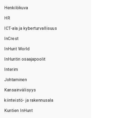
Henkilökuva
HR
ICT-ala ja kyberturvallisuus
InCrest
InHunt World
InHuntin osaajapoolit
Interim
Johtaminen
Kansainvälisyys
kiinteistö- ja rakennusala
Kuntien InHunt