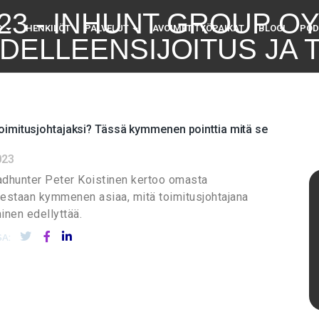
23 - INHUNT GROUP O
O
HENKILÖT
PALVELUT
AVOIMET TYÖPAIKAT
BLOGI
POD
UDELLEENSIJOITUS JA 
oimitusjohtajaksi? Tässä kymmenen pointtia mitä se
023
adhunter Peter Koistinen kertoo omasta
staan kymmenen asiaa, mitä toimitusjohtajana
nen edellyttää.
A: