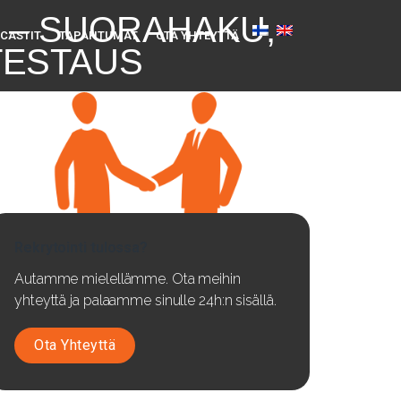
Y – SUORAHAKU,
CASTIT
TAPAHTUMAT
OTA YHTEYTTÄ
TESTAUS
Rekrytointi tulossa?
Autamme mielellämme. Ota meihin
yhteyttä ja palaamme sinulle 24h:n sisällä.
Ota Yhteyttä