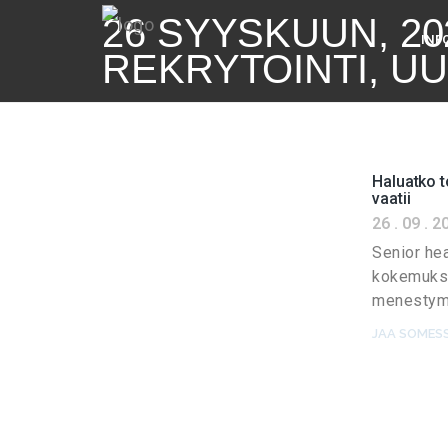
26 SYYSKUUN, 20
INF
REKRYTOINTI, U
Haluatko t
vaatii
26 . 09 . 2
Senior he
kokemukse
menestymi
JAA SOMESS