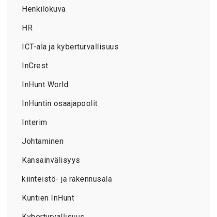
Henkilökuva
HR
ICT-ala ja kyberturvallisuus
InCrest
InHunt World
InHuntin osaajapoolit
Interim
Johtaminen
Kansainvälisyys
kiinteistö- ja rakennusala
Kuntien InHunt
Kyberturvallisuus