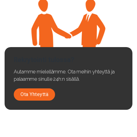
Rekrytointi tulossa?
Autamme mielellämme. Ota meihin yhteyttä ja
palaamme sinulle 24h:n sisällä.
Ota Yhteyttä