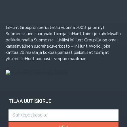
InHunt Group on perustettu vuonna 2008 ja on nyt
Suomen suurin suorahakutoimija. InHunt toimii jo kahdeksalla
paikkakunnalla Suomessa. Lisäksi InHunt Groupilla on oma
kansainvälinen suorahakuverkosto – InHunt World, joka
kattaa 29 maata ja kokoaa parhaat paikalliset toimijat
yhteen. InHunt apunasi – ympäri maailman.
TILAA UUTISKIRJE