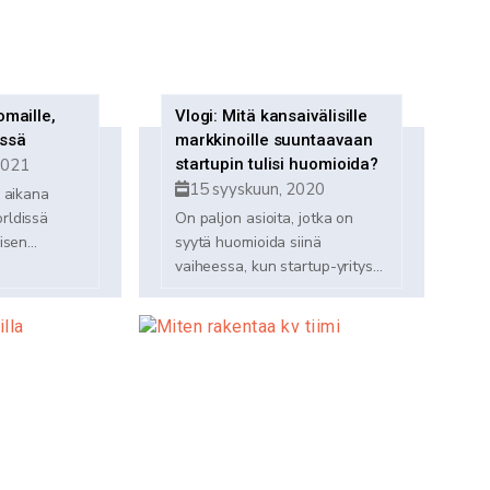
omaille,
Vlogi: Mitä kansaivälisille
essä
markkinoille suuntaavaan
2021
startupin tulisi huomioida?
15 syyskuun, 2020
 aikana
rldissä
On paljon asioita, jotka on
sen...
syytä huomioida siinä
vaiheessa, kun startup-yritys...