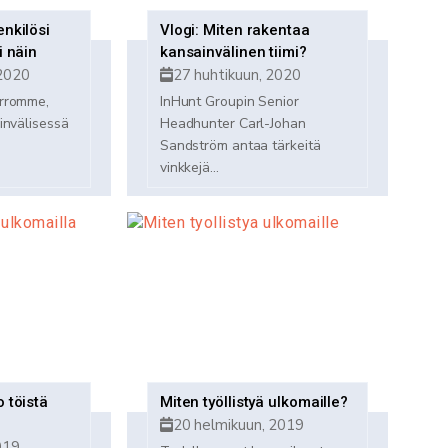
enkilösi
Vlogi: Miten rakentaa
i näin
kansainvälinen tiimi?
2020
27 huhtikuun, 2020
erromme,
InHunt Groupin Senior
invälisessä
Headhunter Carl-Johan
Sandström antaa tärkeitä
vinkkejä...
 töistä
Miten työllistyä ulkomaille?
20 helmikuun, 2019
019