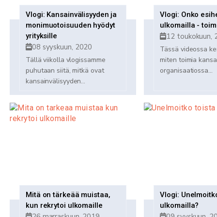
Vlogi: Kansainvälisyyden ja
Vlogi: Onko esih
monimuotoisuuden hyödyt
ulkomailla - toim
yrityksille
12 toukokuun, 
08 syyskuun, 2020
Tässä videossa k
Tällä viikolla vlogissamme
miten toimia kansa
puhutaan siitä, mitkä ovat
organisaatiossa...
kansainvälisyyden...
Mitä on tärkeää muistaa,
Vlogi: Unelmoitko
kun rekrytoi ulkomaille
ulkomailla?
26 marraskuun, 2019
09 syyskuun, 2