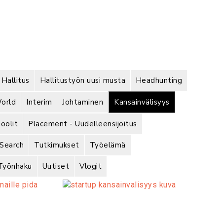
Hallitus
Hallitustyön uusi musta
Headhunting
orld
Interim
Johtaminen
Kansainvälisyys
oolit
Placement - Uudelleensijoitus
 Search
Tutkimukset
Työelämä
Työnhaku
Uutiset
Vlogit