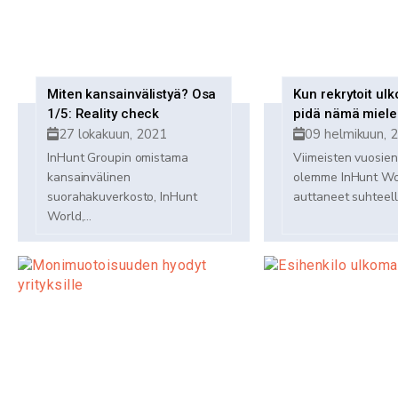
Miten kansainvälistyä? Osa
Kun rekrytoit ulk
1/5: Reality check
pidä nämä miel
27 lokakuun, 2021
09 helmikuun, 
InHunt Groupin omistama
Viimeisten vuosien
kansainvälinen
olemme InHunt Wo
suorahakuverkosto, InHunt
auttaneet suhteelli
World,...