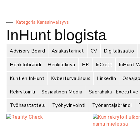
Kategoria: Kansainvälisyys
InHunt blogista
Advisory Board
Asiakastarinat
CV
Digitalisaatio
Henkilöbrändi
Henkilökuva
HR
InCrest
InHunt W
Kuntien InHunt
Kyberturvallisuus
LinkedIn
Osaajap
Rekrytointi
Sosiaalinen Media
Suorahaku -Executive
Työhaastattelu
Työhyvinvointi
Työnantajabrändi