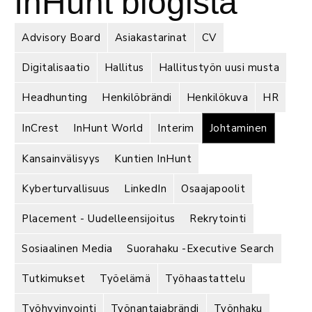
InHunt blogista
Advisory Board
Asiakastarinat
CV
Digitalisaatio
Hallitus
Hallitustyön uusi musta
Headhunting
Henkilöbrändi
Henkilökuva
HR
InCrest
InHunt World
Interim
Johtaminen
Kansainvälisyys
Kuntien InHunt
Kyberturvallisuus
LinkedIn
Osaajapoolit
Placement - Uudelleensijoitus
Rekrytointi
Sosiaalinen Media
Suorahaku -Executive Search
Tutkimukset
Työelämä
Työhaastattelu
Työhyvinvointi
Työnantajabrändi
Työnhaku