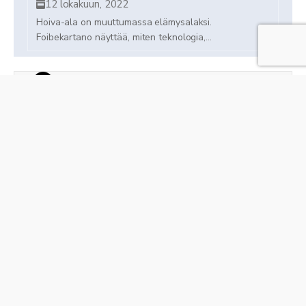
12 lokakuun, 2022
Hoiva-ala on muuttumassa elämysalaksi.
Foibekartano näyttää, miten teknologia,...
1
…
2
3
4
5
10
11
12
Next
Näytä kaikki
InHunt sosiaalisessa mediassa